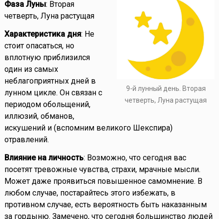
Фаза Луны
: Вторая
четверть, Луна растущая
Характеристика дня
: Не
стоит опасаться, но
вплотную приблизился
один из самых
неблагоприятных дней в
9-й лунный день. Вторая
лунном цикле. Он связан с
четверть, Луна растущая
периодом обольщений,
иллюзий, обманов,
искушений и (вспомним великого Шекспира)
отравлений.
Влияние на личность
: Возможно, что сегодня вас
посетят тревожные чувства, страхи, мрачные мысли.
Может даже проявиться повышенное самомнение. В
любом случае, постарайтесь этого избежать, в
противном случае, есть вероятность быть наказанным
за гордыню. Замечено, что сегодня большинство людей