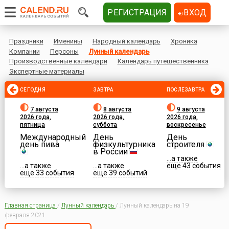
РЕГИСТРАЦИЯ
ВХОД
Праздники
Именины
Народный календарь
Хроника
Компании
Персоны
Лунный календарь
Производственные календари
Календарь путешественника
Экспертные материалы
СЕГОДНЯ
ЗАВТРА
ПОСЛЕЗАВТРА
7 августа
8 августа
9 августа
2026 года,
2026 года,
2026 года,
пятница
суббота
воскресенье
Международный
День
День
день пива
физкультурника
строителя
в России
...а также
...а также
...а также
еще 43 события
еще 33 события
еще 39 событий
Главная страница
/
Лунный календарь
/
Лунный календарь на 19
февраля 2021