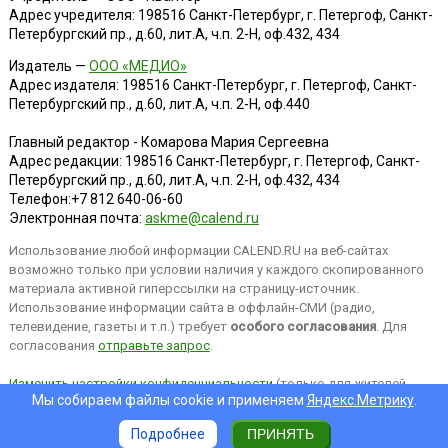
Адрес учредителя: 198516 Санкт-Петербург, г. Петергоф, Санкт-
Петербургский пр., д.60, лит.А, ч.п. 2-Н, оф.432, 434
Издатель —
ООО «МЕДИО»
Адрес издателя: 198516 Санкт-Петербург, г. Петергоф, Санкт-
Петербургский пр., д.60, лит.А, ч.п. 2-Н, оф.440
Главный редактор - Комарова Мария Сергеевна
Адрес редакции:
198516
Санкт-Петербург, г. Петергоф
,
Санкт-
Петербургский пр., д.60, лит.А, ч.п. 2-Н, оф.432, 434
Телефон:
+7 812 640-06-60
Электронная почта:
askme@calend.ru
Использование любой информации CALEND.RU на веб-сайтах
возможно только при условии наличия у каждого скопированного
материала активной гиперссылки на страницу-источник.
Использование информации сайта в оффлайн-СМИ (радио,
телевидение, газеты и т.п.) требует
особого согласования
. Для
согласования
отправьте запрос
.
Изменить настройки конфиденциальности
(только для жителей
Мы собираем файлы cookie и применяем
Яндекс.Метрику
.
EEA).
Подробнее
ПРИНЯТЬ