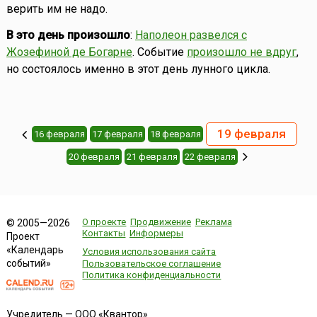
верить им не надо.
В это день произошло
:
Наполеон развелся с
Жозефиной де Богарне
. Событие
произошло не вдруг
,
но состоялось именно в этот день лунного цикла.
19 февраля
16 февраля
17 февраля
18 февраля
20 февраля
21 февраля
22 февраля
О проекте
Продвижение
Реклама
© 2005—2026
Контакты
Информеры
Проект
«Календарь
Условия использования сайта
событий»
Пользовательское соглашение
Политика конфиденциальности
Учредитель — ООО «Квантор»