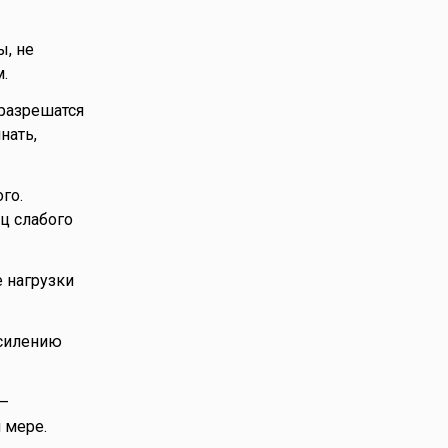
ы, не
.
разрешатся
нать,
го.
ц слабого
е нагрузки
усилению
 –
 мере.