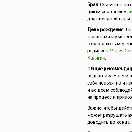
Брак
: Считается, ч
цикла состоялась
с
для звездной пары 
День рождения
: Л
талантами и умстве
соблюдают умеренно
родились
Мария Ск
Калягин
.
Общие рекомендац
подготовка – если п
себя нельзя, но и 
и во всем соблюдай
на процесс и прило
Важно, чтобы дейст
может разрушить вс
доводить до конца.