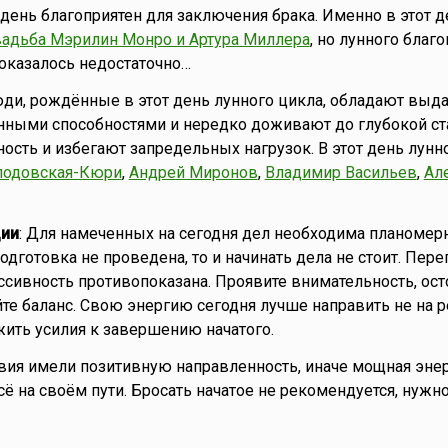
то день благоприятен для заключения брака. Именно в этот 
вадьба Мэрилин Монро и Артура Миллера
, но лунного благ
оказалось недостаточно…
юди, рождённые в этот день лунного цикла, обладают вы
нными способностями и нередко доживают до глубокой ста
сть и избегают запредельных нагрузок. В этот день лунн
лодовская-Кюри
,
Андрей Миронов
,
Владимир Васильев
,
Ал
ии
: Для намеченных на сегодня дел необходима планомер
одготовка не проведена, то и начинать дела не стоит. Пер
пассивность противопоказана. Проявите внимательность, ос
те баланс. Свою энергию сегодня лучше направить не на ре
жить усилия к завершению начатого.
вия имели позитивную направленность, иначе мощная эне
ё на своём пути. Бросать начатое не рекомендуется, нужн