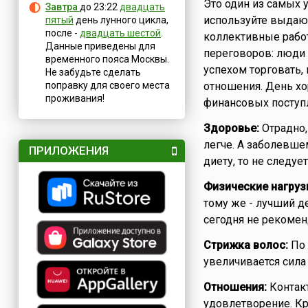
Это один из самых 
Завтра
до 23:22
двадцать
используйте выдаю
пятый
день лунного цикла,
после -
двадцать шестой
.
коллективные работ
Данные приведены для
переговоров: люди 
временного пояса Москвы.
успехом торговать,
Не забудьте сделать
поправку для своего места
отношения. День х
проживания!
финансовых поступ
Здоровье:
Отрадно,
легче. А заболевше
ПРИЛОЖЕНИЯ
диету, то не следует
Физические нагруз
тому же - лучший де
сегодня не рекомен
Стрижка волос:
По 
увеличивается сила
Отношения:
Контак
удовлетворение. Кр