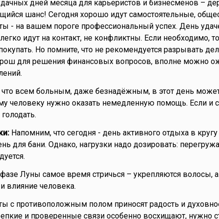
удачных дней месяца для карьеристов и бизнесменов – дер
щийся шанс! Сегодня хорошо идут самостоятельные, обще
ы - на вашем пороге профессиональный успех. День удач
легко идут на контакт, не конфликтны. Если необходимо, т
 покупать. Но помните, что не рекомендуется разрывать д
орош для решения финансовых вопросов, вполне можно о
лений.
 что всем больным, даже безнадёжным, в этот день может
му человеку нужно оказать немедленную помощь. Если и 
 голодать.
ки:
Напомним, что сегодня - день активного отдыха в кругу 
нь для бани. Однако, нагрузки надо дозировать: перегруж
дуется.
фазе Луны самое время стричься – укрепляются волосы, а
 и влияние человека.
ты с противоположным полом приносят радость и духовно
епкие и проверенные связи особенно восхищают, нужно с