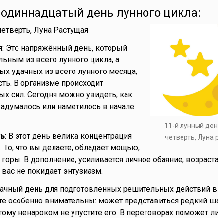
- одиннадцатый день лунного цикла:
 четверть, Луна Растущая
я
: Это напряжённый день, который
льным из всего лунного цикла, а
ых удачных из всего лунного месяца,
сть. В организме происходит
х сил. Сегодня можно увидеть, как
 задумалось или наметилось в начале
11-й лунный ден
ть
: В этот день велика концентрация
четверть, Луна
 То, что вы делаете, обладает мощью,
горы. В дополнение, усиливается личное обаяние, возраст
 вас не покидает энтузиазм.
дачный день для подготовленных решительных действий в
ьте особенно внимательны: может представиться редкий ш
тому ненароком не упустите его. В переговорах поможет л