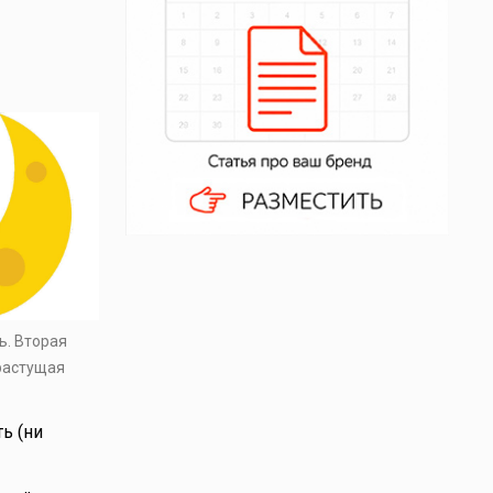
ь. Вторая
 растущая
ь (ни