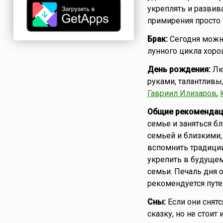
укреплять и развива
примирения просто 
Брак:
Сегодня можн
лунного цикла хоро
День рождения:
Лю
руками, талантливы
Гавриил Илизаров
,
Общие рекомендац
семье и заняться б
семьей и близкими,
вспомнить традиции
укрепить в будущем
семьи. Печаль дня о
рекомендуется путе
Сны:
Если они снятс
сказку, но не стоит