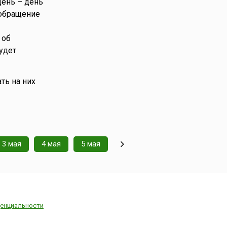
день – день
 обращение
 об
удет
ть на них
3 мая
4 мая
5 мая
енциальности