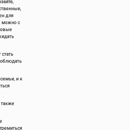
зайте,
ственные,
ен для
о можно с
еловые
жидать
 стать
соблюдать
семьи, и к
аться
 также
е
тремиться