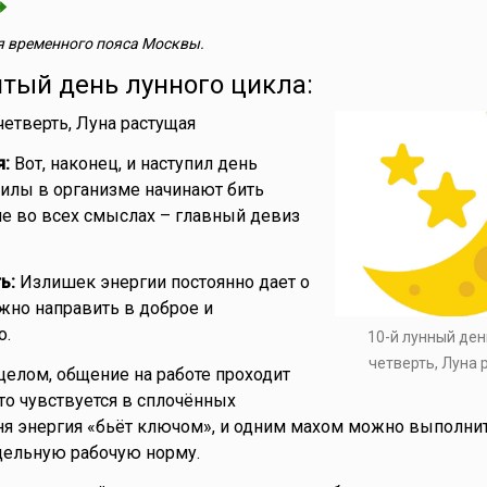
 временного пояса Москвы.
ятый день лунного цикла:
четверть, Луна растущая
я:
Вот, наконец, и наступил день
Силы в организме начинают бить
е во всех смыслах – главный девиз
ь:
Излишек энергии постоянно дает о
ужно направить в доброе и
о.
10-й лунный ден
четверть, Луна
целом, общение на работе проходит
это чувствуется в сплочённых
ня энергия «бьёт ключом», и одним махом можно выполнит
едельную рабочую норму.