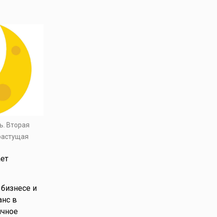
ь. Вторая
 растущая
ает
 бизнесе и
анс в
ичное