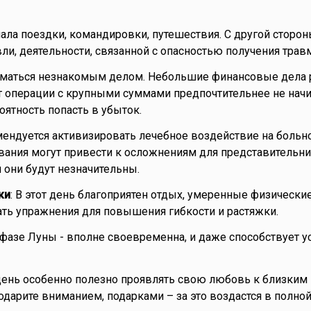
ала поездки, командировки, путешествия. С другой сторон
ли, деятельности, связанной с опасностью получения травм
ниматься незнакомым делом. Небольшие финансовые дела 
от операции с крупными суммами предпочтительнее не начи
оятность попасть в убыток.
мендуется активизировать лечебное воздействие на больно
ания могут привести к осложнениям для представительни
н они будут незначительны.
ки
: В этот день благоприятен отдых, умеренные физически
ать упражнения для повышения гибкости и растяжки.
 фазе Луны - вполне своевременна, и даже способствует 
т день особенно полезно проявлять свою любовь к близким
 одарите вниманием, подарками – за это воздастся в полной