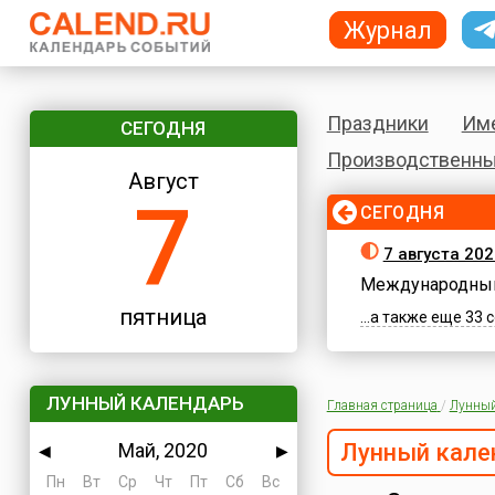
Журнал
Праздники
Им
СЕГОДНЯ
Производственны
Август
7
СЕГОДНЯ
7 августа 202
Международный
пятница
...а также еще 33
ЛУННЫЙ КАЛЕНДАРЬ
Главная страница
/
Лунный
Май, 2020
Лунный кале
◀
▶
Пн
Вт
Ср
Чт
Пт
Сб
Вс