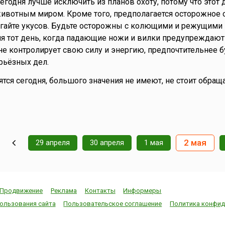
Сегодня лучше исключить из планов охоту, потому что этот 
животным миром. Кроме того, предполагается осторожное
егайте укусов. Будьте осторожны с колющими и режущими
я тот день, когда падающие ножи и вилки предупреждают
 не контролирует свою силу и энергию, предпочтительнее б
рьёзных дел.
нятся сегодня, большого значения не имеют, не стоит обраща
2 мая
29 апреля
30 апреля
1 мая
Продвижение
Реклама
Контакты
Информеры
ользования сайта
Пользовательское соглашение
Политика конфид