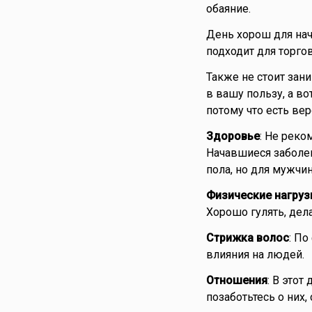
обаяние.
День хорош для нач
подходит для торгов
Также не стоит за
в вашу пользу, а в
потому что есть вер
Здоровье
: Не реко
Начавшиеся заболев
пола, но для мужчи
Физические нагруз
Хорошо гулять, дел
Стрижка волос
: По
влияния на людей.
Отношения
: В это
позаботьтесь о них,