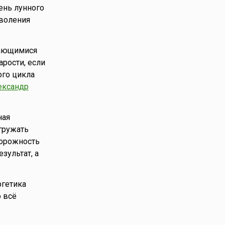
день лунного
оволения
дающимися
рости, если
ого цикла
ександр
ная
егружать
торожность
зультат, а
ргетика
о всё