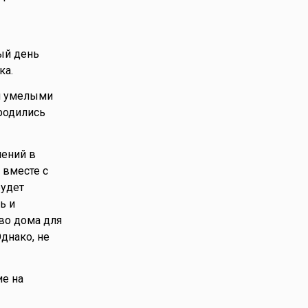
ый день
ка.
и умелыми
 родились
шений в
 вместе с
будет
ь и
во дома для
днако, не
ие на