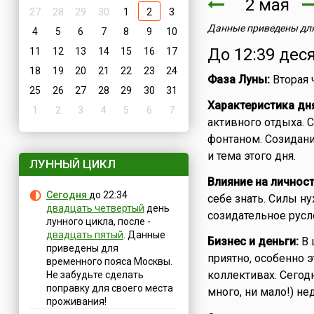
2 мая
27
28
29
30
1
2
3
Данные приведены для
4
5
6
7
8
9
10
До 12:39 дес
11
12
13
14
15
16
17
18
19
20
21
22
23
24
Фаза Луны:
Вторая 
25
26
27
28
29
30
31
Характеристика дн
1
2
3
4
5
6
7
активного отдыха. 
фонтаном. Созидани
и тема этого дня.
ЛУННЫЙ ЦИКЛ
Влияние на личност
Сегодня
до 22:34
себе знать. Силы н
двадцать четвертый
день
созидательное русл
лунного цикла, после -
двадцать пятый
. Данные
Бизнес и деньги:
В 
приведены для
приятно, особенно 
временного пояса Москвы.
коллективах. Сегод
Не забудьте сделать
поправку для своего места
много, ни мало!) н
проживания!