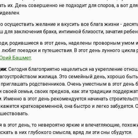
ть их. День совершенно не подходит для споров, а вот для
идеален.
о осуществить желание и вкусить все блага жизни - десят
ш для заключения брака, интимной близости, зачатия ребен
ди, родившиеся в этот день, наделены проворным умом 
, любят поездки и путешествия. В этот день лунного цикла
Юрий Башмет
.
ии:
Сегодня благоприятно нацелиться на укрепление отно
лагоустройством жилища. Это семейный день, хорошо быть
 приглашать родственников. Очень уместным в этот день 
 своей семьи, своих предков, как эти традиции поддержат
. Именно в этот день рекомендуется начинать строительст
кажется кратковременной, она быстро и легко забудется. О
шествовать.
я в этот день, то невероятно яркие и впечатляющие, похож
 искать в них глубокого смысла, вряд ли эти сны сбудутся.