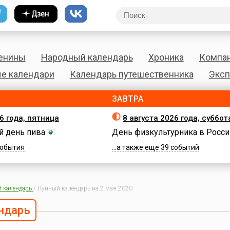
енины
Народный календарь
Хроника
Компа
е календари
Календарь путешественника
Эксп
ЗАВТРА
6 года, пятница
8 августа 2026 года, суббот
 день пива
День физкультурника в Росси
 события
...а также еще 39 событий
 календарь
/
Лунный календарь на 2 мая 2020
ндарь