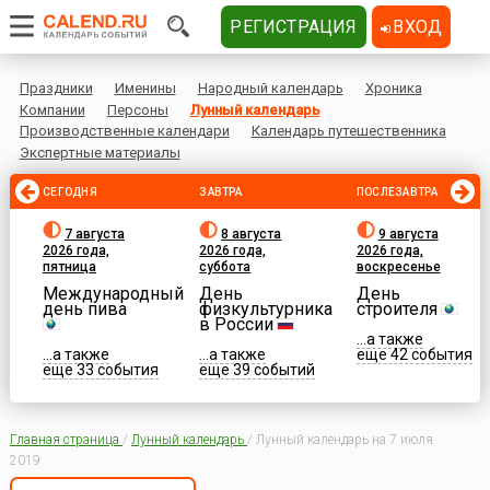
РЕГИСТРАЦИЯ
ВХОД
Праздники
Именины
Народный календарь
Хроника
Компании
Персоны
Лунный календарь
Производственные календари
Календарь путешественника
Экспертные материалы
СЕГОДНЯ
ЗАВТРА
ПОСЛЕЗАВТРА
7 августа
8 августа
9 августа
2026 года,
2026 года,
2026 года,
пятница
суббота
воскресенье
Международный
День
День
день пива
физкультурника
строителя
в России
...а также
...а также
...а также
еще 42 события
еще 33 события
еще 39 событий
Главная страница
/
Лунный календарь
/
Лунный календарь на 7 июля
2019