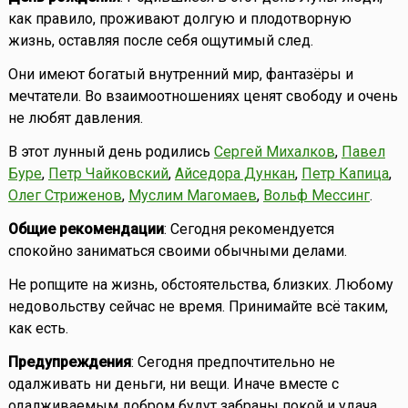
как правило, проживают долгую и плодотворную
жизнь, оставляя после себя ощутимый след.
Они имеют богатый внутренний мир, фантазёры и
мечтатели. Во взаимоотношениях ценят свободу и очень
не любят давления.
В этот лунный день родились
Сергей Михалков
,
Павел
Буре
,
Петр Чайковский
,
Айседора Дункан
,
Петр Капица
,
Олег Стриженов
,
Муслим Магомаев
,
Вольф Мессинг
.
Общие рекомендации
: Сегодня рекомендуется
спокойно заниматься своими обычными делами.
Не ропщите на жизнь, обстоятельства, близких. Любому
недовольству сейчас не время. Принимайте всё таким,
как есть.
Предупреждения
: Сегодня предпочтительно не
одалживать ни деньги, ни вещи. Иначе вместе с
одалживаемым добром будут забраны покой и удача