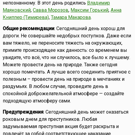
непознанному. В этот день родились
Владимир
Маяковский
,
Савва Морозов
,
Максим Горький
,
Анна
Книппер (Тимирева)
,
Тамара Макарова
.
Общие рекомендации
: Сегодняшний день хорош для
дороги. Не совершайте недобрых поступков. Даже если
вам тяжело, не переносите тяжесть на окружающих,
примите происходящее как данность: со временем вы
увидите, что всё, что ни случилось, все было к лучшему.
Можете провести день на природе. Также сегодня
хорошо помечтать. А лучше всего соединить приятное с
полезным – провести день на природе в мечтаниях и
раздумьях. В любом случае, проведите день в
спокойной доброжелательной атмосфере — создайте
подходящую атмосферу сами.
Предупреждения
: Сегодняшний день может оказаться
роковым днем для преступников. Любая
задумываемая преступная акция будет раскрыта и
повлечёт за собой соответствующее наказание.