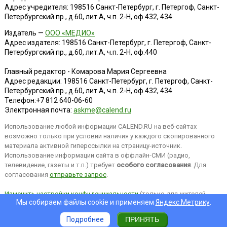
Адрес учредителя: 198516 Санкт-Петербург, г. Петергоф, Санкт-
Петербургский пр., д.60, лит.А, ч.п. 2-Н, оф.432, 434
Издатель —
ООО «МЕДИО»
Адрес издателя: 198516 Санкт-Петербург, г. Петергоф, Санкт-
Петербургский пр., д.60, лит.А, ч.п. 2-Н, оф.440
Главный редактор - Комарова Мария Сергеевна
Адрес редакции:
198516
Санкт-Петербург, г. Петергоф
,
Санкт-
Петербургский пр., д.60, лит.А, ч.п. 2-Н, оф.432, 434
Телефон:
+7 812 640-06-60
Электронная почта:
askme@calend.ru
Использование любой информации CALEND.RU на веб-сайтах
возможно только при условии наличия у каждого скопированного
материала активной гиперссылки на страницу-источник.
Использование информации сайта в оффлайн-СМИ (радио,
телевидение, газеты и т.п.) требует
особого согласования
. Для
согласования
отправьте запрос
.
Изменить настройки конфиденциальности
(только для жителей
Мы собираем файлы cookie и применяем
Яндекс.Метрику
.
EEA).
Подробнее
ПРИНЯТЬ