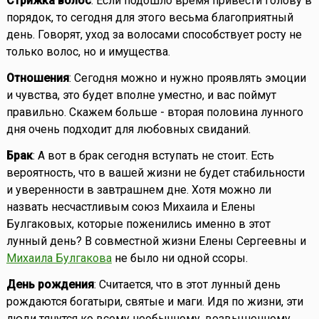
Стрижка волос
: Если подошло время привести голову в
порядок, то сегодня для этого весьма благоприятный
день. Говорят, уход за волосами способствует росту не
только волос, но и имущества.
Отношения
: Сегодня можно и нужно проявлять эмоции
и чувства, это будет вполне уместно, и вас поймут
правильно. Скажем больше - вторая половина лунного
дня очень подходит для любовных свиданий.
Брак
: А вот в брак сегодня вступать не стоит. Есть
вероятность, что в вашей жизни не будет стабильности
и уверенности в завтрашнем дне. Хотя можно ли
назвать несчастливым союз Михаила и Елены
Булгаковых, которые поженились именно в этот
лунный день? В совместной жизни Елены Сергеевны и
Михаила Булгакова
не было ни одной ссоры.
День рождения
: Считается, что в этот лунный день
рождаются богатыри, святые и маги. Идя по жизни, эти
люди тянутся ко всему необычному, возвышенному,