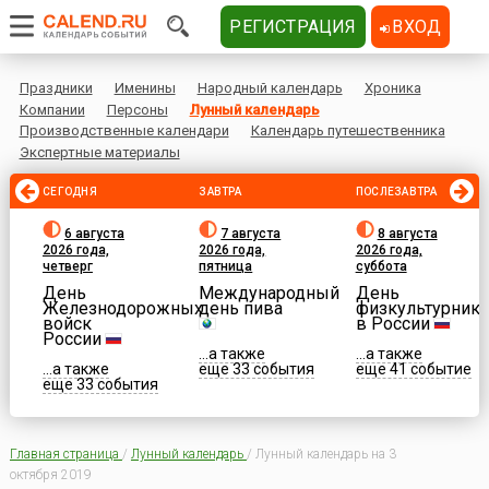
РЕГИСТРАЦИЯ
ВХОД
Праздники
Именины
Народный календарь
Хроника
Компании
Персоны
Лунный календарь
Производственные календари
Календарь путешественника
Экспертные материалы
СЕГОДНЯ
ЗАВТРА
ПОСЛЕЗАВТРА
6 августа
7 августа
8 августа
2026 года,
2026 года,
2026 года,
четверг
пятница
суббота
День
Международный
День
Железнодорожных
день пива
физкультурника
войск
в России
России
...а также
...а также
...а также
еще 33 события
еще 41 событие
еще 33 события
Главная страница
/
Лунный календарь
/
Лунный календарь на 3
октября 2019