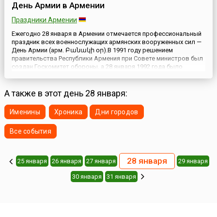
День Армии в Армении
Праздники Армении
Ежегодно 28 января в Армении отмечается профессиональный
праздник всех военнослужащих армянских вооруженных сил —
День Армии (арм. Բանակի օր).В 1991 году решением
правительства Республики Армения при Совете министров был
создан Госкомитет обороны, а 28 января 1992 года было
принято историческое решение «Об обороне Республики
Армения», тем самым оглашая факт создания Армянской
Национальной Арми...
А также в этот день 28 января:
Именины
Хроника
Дни городов
Все события
28 января
25 января
26 января
27 января
29 января
30 января
31 января