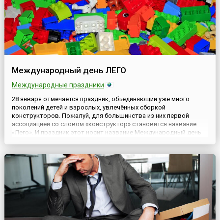
Международный день ЛЕГО
Международные праздники
28 января отмечается праздник, объединяющий уже много
поколений детей и взрослых, увлечённых сборкой
конструкторов. Пожалуй, для большинства из них первой
ассоциацией со словом «конструктор» становится название
«Лего». И праздник этот носит название Международный день
ЛЕГО (англ. International LEGO Day).Компания LEGO Group,
основанная датским плотником Оле Кирком Кристиансеном в
1932 году, пол...