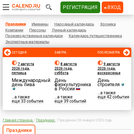
РЕГИСТРАЦИЯ
ВХОД
Праздники
Именины
Народный календарь
Хроника
Компании
Персоны
Лунный календарь
Производственные календари
Календарь путешественника
Экспертные материалы
СЕГОДНЯ
ЗАВТРА
ПОСЛЕЗАВТРА
7 августа
8 августа
9 августа
2026 года,
2026 года,
2026 года,
пятница
суббота
воскресенье
Международный
День
День
день пива
физкультурника
строителя
в России
...а также
...а также
...а также
еще 42 события
еще 33 события
еще 39 событий
Главная страница
/
Праздники
/
Праздники 28 января 2026 года
Праздники