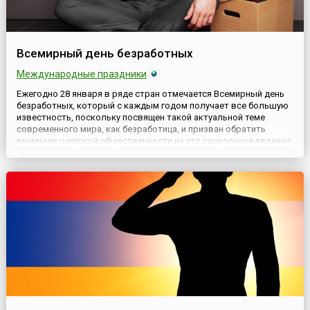
Всемирный день безработных
Международные праздники
Ежегодно 28 января в ряде стран отмечается Всемирный день
безработных, который с каждым годом получает все большую
известность, поскольку посвящен такой актуальной теме
современного мира, как безработица, и призван обратить
внимание широкой общественности на это социальное явление,
и вообще на трудовые права граждан, чтобы совместно
решать проблемы трудовой занятости населения.День был
учреждё...