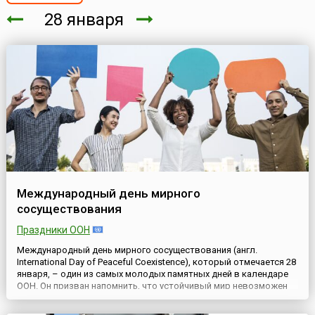
28 января
Международный день мирного
сосуществования
Праздники ООН
Международный день мирного сосуществования (англ.
International Day of Peaceful Coexistence), который отмечается 28
января, – один из самых молодых памятных дней в календаре
ООН. Он призван напомнить, что устойчивый мир невозможен
без уважения, диалога и умения жить рядом с теми, кто
отличается по культуре, языку, вероисповеданию или