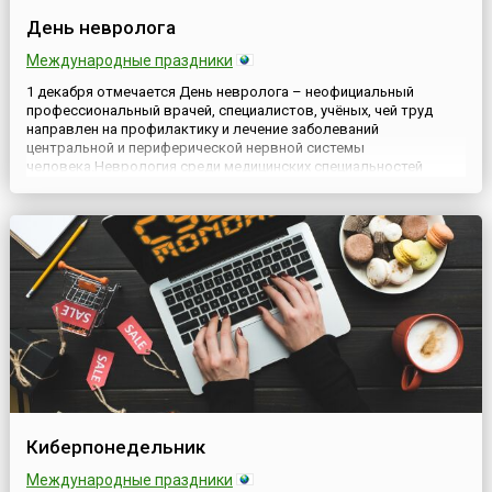
День невролога
Международные праздники
1 декабря отмечается День невролога – неофициальный
профессиональный врачей, специалистов, учёных, чей труд
направлен на профилактику и лечение заболеваний
центральной и периферической нервной системы
человека.Неврология среди медицинских специальностей
занимает особое место, а связано это с тем, что нервная
система человека участвует во всех процессах
жизнедеятельности. Не секрет, что целый с...
Киберпонедельник
Международные праздники