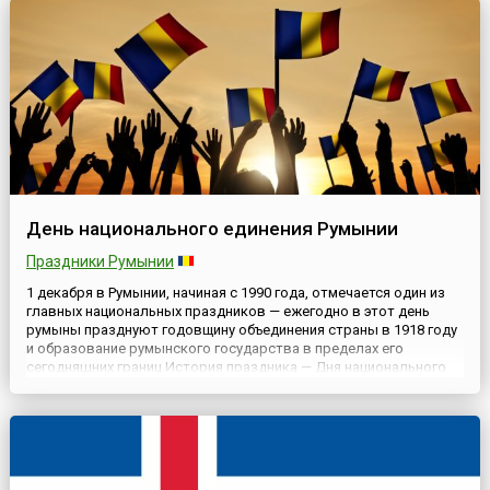
испанский король Филипп II завладел португальской коро...
День национального единения Румынии
Праздники Румынии
1 декабря в Румынии, начиная с 1990 года, отмечается один из
главных национальных праздников — ежегодно в этот день
румыны празднуют годовщину объединения страны в 1918 году
и образование румынского государства в пределах его
сегодняшних границ.История праздника — Дня национального
единения Румынии (рум. Ziua Marii Uniri) — ведет отсчет от 1
декабря 1918 года, когда представители румын из Тран...