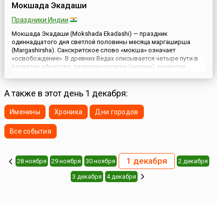
Мокшада Экадаши
Праздники Индии
Мокшада Экадаши (Mokshada Ekadashi) — праздник
одиннадцатого дня светлой половины месяца маргаширша
(Margashirsha). Санскритское слово «мокша» означает
«освобождение». В древних Ведах описывается четыре пути в
развитии общества: развитие религии (дхарма), развитие
экономики (артха), развитие удовлетворения чувств (кама) и
развитие стремления к освобождению (мокша). Мокша,
понимаемая как освобожден...
А также в этот день 1 декабря:
Именины
Хроника
Дни городов
Все события
1 декабря
28 ноября
29 ноября
30 ноября
2 декабря
3 декабря
4 декабря