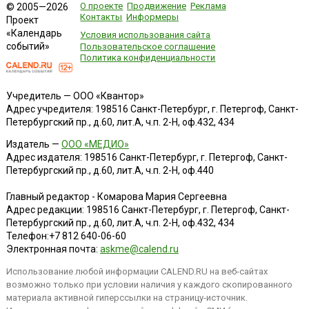
О проекте
Продвижение
Реклама
© 2005—2026
Контакты
Информеры
Проект
«Календарь
Условия использования сайта
событий»
Пользовательское соглашение
Политика конфиденциальности
Учредитель — ООО «Квантор»
Адрес учредителя: 198516 Санкт-Петербург, г. Петергоф, Санкт-
Петербургский пр., д.60, лит.А, ч.п. 2-Н, оф.432, 434
Издатель —
ООО «МЕДИО»
Адрес издателя: 198516 Санкт-Петербург, г. Петергоф, Санкт-
Петербургский пр., д.60, лит.А, ч.п. 2-Н, оф.440
Главный редактор - Комарова Мария Сергеевна
Адрес редакции:
198516
Санкт-Петербург, г. Петергоф
,
Санкт-
Петербургский пр., д.60, лит.А, ч.п. 2-Н, оф.432, 434
Телефон:
+7 812 640-06-60
Электронная почта:
askme@calend.ru
Использование любой информации CALEND.RU на веб-сайтах
возможно только при условии наличия у каждого скопированного
материала активной гиперссылки на страницу-источник.