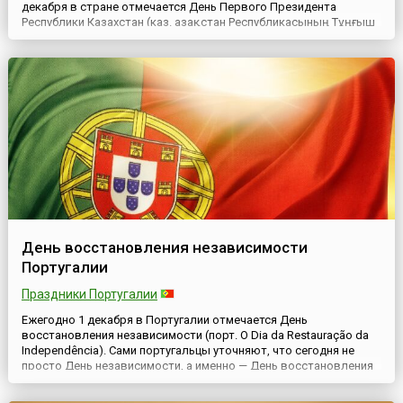
декабря в стране отмечается День Первого Президента
Республики Казахстан (каз. Қазақстан Республикасының Тұңғыш
Президенті күні).В декабре 2011 года на пленарном заседании
сената парламента Республики Казахстан был принят закон «О
внесении дополнения в закон РК «О праздниках в Республ...
День восстановления независимости
Португалии
Праздники Португалии
Ежегодно 1 декабря в Португалии отмечается День
восстановления независимости (порт. O Dia da Restauração da
Independência). Сами португальцы уточняют, что сегодня не
просто День независимости, а именно — День восстановления
независимости.В 1580 году Португалия потеряла независимость
в результате династической унии с Испанией. Проще говоря,