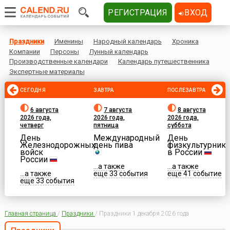
РЕГИСТРАЦИЯ
ВХОД
Праздники
Именины
Народный календарь
Хроника
Компании
Персоны
Лунный календарь
Производственные календари
Календарь путешественника
Экспертные материалы
СЕГОДНЯ
ЗАВТРА
ПОСЛЕЗАВТРА
6 августа
7 августа
8 августа
2026 года,
2026 года,
2026 года,
четверг
пятница
суббота
День
Международный
День
Железнодорожных
день пива
физкультурника
войск
в России
России
...а также
...а также
...а также
еще 33 события
еще 41 событие
еще 33 события
Главная страница
/
Праздники
/
Праздники 1 декабря 2026 года