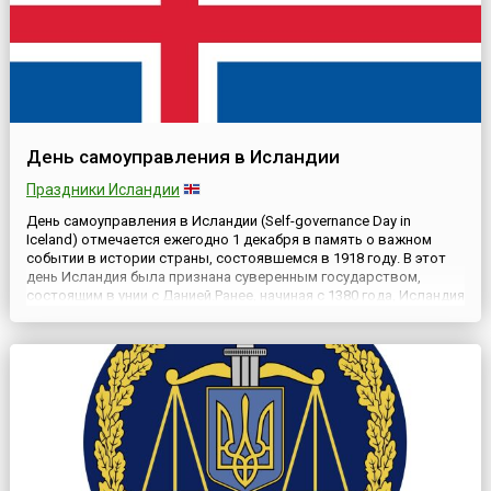
День самоуправления в Исландии
Праздники Исландии
День самоуправления в Исландии (Self-governance Day in
Iceland) отмечается ежегодно 1 декабря в память о важном
событии в истории страны, состоявшемся в 1918 году. В этот
день Исландия была признана суверенным государством,
состоящим в унии с Данией.Ранее, начиная с 1380 года, Исландия
являлась владением Дании. Национально-освободительное
движение набирало силу на протяжении всего 19 века,...