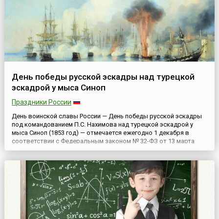
День победы русской эскадры над турецкой
эскадрой у мыса Синоп
Праздники России
День воинской славы России — День победы русской эскадры
под командованием П.C. Нахимова над турецкой эскадрой у
мыса Синоп (1853 год) — отмечается ежегодно 1 декабря в
соответствии с Федеральным законом № 32-ФЗ от 13 марта
1995 года «О днях воинской славы (победных днях)
России».Сражение у мыса Синоп, произошедшее (18) 30 ноября
1853 года, стало одним из крупных сражений Крымской войны,
начин...