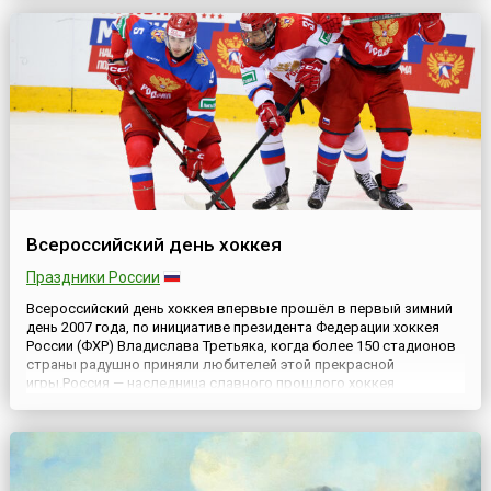
ключевых возможностей повышения информированности,
воздания ...
Всероссийский день хоккея
Праздники России
Всероссийский день хоккея впервые прошёл в первый зимний
день 2007 года, по инициативе президента Федерации хоккея
России (ФХР) Владислава Третьяка, когда более 150 стадионов
страны радушно приняли любителей этой прекрасной
игры.Россия — наследница славного прошлого хоккея
Советского Союза, чья сборная неоднократно подтверждала
свой профессионализм активной, результативной, слаженной
командной...