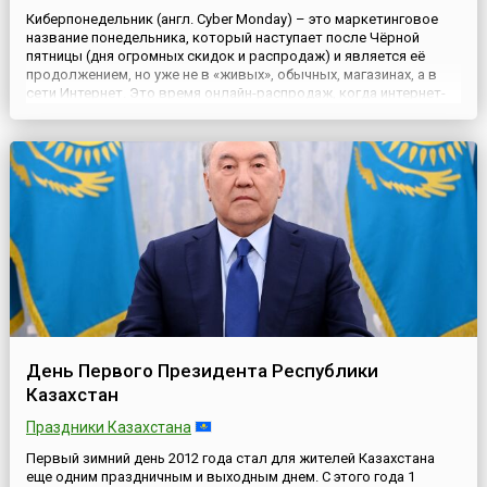
Киберпонедельник (англ. Cyber Monday) – это маркетинговое
название понедельника, который наступает после Чёрной
пятницы (дня огромных скидок и распродаж) и является её
продолжением, но уже не в «живых», обычных, магазинах, а в
сети Интернет. Это время онлайн-распродаж, когда интернет-
магазины предлагают товары по сниженным ценам, которые
можно приобрести, не выходя из дома.А поскольку Киберпон...
День Первого Президента Республики
Казахстан
Праздники Казахстана
Первый зимний день 2012 года стал для жителей Казахстана
еще одним праздничным и выходным днем. С этого года 1