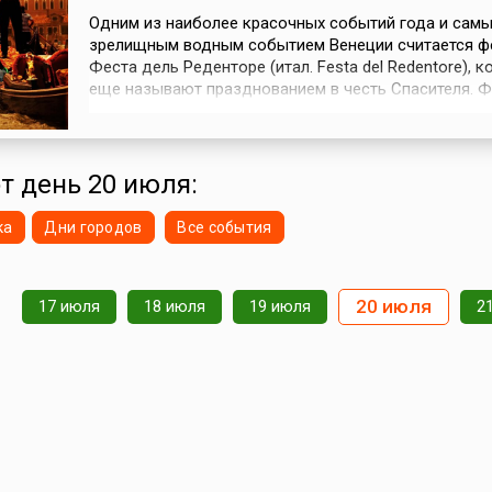
Одним из наиболее красочных событий года и сам
зрелищным водным событием Венеции считается ф
Феста дель Реденторе (итал. Festa del Redentore), 
еще называют празднованием в честь Спасителя. 
проводится ежегодно в третьи выходные июля и по
традиции продолжается два дня, но различные мер
начинаются еще в пятницу. История возникновения
фестиваля связана со ст...
от день 20 июля:
ка
Дни городов
Все события
20 июля
17 июля
18 июля
19 июля
2