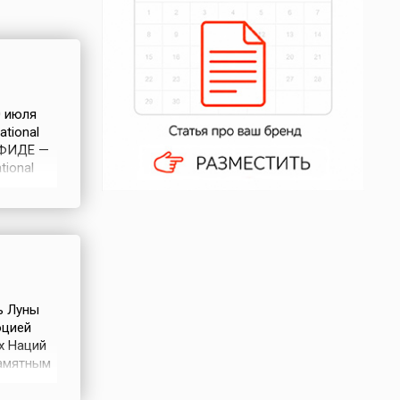
0 июля
tional
 ФИДЕ —
tional
24
ональные
ь Луны
юцией
х Наций
памятным
тника
ет