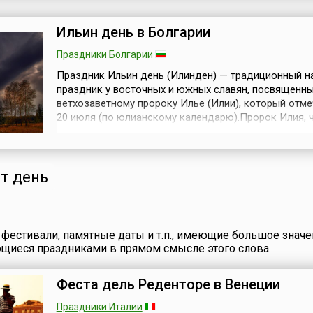
Национальная гвардия была создана Указом Прези
Кыргызской Республики в декабре...
Ильин день в Болгарии
Праздники Болгарии
Праздник Ильин день (Илинден) — традиционный 
праздник у восточных и южных славян, посвященн
ветхозаветному пророку Илье (Илии), который отме
20 июля (по юлианскому календарю).Пророк Илия, 
отвратить свой народ от языческого поклонения Ва
совершил ряд чудес, самое яркое из которых — пр
благодатного дождя после нескольких лет засухи. 
болгарскому правосла...
от день
фестивали, памятные даты и т.п., имеющие большое значе
ющиеся праздниками в прямом смысле этого слова.
Феста дель Реденторе в Венеции
Праздники Италии