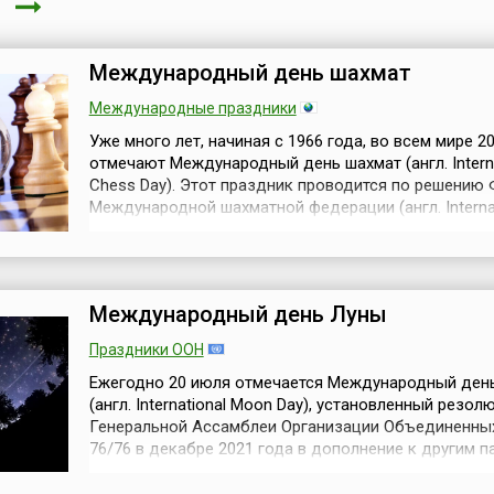
я
Международный день шахмат
Международные праздники
Уже много лет, начиная с 1966 года, во всем мире 2
отмечают Международный день шахмат (англ. Interna
Chess Day). Этот праздник проводится по решению
Международной шахматной федерации (англ. Interna
Chess Federation, FIDE), основанной в этот день в 19
году.ФИДЕ — международная неправительственная
спортивная организация, которая объединяет наци
шахматные ассоци...
Международный день Луны
Праздники ООН
Ежегодно 20 июля отмечается Международный ден
(англ. International Moon Day), установленный резол
Генеральной Ассамблеи Организации Объединенны
76/76 в декабре 2021 года в дополнение к другим 
космическим дням – 4 октября (запуск первого спу
Земли Советским Союзом) и 12 апреля (первый пол