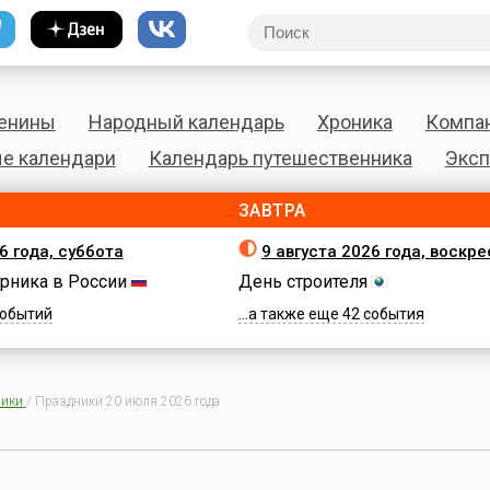
енины
Народный календарь
Хроника
Компа
е календари
Календарь путешественника
Эксп
ЗАВТРА
6 года, суббота
9 августа 2026 года, воскр
рника в России
День строителя
 событий
...а также еще 42 события
ики
/
Праздники 20 июля 2026 года