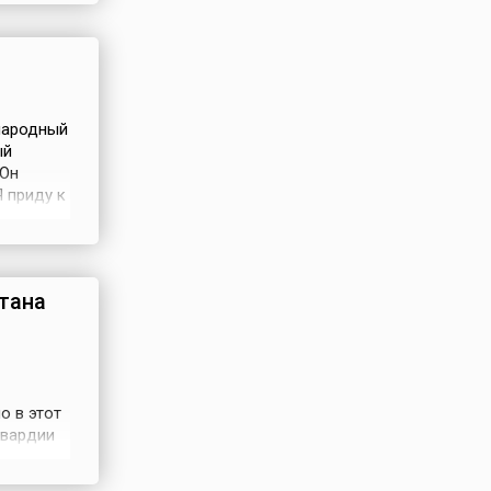
честь
народный
ый
 Он
Я приду к
 тортом с
тана
о в этот
гвардии
 народу и