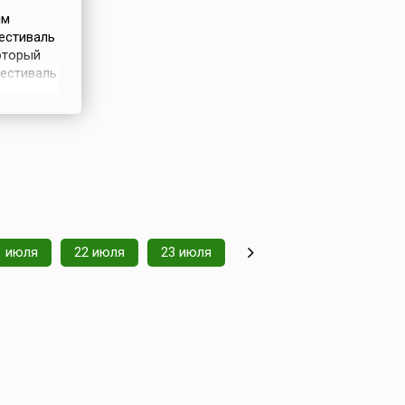
ым
естиваль
который
Фестиваль
оприятия
1 июля
22 июля
23 июля