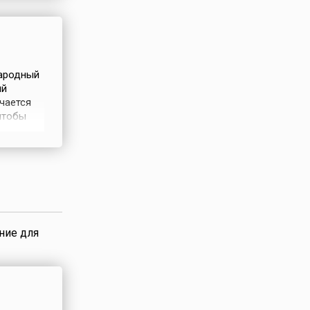
дента
народный
ый
чается
чтобы
алу,
ивлечение
По
ние для