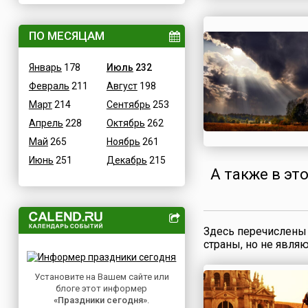
ВОВ
Дания
Водные
ПО МЕСЯЦАМ
Египет
Гастрономические
Зимбабве
Январь
178
Июль
232
Детские
Израиль
Февраль
211
Август
198
В честь икон
Индия
Март
214
Сентябрь
253
Дни памяти святых
Иордания
Апрель
228
Октябрь
262
Конституционные
Ирак
Май
265
Ноябрь
261
Культурные
Иран
Июнь
251
Декабрь
215
Масс-медийные
Ирландия
А также в эт
Молодежные
Исландия
Научно-технические
Испания
Независимые
Италия
Здесь перечислены 
Необычные
Йемен
страны, но не явля
Природные
Казахстан
Медицинские
Установите на Вашем сайте или
Камерун
блоге этот информер
Посты
Канада
«Праздники сегодня»
.