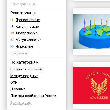
Азербайджан
Все государства
Албания
Религиозные
Аргентина
Православные
Армения
Католические
Афганистан
Лютеранские
Багамы
Мусульманские
Бахрейн
Иудейские
Бельгия
Буддийские
Все религии
Болгария
Индуизм
По категориям
Босния
Бахаи
Профессиональные
Бразилия
Зороастризм
Международные
Великобритания
Славянские
ООН
Венгрия
Языческие
Деловые
Вьетнам
Дни воинской славы России
Германия
Армейские
Все категории
Греция
Величественные
Грузия