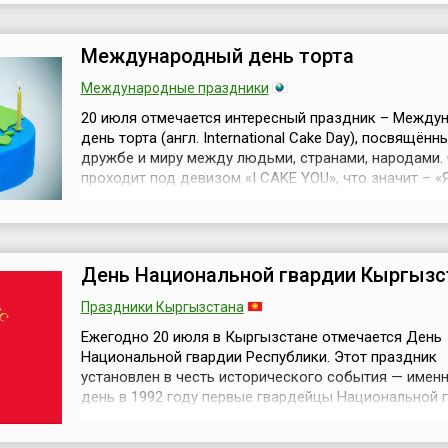
человека в космос).Дата для праздника выбрана в 
годовщины первой вы...
Международный день торта
Международные праздники
20 июля отмечается интересный праздник – Между
день торта (англ. International Cake Day), посвящённ
дружбе и миру между людьми, странами, народами.
проходит под девизом «I CAKE YOU», что значит – «
тебе с тортом», что, в общем, логично – как, если не
чаем, отпраздновать мир и дружбу?У истоков этого
сладкого праздника лета стоял «Миланский Клуб»
Королевства Любви ...
День Национальной гвардии Кыргызс
Праздники Кыргызстана
Ежегодно 20 июля в Кыргызстане отмечается День
Национальной гвардии Республики. Этот праздник
установлен в честь исторического события — именн
день в 1992 году первые гвардейцы Национальной 
Кыргызстана приняли присягу на верность Родине и
приступили к выполнению служебных обязанностей.