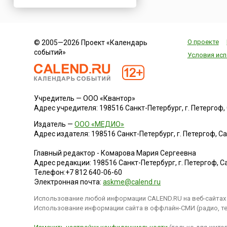
Нигерия
Нидерланды
Новая Зеландия
О проекте
© 2005—2026 Проект «Календарь
Норвегия
событий»
Условия исп
ОАЭ
Оман
Пакистан
Учредитель — ООО «Квантор»
Палестина
Адрес учредителя: 198516 Санкт-Петербург, г. Петергоф, Са
Панама
Издатель —
ООО «МЕДИО»
Перу
Адрес издателя: 198516 Санкт-Петербург, г. Петергоф, Санк
Польша
Главный редактор - Комарова Мария Сергеевна
Португалия
Адрес редакции:
198516
Санкт-Петербург, г. Петергоф
,
Са
Телефон:
+7 812 640-06-60
Румыния
Электронная почта:
askme@calend.ru
США
Использование любой информации CALEND.RU на веб-сайтах 
Саудовская Аравия
Использование информации сайта в оффлайн-СМИ (радио, тел
Сербия