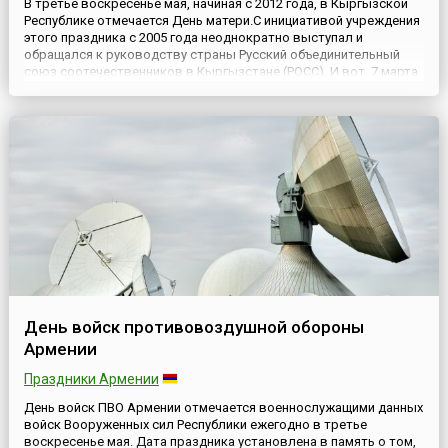
В третье воскресенье мая, начиная с 2012 года, в Кыргызской
Республике отмечается День матери.С инициативой учреждения
этого праздника с 2005 года неоднократно выступал и
обращался к руководству страны Русский объединительный
союз соотечественников в Кыргызстане (РОСС). И вот, 7 марта
2012 года, на праздничном вечере, посвященном
Международному женскому дню, Президент Кыргызской
Республики Алм...
День войск противовоздушной обороны
Армении
Праздники Армении
День войск ПВО Армении отмечается военнослужащими данных
войск Вооруженных сил Республики ежегодно в третье
воскресенье мая. Дата праздника установлена в память о том,