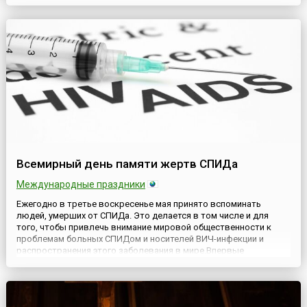
Во второе воскресенье после Пасхи Русская Православная
Церковь чтит память святых жен-мироносиц — Марию
Магдалину, Марию ...
Всемирный день памяти жертв СПИДа
Международные праздники
Ежегодно в третье воскресенье мая принято вспоминать
людей, умерших от СПИДа. Это делается в том числе и для
того, чтобы привлечь внимание мировой общественности к
проблемам больных СПИДом и носителей ВИЧ-инфекции и
распространения этого заболевания в мире.Впервые
Всемирный день памяти жертв СПИДа (англ. World Remembrance
Day of AIDS Victims) отметили в американском городе Сан-
Франциско в 1983...