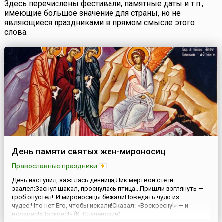
Здесь перечислены фестивали, памятные даты и т.п.,
имеющие большое значение для страны, но не
являющиеся праздниками в прямом смысле этого
слова.
День памяти святых жен-мироносиц
Православные праздники
День наступил, зажглась денница,Лик мертвой степи
заалел;Заснул шакал, проснулась птица...Пришли взглянуть —
гроб опустел!..И мироносицы бежалиПоведать чудо из
чудес:Что нет Его, чтобы искали!Сказал: «Воскресну!» — и
воскрес!«Воскрес!» (К. Случевский)