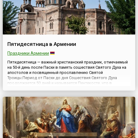
Пятидесятница в Армении
Праздники Армении
Пятидесятница — важный христианский праздник, отмечаемый
на 50-й день после Пасхи в память сошествия Святого Духа на
апостолов и посвященный прославлению Святой
Троицы.Период от Пасхи до дня Сошествия Святого Духа
продолжается 50 дней и называется Пентекосте, что в
переводе с греческого означает «50 дней». Изначально
Пятидесятница являлась одним из главных праздников
еврейского народа и была у...