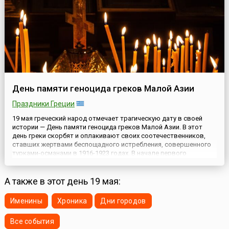
День памяти геноцида греков Малой Азии
Праздники Греции
19 мая греческий народ отмечает трагическую дату в своей
истории — День памяти геноцида греков Малой Азии. В этот
день греки скорбят и оплакивают своих соотечественников,
ставших жертвами беспощадного истребления, совершенного
турками-османами в 1916-1923 годах. В начале первого
тысячелетия до нашей эры уровень жизни и культуры греков
были развиты настолько, что возникла естественная
необходим...
А также в этот день 19 мая:
Именины
Хроника
Дни городов
Все события