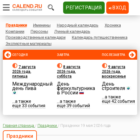
РЕГИСТРАЦИЯ
ВХОД
Праздники
Именины
Народный календарь
Хроника
Компании
Персоны
Лунный календарь
Производственные календари
Календарь путешественника
Экспертные материалы
СЕГОДНЯ
ЗАВТРА
ПОСЛЕЗАВТРА
7 августа
8 августа
9 августа
2026 года,
2026 года,
2026 года,
пятница
суббота
воскресенье
Международный
День
День
день пива
физкультурника
строителя
в России
...а также
...а также
...а также
еще 42 события
еще 33 события
еще 39 событий
Главная страница
/
Праздники
/
Праздники 19 мая 2026 года
Праздники