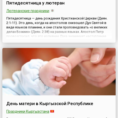
Пятидесятница у лютеран
Лютеранские праздники
Пятидесятница — день рождения Христианской Церкви (Деян.
2:1-11). Это день, когда на апостолов снизошел Дух Святой в
виде языков пламени, и они стали проповедовать «о великих
делах Божиих» (Деян. 2:38) на разных языках. Апостол Петр
провозгласил, что это излияние Духа знаменует наступление
новой мессианской эры (Деян. 2:17-18). Поэтому Пятидесятницу
еще называют «апокалиптическим днем» (то есть дн...
День матери в Кыргызской Республике
Праздники Кыргызстана