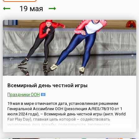
19 мая
Всемирный день честной игры
Праздники ООН
19 мая в мире отмечается дата, установленная решением
Генеральной Ассамблеи ООН (резолюция A/RES/78/310 от 1
июля 2024 года), – Всемирный день честной игры (англ. World
Fair Play Day), главная цель которой – содействовать
укреплению духа дружбы, солидарности, терпимости,
инклюзивности и недискриминации в спорте. Как известно,
игры, спортивные состязания и занятия физической культурой