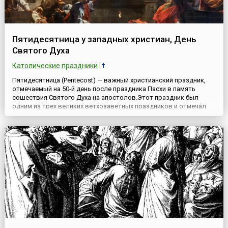
Пятидесятница у западных христиан, День
Святого Духа
Католические праздники
Пятидесятница (Pentecost) — важный христианский праздник,
отмечаемый на 50-й день после праздника Пасхи в память
сошествия Святого Духа на апостолов.Этот праздник был
одним из трех великих ветхозаветных праздников и отмечал
принятие Синайского законодательства при пророке Моисее,
когда за полторы тысячи лет до Рождества Христова у
подножья Синайской горы еврейский народ, освобожденный из
Египт...