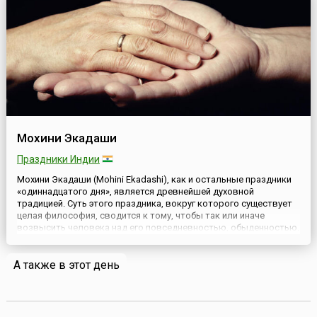
Мохини Экадаши
Праздники Индии
Мохини Экадаши (Mohini Ekadashi), как и остальные праздники
«одиннадцатого дня», является древнейшей духовной
традицией. Суть этого праздника, вокруг которого существует
целая философия, сводится к тому, чтобы так или иначе
возвысить человека над его повседневностью, обыденностью.
Человек склонен распыляться, забываться и окончательно
забывать — такова природа человека, однако природа души
А также в этот день
соверше...