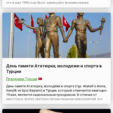
что в мае 1994 года было завершено формирование
противовоздушных подразделений ВС Республики
Армения.Войска противовоздушной обороны (ПВО) Армении
входят в состав Вооруженных Сил Армении и подчиняются
Министерству обороны Респуб...
День памяти Ататюрка, молодежи и спорта в
Турции
Праздники Турции
День памяти Ататюрка, молодёжи и спорта (тур. Atatürk'ü Anma,
Gençlik ve Spor Bayramı) в Турции, который отмечается ежегодно
19 мая, является национальным праздником. В отличие от
некоторых других светских патриотических мероприятий, это
всенародное торжество отмечается с большим размахом.
Интересно, что знаменательная дата изначально никак не была
связана ни с молодежью, ни со спортом. 19 ма...