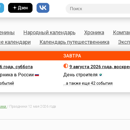
енины
Народный календарь
Хроника
Компа
е календари
Календарь путешественника
Эксп
ЗАВТРА
6 года, суббота
9 августа 2026 года, воскр
рника в России
День строителя
 событий
...а также еще 42 события
ики
/
Праздники 12 мая 2026 года