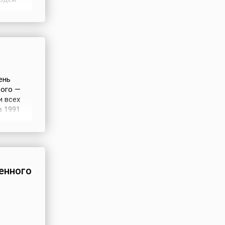
ия
 чтобы
дный
ень
рого —
и всех
в 1991
ходят
енного