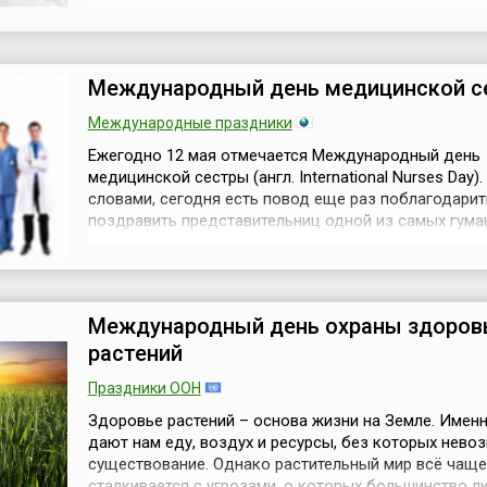
празднику уже более ста лет. Хотя истоки праздно
матери, возможно, следует искать в праздниках вес
которые жители античной Греции посвящали Рее, м
великого бога Зе...
Международный день медицинской с
Международные праздники
Ежегодно 12 мая отмечается Международный день
медицинской сестры (англ. International Nurses Day)
словами, сегодня есть повод еще раз поблагодарит
поздравить представительниц одной из самых гума
профессий.Медицинские сестры — это специалисты
получившие начальное медицинское образование и
выполняющие предписания врача или фельдшера по
за больными, это обязательные помощни...
Международный день охраны здоров
растений
Праздники ООН
Здоровье растений – основа жизни на Земле. Имен
дают нам еду, воздух и ресурсы, без которых нево
существование. Однако растительный мир всё чаще
сталкивается с угрозами, о которых большинство 