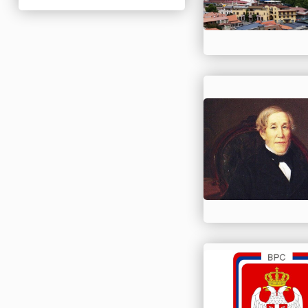
Нигерия
Нидерланды
Новая Зеландия
Норвегия
ОАЭ
Оман
Пакистан
Палестина
Панама
Перу
Польша
Португалия
Румыния
США
Саудовская Аравия
Сербия