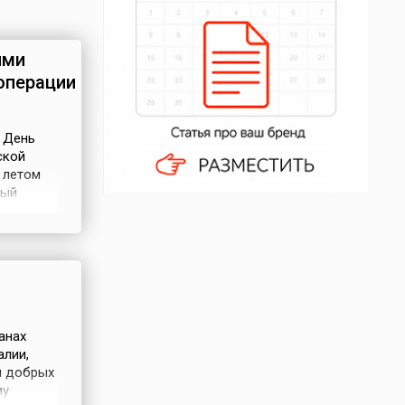
ими
операции
– День
ской
 летом
ный
ссии»
24 июля
тся:
анах
алии,
и добрых
му