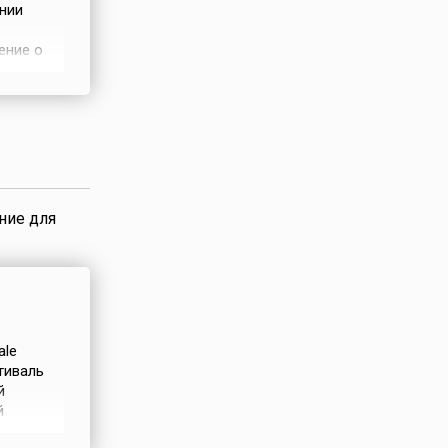
нии
ение о
 тогда
е как
ние для
ale
стиваль
й
й
с 1971