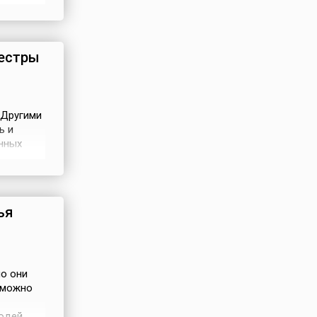
вания Дня
ны,
атери
естры
. Другими
ь и
нных
,
 уходу
ья
но они
зможно
людей