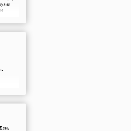
рузии
ые
лавных
овлением
т 17
нь
6 – 4
заслуг.
 День