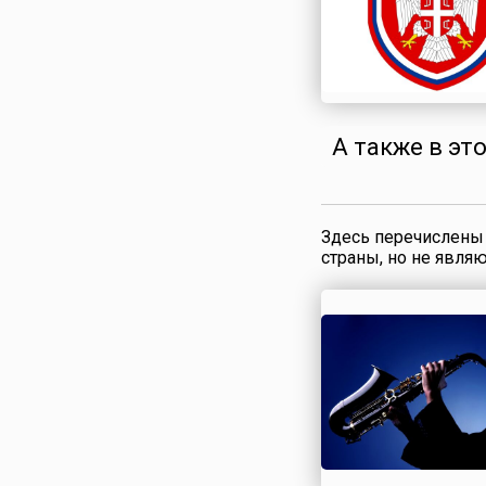
Сирия
Словакия
Словения
Таджикистан
Таиланд
А также в эт
Тунис
Туркменистан
Турция
Здесь перечислены 
Узбекистан
страны, но не явля
Украина
Финляндия
Франция
Хорватия
Черногория
Чехия
Швейцария
Швеция