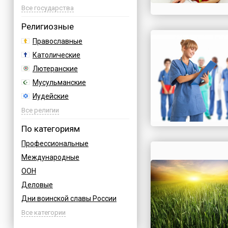
Азербайджан
Все государства
Албания
Религиозные
Аргентина
Православные
Армения
Католические
Афганистан
Лютеранские
Багамы
Мусульманские
Бахрейн
Иудейские
Бельгия
Буддийские
Все религии
Болгария
Индуизм
По категориям
Босния
Бахаи
Профессиональные
Бразилия
Зороастризм
Международные
Великобритания
Славянские
ООН
Венгрия
Языческие
Деловые
Вьетнам
Дни воинской славы России
Германия
Армейские
Все категории
Греция
Величественные
Грузия