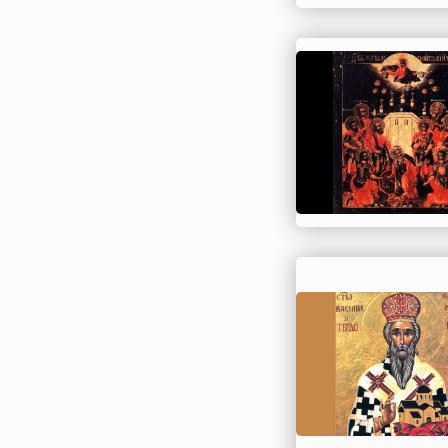
Эквадор
Эстония
Эфиопия
Южная Корея
Южная Осетия
Ямайка
Япония