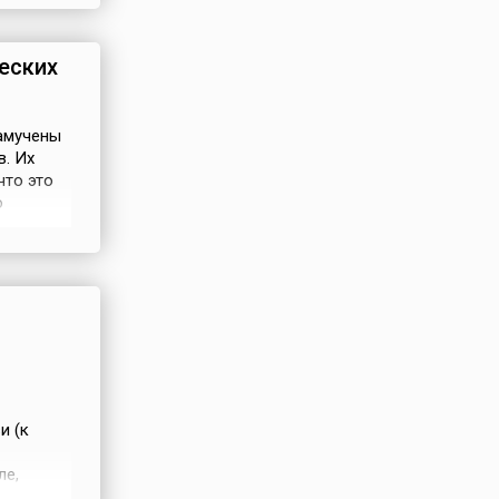
езден –
еских
замучены
в. Их
что это
о
д, Руф,
и (к
ле,
орый