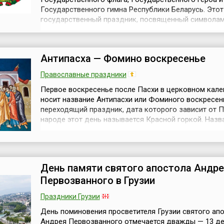
Государственного гимна Республики Беларусь. Этот
государственный праздник, посвященный символа
Беларуси как суверенного государства, отмечается 
ежегодно в соответствии с Указом Президента Рес
№ 157 от 26 марта 1998 года. Изначально он назыв
Антипасха — Фомино воскресенье
Государственного герба Республики Белар...
Православные праздники
Первое воскресенье после Пасхи в церковном кал
носит название Антипасхи или Фоминого воскресен
переходящий праздник, дата которого зависит от П
народе этот день называется Красной горкой. Назв
Антипасха означает «вместо Пасхи» или «противоп
Пасхе» — но это не противопоставление, а обращен
прошедшему празднику, повторение его на восьмой
после Пасхи. С др...
День памяти святого апостола Андре
Первозванного в Грузии
Праздники Грузии
День поминовения просветителя Грузии святого ап
Андрея Первозванного отмечается дважды — 13 де