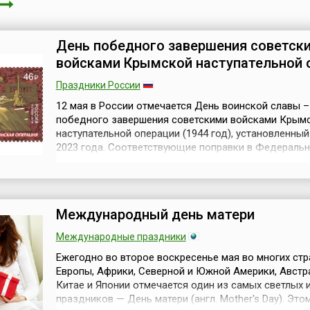
День победного завершения советск
войсками Крымской наступательной 
Праздники России
12 мая в России отмечается День воинской славы 
победного завершения советскими войсками Крым
наступательной операции (1944 год), установленный
2023 года. Соответствующие поправки в Федераль
закон «О днях воинской славы и памятных датах Ро
были внесены Указом Президента РФ № 376-ФЗ от 
2023 года. В пояснительной записке к закону говори
«Крымская наступательна...
Международный день матери
Международные праздники
Ежегодно во второе воскресенье мая во многих стр
Европы, Африки, Северной и Южной Америки, Австр
Китае и Японии отмечается один из самых светлых 
праздников — День матери (англ. Mother's Day). Это