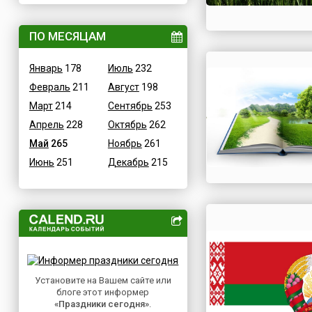
ВОВ
Дания
Водные
ПО МЕСЯЦАМ
Египет
Гастрономические
Зимбабве
Январь
178
Июль
232
Детские
Израиль
Февраль
211
Август
198
В честь икон
Индия
Март
214
Сентябрь
253
Дни памяти святых
Иордания
Апрель
228
Октябрь
262
Конституционные
Ирак
Май
265
Ноябрь
261
Культурные
Иран
Июнь
251
Декабрь
215
Масс-медийные
Ирландия
Молодежные
Исландия
Научно-технические
Испания
Независимые
Италия
Необычные
Йемен
Природные
Казахстан
Медицинские
Установите на Вашем сайте или
Камерун
блоге этот информер
Посты
Канада
«Праздники сегодня»
.