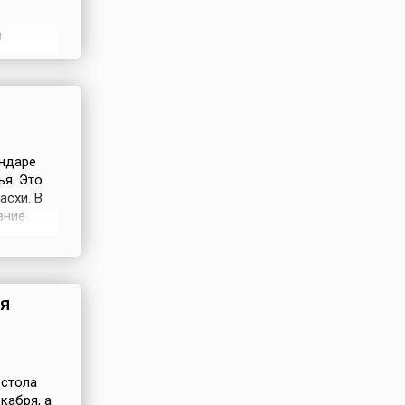
м
в стране
публики
ался День
ендаре
ья. Это
асхи. В
ание
оложный
ие к
 день
я
остола
кабря, а