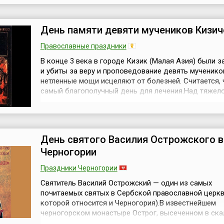
года, в середине мая и длится примерно неделю.Др
старинный немецкий город с богатой историей и
архитектурным наследием. Но ест...
День памяти девяти мучеников Кизич
Православные праздники
В конце 3 века в городе Кизик (Малая Азия) были 
и убиты за веру и проповедование девять мученико
нетленные мощи исцеляют от болезней. Считается, 
самый благополучный день для лечения.Над тяжел
больным читают специальный заговор, в котором
соединились языческие верования и христианский
церковный канон:«Девять святых мучеников, Феогни
Антипатр, Феостих, Артема, ...
День святого Василия Острожского в
Черногории
Праздники Черногории
Святитель Василий Острожский — один из самых
почитаемых святых в Сербской православной церкв
которой относится и Черногория).В известнейшем
черногорском монастыре Острог, высеченном в ска
покоятся мощи святого Василия Острожского, кот