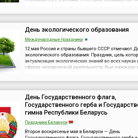
даже не задумывается. Именно поэтому Организац
Объединенных Наций (ООН) учредила особый день,
привлечь внимание к этой важной теме.Междунаро
день охраны здоровья растений (ан...
День экологического образования
Международные праздники
12 мая Россия и страны бывшего СССР отмечают Д
экологического образования. Праздник, цель кото
актуализация экологических знаний во всех науках 
сферах человеческой деятельности, был учрежден 
году. В этот день в городах и поселках проводятся
различные экологические акции, которые носят как
просветительский, так и практический характер: про
выставки, конференции и кон...
День Государственного флага,
Государственного герба и Государств
гимна Республики Беларусь
Праздники Беларуси
Второе воскресенье мая в Беларуси — День
Государственного флага, Государственного герба и