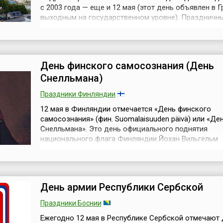
с 2003 года — еще и 12 мая (этот день объявлен в Г
выходным на государственном уровне). Праздничн
богослужения проходят в этот день во всех правос
храмах страны.Такое решение было принято постан
Святого Синода Грузинской Православной Церкви о
октября 2002 года. ...
День финского самосознания (День
Снелльмана)
Праздники Финляндии
12 мая в Финляндии отмечается «День финского
самосознания» (фин. Suomalaisuuden päivä) или «Де
Снелльмана». Это день официального поднятия
национального флага Финляндии.Йохан Вильгельм
Снелльман (швед. Johan Vilhelm Snellman, 12 мая 180
июля 1881) — государственный деятель, философ и
журналист Финляндии. Ему принадлежит множество 
Снелльман усовершенствовал систему школьн...
День армии Республики Сербской
Праздники Боснии
Ежегодно 12 мая в Республике Сербской отмечают