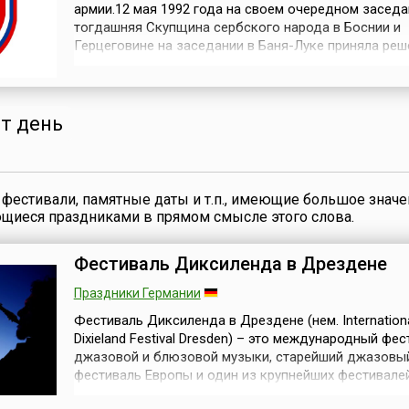
армии.12 мая 1992 года на своем очередном заседа
тогдашняя Скупщина сербского народа в Боснии и
Герцеговине на заседании в Баня-Луке приняла реш
формировании армии Республики Сербской БиГ, как
называлась РС, и об основании информагентства
СРНА.Войско Республики Сербской (также известно
Армия боснийских сербов) просущес...
от день
фестивали, памятные даты и т.п., имеющие большое значе
ющиеся праздниками в прямом смысле этого слова.
Фестиваль Диксиленда в Дрездене
Праздники Германии
Фестиваль Диксиленда в Дрездене (нем. Internation
Dixieland Festival Dresden) – это международный фе
джазовой и блюзовой музыки, старейший джазовы
фестиваль Европы и один из крупнейших фестивале
диксиленда в мире. Он проходит ежегодно, начиная 