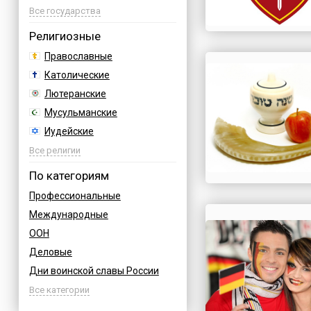
Азербайджан
Все государства
Албания
Религиозные
Аргентина
Православные
Армения
Католические
Афганистан
Лютеранские
Багамы
Мусульманские
Бахрейн
Иудейские
Бельгия
Буддийские
Все религии
Болгария
Индуизм
По категориям
Босния
Бахаи
Профессиональные
Бразилия
Зороастризм
Международные
Великобритания
Славянские
ООН
Венгрия
Языческие
Деловые
Вьетнам
Дни воинской славы России
Германия
Армейские
Все категории
Греция
Величественные
Грузия