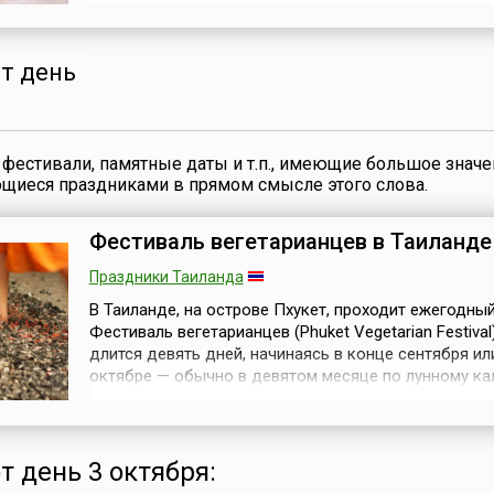
отсюда Девять ночей осени, во время которых почи
Божественная Мать, или Богиня (Дэви).Божественн
предстает Одним единым целым, но она почитается 
формах — как Дурга, к...
от день
фестивали, памятные даты и т.п., имеющие большое значе
ющиеся праздниками в прямом смысле этого слова.
Фестиваль вегетарианцев в Таиланде
Праздники Таиланда
В Таиланде, на острове Пхукет, проходит ежегодны
Фестиваль вегетарианцев (Phuket Vegetarian Festival)
длится девять дней, начинаясь в конце сентября ил
октябре — обычно в девятом месяце по лунному ка
В течение фестивального времени благоверные бу
соблюдают строгую вегетарианскую диету, носят 
одежды и следуют другим 10 правилам, которые п
им очистить их тела ...
т день 3 октября: