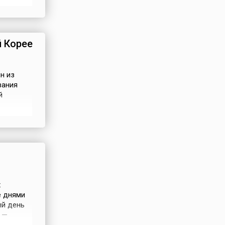
ь
иком и
нен
 Корее
н из
вания
й
снования
здников,
х
е днями
ый день
 —