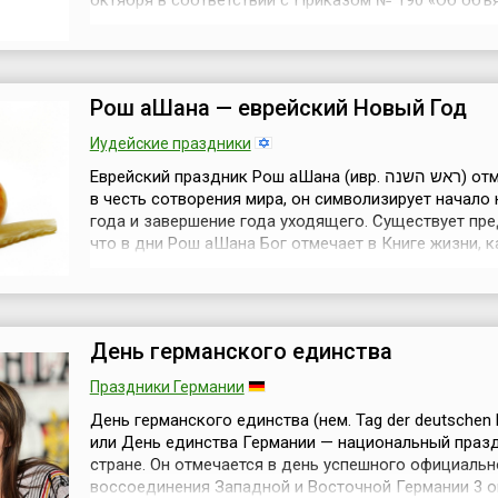
октября в соответствии с Приказом № 190 «Об объ
Дня отрядов милиции особого назначения», подпис
марта 2002 года министром внутренних дел РФ Б.
Грызловым.ОМОН — Отряд мобильный особого назн
ранее, до 2011 года, расш...
Рош аШана — еврейский Новый Год
Иудейские праздники
Еврейский праздник Рош аШана (ивр. ראש השנה) отмечается
в честь сотворения мира, он символизирует начало
года и завершение года уходящего. Существует пре
что в дни Рош аШана Бог отмечает в Книге жизни, к
судьба ожидает в наступающем году каждого из л
«...кому жить и кому умереть, кого ожидает покой, а
скитания, кого — благополучие, а кого — терзания, 
суждена бедно...
День германского единства
Праздники Германии
День германского единства (нем. Tag der deutschen E
или День единства Германии — национальный празд
стране. Он отмечается в день успешного официальн
воссоединения Западной и Восточной Германии 3 о