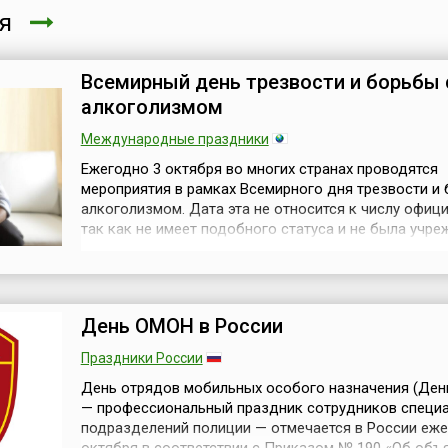
ря
Всемирный день трезвости и борьбы 
алкоголизмом
Международные праздники
Ежегодно 3 октября во многих странах проводятся
мероприятия в рамках Всемирного дня трезвости и
алкоголизмом. Дата эта не относится к числу офиц
так как не имеет подобного статуса и не была учре
одной из международных организаций. Тем не мене
медики и социальные работники по всему миру бью
и призывают человечество обратить внимание на п
алкоголизации ...
День ОМОН в России
Праздники России
День отрядов мобильных особого назначения (Де
— профессиональный праздник сотрудников специ
подразделений полиции — отмечается в России еже