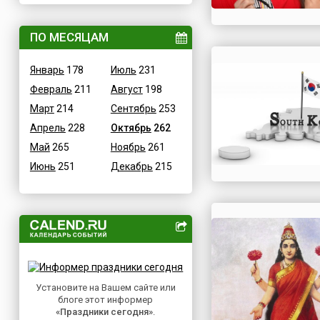
ВОВ
Дания
Водные
ПО МЕСЯЦАМ
Египет
Гастрономические
Зимбабве
Январь
178
Июль
231
Детские
Израиль
Февраль
211
Август
198
В честь икон
Индия
Март
214
Сентябрь
253
Дни памяти святых
Иордания
Апрель
228
Октябрь
262
Конституционные
Ирак
Май
265
Ноябрь
261
Культурные
Иран
Июнь
251
Декабрь
215
Масс-медийные
Ирландия
Молодежные
Исландия
Научно-технические
Испания
Независимые
Италия
Необычные
Йемен
Природные
Казахстан
Медицинские
Установите на Вашем сайте или
Камерун
блоге этот информер
Посты
Канада
«Праздники сегодня»
.