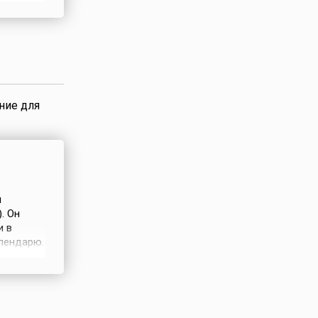
тается
ая Мать
в трех
ние для
й
. Он
и в
лендарю.
ддисты
белые
озволяют