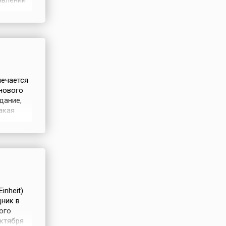
явлении
анным 1
ачения,
 нового
дание,
акая
юдей:
 кого —
кому
inheit)
ник в
ого
ктября