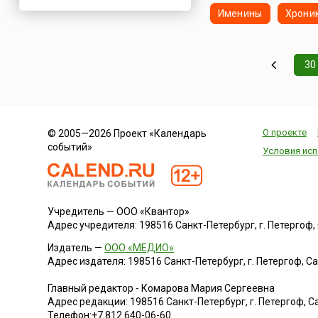
Именины
Хрони
Нигерия
Нидерланды
Новая Зеландия
30
Норвегия
ОАЭ
Оман
Пакистан
О проекте
© 2005—2026 Проект «Календарь
событий»
Палестина
Условия исп
Панама
Перу
Польша
Учредитель — ООО «Квантор»
Адрес учредителя: 198516 Санкт-Петербург, г. Петергоф, Са
Португалия
Румыния
Издатель —
ООО «МЕДИО»
Адрес издателя: 198516 Санкт-Петербург, г. Петергоф, Санк
США
Саудовская Аравия
Главный редактор - Комарова Мария Сергеевна
Адрес редакции:
198516
Санкт-Петербург, г. Петергоф
,
Са
Сербия
Телефон:
+7 812 640-06-60