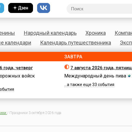
енины
Народный календарь
Хроника
Компа
е календари
Календарь путешественника
Эксп
ЗАВТРА
6 года, четверг
7 августа 2026 года, пятниц
орожных войск
Международный день пива
...а также еще 33 события
 события
ики
/
Праздники 3 октября 2026 года