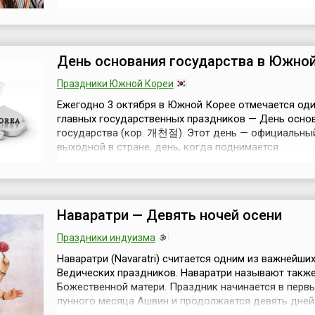
1990 года. Одновременно с объединением этот ден
провозглашен официальным национальным праздн
государственным выходным днем, при этом упразд
национальный праздник бывшей...
День основания государства в Южной
Праздники Южной Кореи
Ежегодно 3 октября в Южной Корее отмечается оди
главных государственных праздников — День осно
государства (кор. 개천절). Этот день — официальны
выходной в стране, день, когда поднимается
государственный флаг и проходит множество
торжественных и праздничных мероприятий.День о
государства является одним из 5 национальных пра
установленных Законом о национальных праздн...
Наваратри — Девять ночей осени
Праздники индуизма
Наваратри (Navaratri) считается одним из важнейши
Ведических праздников. Наваратри называют такж
Божественной матери. Праздник начинается в перв
лунного месяца Ашвин и продолжается девять дней