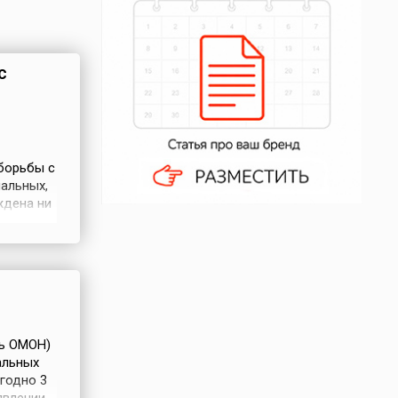
с
 борьбы с
иальных,
ждена ни
е,
т тревогу
роблему
нь ОМОН)
альных
годно 3