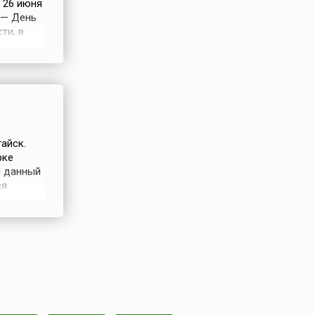
 26 июня
 — День
ти, в
шла
ером
ьства
айск.
рке
я данный
ся
6 июня
я в годы