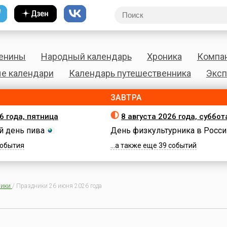
енины
Народный календарь
Хроника
Компа
е календари
Календарь путешественника
Эксп
ЗАВТРА
6 года, пятница
8 августа 2026 года, суббот
 день пива
День физкультурника в Росси
 события
...а также еще 39 событий
ики
/
Праздники 26 июня 2026 года