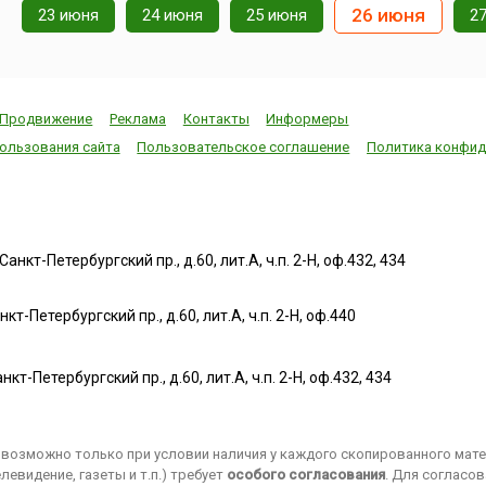
26 июня
23 июня
24 июня
25 июня
2
Продвижение
Реклама
Контакты
Информеры
ользования сайта
Пользовательское соглашение
Политика конфид
нкт-Петербургский пр., д.60, лит.А, ч.п. 2-Н, оф.432, 434
т-Петербургский пр., д.60, лит.А, ч.п. 2-Н, оф.440
нкт-Петербургский пр., д.60, лит.А, ч.п. 2-Н, оф.432, 434
возможно только при условии наличия у каждого скопированного матер
евидение, газеты и т.п.) требует
особого согласования
. Для согласо