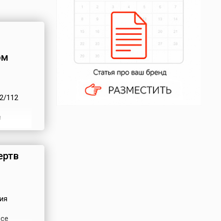
ом
2/112
м
отом
fficking),
иками, в
ертв
ия
все