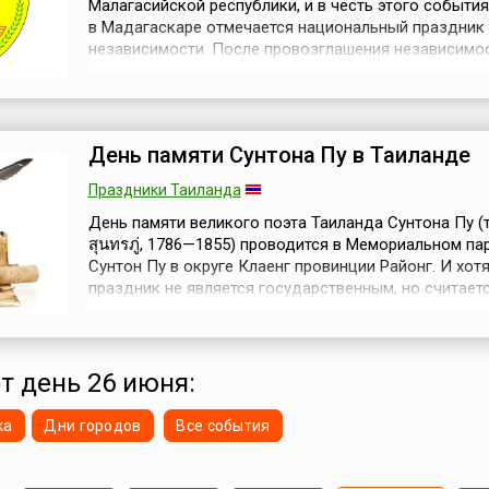
Малагасийской республики, и в честь этого события
в Мадагаскаре отмечается национальный праздник
независимости. После провозглашения независимос
результате демократических выборов, к власти при
Социал-демократическая партия во главе с Филиб
Циранана. Неоколониалистический режим правител
Цирананы привел к резкому...
День памяти Сунтона Пу в Таиланде
Праздники Таиланда
День памяти великого поэта Таиланда Сунтона Пу (т
สุนทรภู่, 1786—1855) проводится в Мемориальном па
Сунтон Пу в округе Клаенг провинции Районг. И хот
праздник не является государственным, но считает
важной датой в стране. Более двухсот лет назад, 2
1786 года, в Бангкоке родился Сунтон Пу. Он родилс
правления Короля Рамы I. Его отец был родом из
маленького городк...
от день 26 июня:
ка
Дни городов
Все события