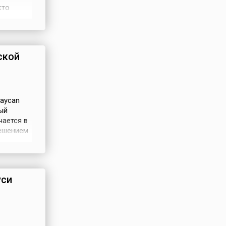
кто
ительные
ря ООН
ской
aycan
ный
ается в
решением
уси