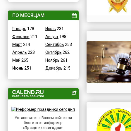
ВОВ
Дания
Водные
ПО МЕСЯЦАМ
Египет
Гастрономические
Зимбабве
Январь
178
Июль
231
Детские
Израиль
Февраль
211
Август
198
В честь икон
Индия
Март
214
Сентябрь
253
Дни памяти святых
Иордания
Апрель
228
Октябрь
262
Конституционные
Ирак
Май
265
Ноябрь
261
Культурные
Иран
Июнь
251
Декабрь
215
Масс-медийные
Ирландия
Молодежные
Исландия
Научно-технические
Испания
Независимые
Италия
Необычные
Йемен
Природные
Казахстан
Медицинские
Установите на Вашем сайте или
Камерун
блоге этот информер
Посты
Канада
«Праздники сегодня»
.