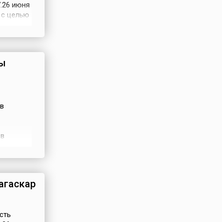
.26 июня
 с целью
 в
орском
ры
в
 в
й жизни
страны,
то...
агаскар
сть