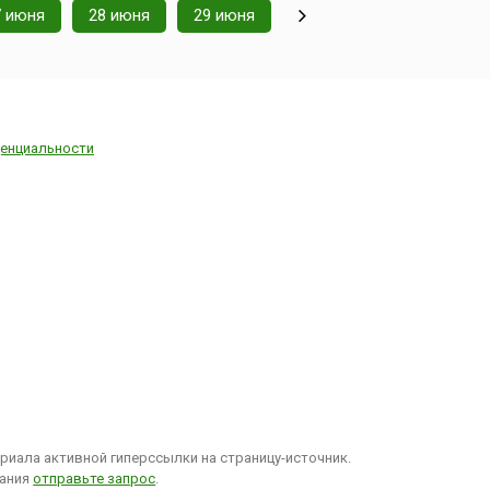
7 июня
28 июня
29 июня
енциальности
иала активной гиперссылки на страницу-источник.
вания
отправьте запрос
.