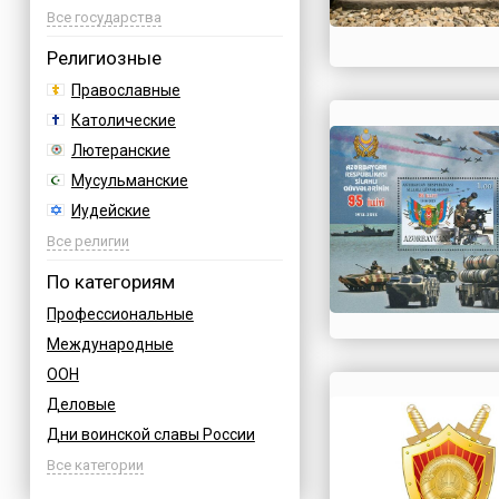
Азербайджан
Все государства
Албания
Религиозные
Аргентина
Православные
Армения
Католические
Афганистан
Лютеранские
Багамы
Мусульманские
Бахрейн
Иудейские
Бельгия
Буддийские
Все религии
Болгария
Индуизм
По категориям
Босния
Бахаи
Профессиональные
Бразилия
Зороастризм
Международные
Великобритания
Славянские
ООН
Венгрия
Языческие
Деловые
Вьетнам
Дни воинской славы России
Германия
Армейские
Все категории
Греция
Величественные
Грузия