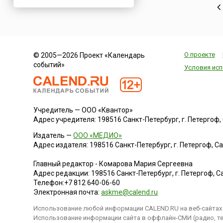
Нигерия
Нидерланды
Новая Зеландия
Норвегия
О проекте
© 2005—2026 Проект «Календарь
ОАЭ
событий»
Условия исп
Оман
Пакистан
Палестина
Учредитель — ООО «Квантор»
Панама
Адрес учредителя: 198516 Санкт-Петербург, г. Петергоф, Са
Перу
Издатель —
ООО «МЕДИО»
Польша
Адрес издателя: 198516 Санкт-Петербург, г. Петергоф, Санк
Португалия
Главный редактор - Комарова Мария Сергеевна
Румыния
Адрес редакции:
198516
Санкт-Петербург, г. Петергоф
,
Са
Телефон:
+7 812 640-06-60
США
Электронная почта:
askme@calend.ru
Саудовская Аравия
Использование любой информации CALEND.RU на веб-сайтах 
Сербия
Использование информации сайта в оффлайн-СМИ (радио, тел