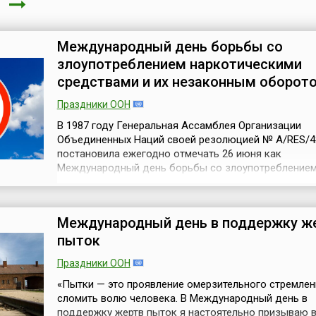
я
Международный день борьбы со
злоупотреблением наркотическими
средствами и их незаконным оборот
Праздники ООН
В 1987 году Генеральная Ассамблея Организации
Объединенных Наций своей резолюцией № A/RES/4
постановила ежегодно отмечать 26 июня как
Международный день борьбы со злоупотребление
наркотическими средствами и их незаконным обор
(англ. International Day Against Drug Abuse and Illicit Tra
или проще — Международный день борьбы с наркот
Международный день в поддержку ж
знак выражения своей решимости усиливат...
пыток
Праздники ООН
«Пытки — это проявление омерзительного стремлен
сломить волю человека. В Международный день в
поддержку жертв пыток я настоятельно призываю 