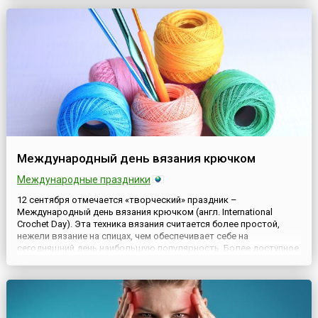
учреждения такого дня, с целью поддержки и сохранения семь...
Международный день вязания крючком
Международные праздники
12 сентября отмечается «творческий» праздник –
Международный день вязания крючком (англ. International
Crochet Day). Эта техника вязания считается более простой,
нежели вязание на спицах, чем обеспечивает себе на
сегодняшний день наибольшую популярность. Более доступное
в плане обучения, вязание крючком завоевало и большее
распространение. Для любителей вязания, как начинающих, так
и опытн...