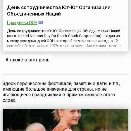
День сотрудничества Юг-Юг Организации
Объединенных Наций
Праздники ООН
День сотрудничества Юг-Юг Организации Объединенных Наций
(англ. United Nations Day for South-South Cooperation) — один из
международных дней ООН, который отмечается ежегодно 12
сентября.В этот день в 1978 году в столице Аргентины, городе
Буэнос-Айресе, делегации 138 государств приняли План
действий по развитию и осуществлению технического
А также в этот день
сотрудничества между развивающимися странами (англ. Bue...
Здесь перечислены фестивали, памятные даты и т.п.,
имеющие большое значение для страны, но не
являющиеся праздниками в прямом смысле этого
слова.