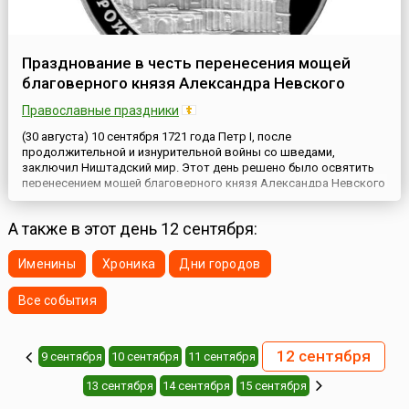
Празднование в честь перенесения мощей
благоверного князя Александра Невского
Православные праздники
(30 августа) 10 сентября 1721 года Петр I, после
продолжительной и изнурительной войны со шведами,
заключил Ништадский мир. Этот день решено было освятить
перенесением мощей благоверного князя Александра Невского
из Владимира в новую, северную столицу, Петербург,
основанную на берегах Невы. Вывезенные из Владимира в
А также в этот день 12 сентября:
августе 1723 года святые мощи были привезены в
Шлиссельбург и оставались т...
Именины
Хроника
Дни городов
Все события
12 сентября
9 сентября
10 сентября
11 сентября
13 сентября
14 сентября
15 сентября