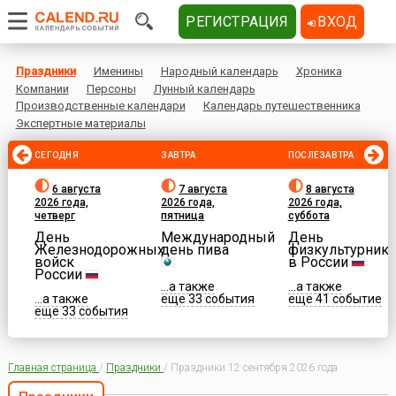
РЕГИСТРАЦИЯ
ВХОД
Праздники
Именины
Народный календарь
Хроника
Компании
Персоны
Лунный календарь
Производственные календари
Календарь путешественника
Экспертные материалы
СЕГОДНЯ
ЗАВТРА
ПОСЛЕЗАВТРА
6 августа
7 августа
8 августа
2026 года,
2026 года,
2026 года,
четверг
пятница
суббота
День
Международный
День
Железнодорожных
день пива
физкультурника
войск
в России
России
...а также
...а также
...а также
еще 33 события
еще 41 событие
еще 33 события
Главная страница
/
Праздники
/
Праздники 12 сентября 2026 года