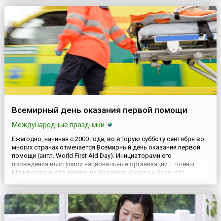
самоубийств (англ. World Suicide Prevention Day) с целью
повысить во всем мире осведомленность о том, что
самоубийства можно ...
Всемирный день оказания первой помощи
Международные праздники
Ежегодно, начиная с 2000 года, во вторую субботу сентября во
многих странах отмечается Всемирный день оказания первой
помощи (англ. World First Aid Day). Инициаторами его
проведения выступили национальные организации – члены
Международного движения Красного Креста и Красного
Полумесяца.Цель оказания первой помощи – проведение
пострадавшему необходимых простейших медицинских
мероприятий для спа...