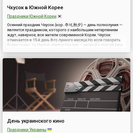
Чхусок в Южной Корее
Праздники Южной Кореи
Осенний праздник Чхусок (кор. 추석,秋夕) — день полнолуния —
является праздником, которого с наибольшим нетерпением
ждут, наверное, все жители современной Кореи. Чхусок
отмечается в 15-й день 8-го лунного месяца.Но если говорить
более точно, то Чхусок длится три дня — первый и третий день
фестиваля проходят в подготовке, за сборами и в дороге.
Кульминацией праздника является средний день — 15-й де...
День украинского кино
Праздники Украины