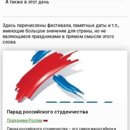
А также в этот день
каменное неб...
Здесь перечислены фестивали, памятные даты и т.п.,
имеющие большое значение для страны, но не
являющиеся праздниками в прямом смысле этого
слова.
Парад российского студенчества
Праздники России
Парад российского студенчества – это самое масштабное и