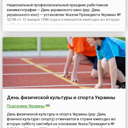
Национальный профессиональный праздник работников
кинематографии — День украинского кино (укр. День
українського кіно) — установлен Указом Президента Украины №
52/96 от 12 января 1996 года и отмечается ежегодно во вторую
субботу сентября.Первая украинская киносъемка состоялась в
сентябре 1896 года в Харькове, где фотограф Альфред
Федецкий снял несколько хроникальных сюжетов. А уже в
декабре Фе...
День физической культуры и спорта Украины
Праздники Украины
День физической культуры и спорта Украины (укр. День
фізичної культури і спорту) отмечается в стране ежегодно во
вторую субботу сентября на основании Указа Президента №