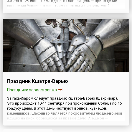
340/94 от 29 июня 1994 года. Его главная цель — приобщение
населения Украины к занятиям спортом и физкультурой, а
также — пропаганда активного здорового образа жизни.Это
праздник не только профессиональных спортсменов и
любител...
Праздник Кшатра-Варью
Праздники зороастризма
За гаханбаром следует праздник Кшатра-Варью (Шахривар).
Это происходит 10-11 сентября при прохождении Солнца по 16
градусу Девы. В этот день чествуют воинов, кузнецов,
каменщиков. Шахривар является покровителем людей-воинов,
идущих на риск, борющихся за правое дело. А еще он —
покровитель кузнецов и тех, кто работает с металлом и
камнями. Ведь когда Дух зла расколол сначала первое