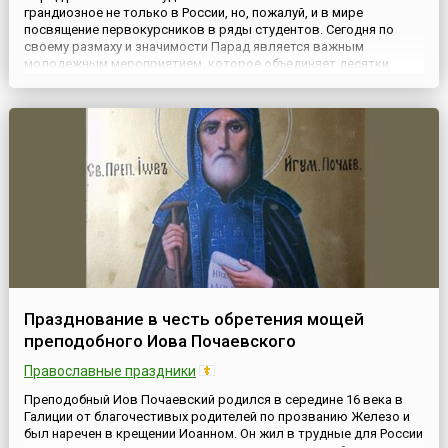
грандиозное не только в России, но, пожалуй, и в мире
посвящение первокурсников в ряды студентов. Сегодня по
своему размаху и значимости Парад является важным
молодежным мероприятием, которое объединяет десятки
тысяч студентов в разных российских городах. Он проходит
ежегодно в сентябре, начиная с 2002 года. Главная цель данного
мероприят...
Празднование в честь обретения мощей
преподобного Иова Почаевского
Православные праздники
Преподобный Иов Почаевский родился в середине 16 века в
Галиции от благочестивых родителей по прозванию Железо и
был наречен в крещении Иоанном. Он жил в трудные для России