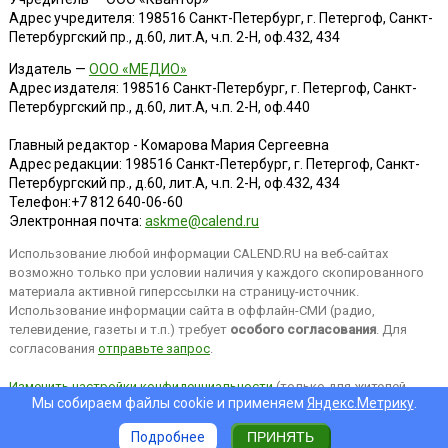
Адрес учредителя: 198516 Санкт-Петербург, г. Петергоф, Санкт-
Петербургский пр., д.60, лит.А, ч.п. 2-Н, оф.432, 434
Издатель —
ООО «МЕДИО»
Адрес издателя: 198516 Санкт-Петербург, г. Петергоф, Санкт-
Петербургский пр., д.60, лит.А, ч.п. 2-Н, оф.440
Главный редактор - Комарова Мария Сергеевна
Адрес редакции:
198516
Санкт-Петербург, г. Петергоф
,
Санкт-
Петербургский пр., д.60, лит.А, ч.п. 2-Н, оф.432, 434
Телефон:
+7 812 640-06-60
Электронная почта:
askme@calend.ru
Использование любой информации CALEND.RU на веб-сайтах
возможно только при условии наличия у каждого скопированного
материала активной гиперссылки на страницу-источник.
Использование информации сайта в оффлайн-СМИ (радио,
телевидение, газеты и т.п.) требует
особого согласования
. Для
согласования
отправьте запрос
.
Изменить настройки конфиденциальности
(только для жителей
Мы собираем файлы cookie и применяем
Яндекс.Метрику
.
EEA).
Подробнее
ПРИНЯТЬ