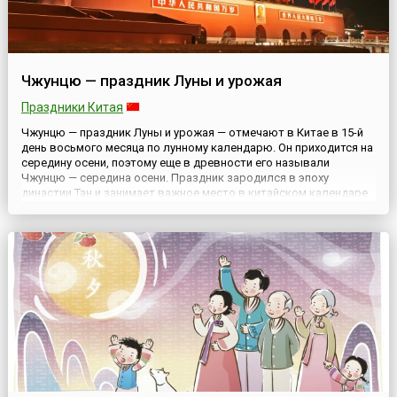
Чжунцю — праздник Луны и урожая
Праздники Китая
Чжунцю — праздник Луны и урожая — отмечают в Китае в 15-й
день восьмого месяца по лунному календарю. Он приходится на
середину осени, поэтому еще в древности его называли
Чжунцю — середина осени. Праздник зародился в эпоху
династии Тан и занимает важное место в китайском календаре
— это день поклонения богу Луны. К тому же это
государственный праздник.Выходные длятся три дня. По
традиции в ден...