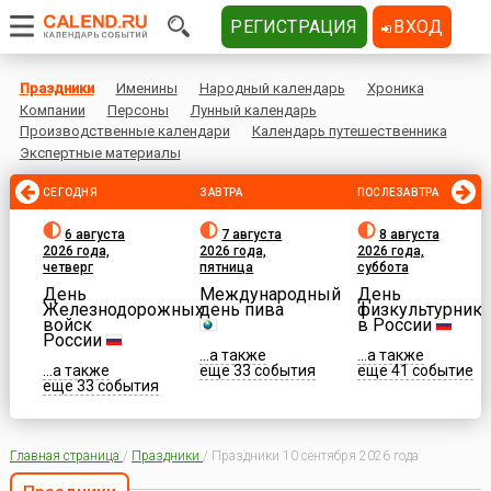
РЕГИСТРАЦИЯ
ВХОД
Праздники
Именины
Народный календарь
Хроника
Компании
Персоны
Лунный календарь
Производственные календари
Календарь путешественника
Экспертные материалы
СЕГОДНЯ
ЗАВТРА
ПОСЛЕЗАВТРА
6 августа
7 августа
8 августа
2026 года,
2026 года,
2026 года,
четверг
пятница
суббота
День
Международный
День
Железнодорожных
день пива
физкультурника
войск
в России
России
...а также
...а также
...а также
еще 33 события
еще 41 событие
еще 33 события
Главная страница
/
Праздники
/
Праздники 10 сентября 2026 года