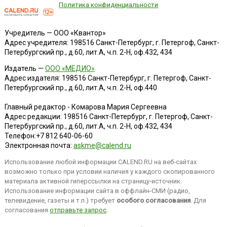
Политика конфиденциальности
Учредитель — ООО «Квантор»
Адрес учредителя: 198516 Санкт-Петербург, г. Петергоф, Санкт-
Петербургский пр., д.60, лит.А, ч.п. 2-Н, оф.432, 434
Издатель —
ООО «МЕДИО»
Адрес издателя: 198516 Санкт-Петербург, г. Петергоф, Санкт-
Петербургский пр., д.60, лит.А, ч.п. 2-Н, оф.440
Главный редактор - Комарова Мария Сергеевна
Адрес редакции:
198516
Санкт-Петербург, г. Петергоф
,
Санкт-
Петербургский пр., д.60, лит.А, ч.п. 2-Н, оф.432, 434
Телефон:
+7 812 640-06-60
Электронная почта:
askme@calend.ru
Использование любой информации CALEND.RU на веб-сайтах
возможно только при условии наличия у каждого скопированного
материала активной гиперссылки на страницу-источник.
Использование информации сайта в оффлайн-СМИ (радио,
телевидение, газеты и т.п.) требует
особого согласования
. Для
согласования
отправьте запрос
.