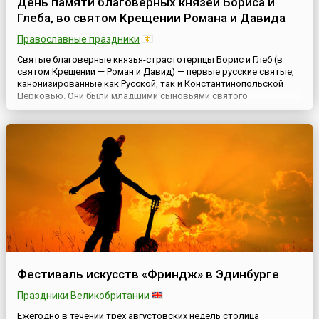
День памяти благоверных князей Бориса и
Глеба, во святом Крещении Романа и Давида
Православные праздники
Святые благоверные князья-страстотерпцы Борис и Глеб (в
святом Крещении — Роман и Давид) — первые русские святые,
канонизированные как Русской, так и Константинопольской
Церковью. Они были младшими сыновьями святого
равноапостольного князя Владимира. Родившиеся незадолго
до Крещения Руси святые братья были воспитаны в
христианском благочестии. Старший из братьев — Борис
получил хорошее образов...
Фестиваль искусств «Фриндж» в Эдинбурге
Праздники Великобритании
Ежегодно в течении трех августовских недель столица