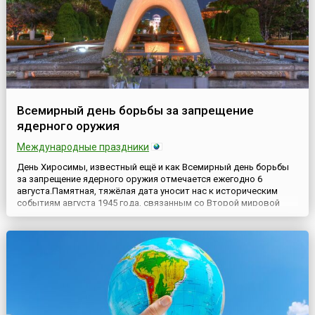
Всемирный день борьбы за запрещение
ядерного оружия
Международные праздники
День Хиросимы, известный ещё и как Всемирный день борьбы
за запрещение ядерного оружия отмечается ежегодно 6
августа.Памятная, тяжёлая дата уносит нас к историческим
событиям августа 1945 года, связанным со Второй мировой
войной. Создание атомной бомбы в США и первое испытание
этого вида оружия массового поражения на полигоне в Нью-
Мексико в июле 1945 года положило начало новому этапу в
жи...