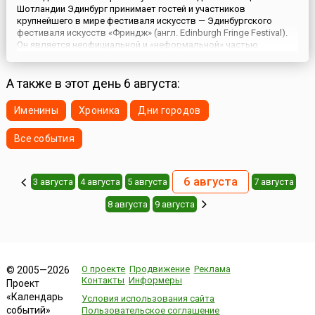
Шотландии Эдинбург принимает гостей и участников
крупнейшего в мире фестиваля искусств — Эдинбургского
фестиваля искусств «Фриндж» (англ. Edinburgh Fringe Festival).
Он является неофициальной и «неформальной» частью
знаменитого Эдинбургского международного фестиваля
искусств.Ежегодно на фестивале разыгрываются 3 тысячи
представлений и более 2...
А также в этот день 6 августа:
Именины
Хроника
Дни городов
Все события
6 августа
3 августа
4 августа
5 августа
7 августа
8 августа
9 августа
О проекте
Продвижение
Реклама
© 2005—2026
Контакты
Информеры
Проект
«Календарь
Условия использования сайта
событий»
Пользовательское соглашение