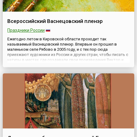
Всероссийский Васнецовский пленэр
Праздники России
Ежегодно летом в Кировской области проходит так
называемый Васнецовский пленэр. Впервые он прошел в
маленьком селе Рябово в 2005 году, и с тех пор сюда
приезжают художники из России и других стран, чтобы писать с
натуры в местах, где создавали свои произведения Виктор и
Аполлинарий Васнецовы.С 2012 года программа пленэра
изменилась. Усадьба в Рябово находилась на реконструкции,
поэтому художни...