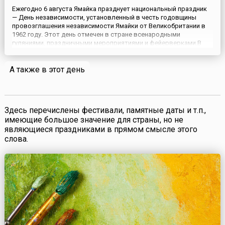
Ежегодно 6 августа Ямайка празднует национальный праздник
— День независимости, установленный в честь годовщины
провозглашения независимости Ямайки от Великобритании в
1962 году. Этот день отмечен в стране всенародными
гуляниями, праздничными мероприятиями и фейерверками.В
древности Ямайку населяли индейцы. Новая история Ямайки
началась 5 мая 1498 года, когда Христофор Колумб во время
А также в этот день
своего в...
Здесь перечислены фестивали, памятные даты и т.п.,
имеющие большое значение для страны, но не
являющиеся праздниками в прямом смысле этого
слова.