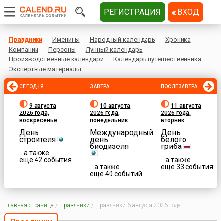
РЕГИСТРАЦИЯ
ВХОД
Праздники
Именины
Народный календарь
Хроника
Компании
Персоны
Лунный календарь
Производственные календари
Календарь путешественника
Экспертные материалы
СЕГОДНЯ
ЗАВТРА
ПОСЛЕЗАВТРА
9 августа
10 августа
11 августа
2026 года,
2026 года,
2026 года,
воскресенье
понедельник
вторник
День
Международный
День
строителя
день
белого
биодизеля
гриба
...а также
еще 42 события
...а также
...а также
еще 33 события
еще 40 событий
Главная страница
/
Праздники
/
Праздники 6 августа 2026 года