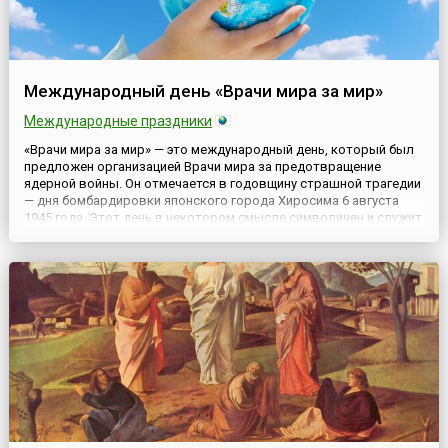
Международный день «Врачи мира за мир»
Международные праздники
«Врачи мира за мир» — это международный день, который был
предложен организацией Врачи мира за предотвращение
ядерной войны. Он отмечается в годовщину страшной трагедии
— дня бомбардировки японского города Хиросима 6 августа
1945 года. Этот день в некотором смысле символичен и служит
напоминанием об этой человеческой трагедии, о роли врачей в
борьбе за мир и в предотвращении войны в целом. Орг...