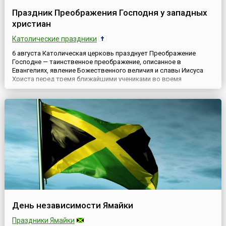
Праздник Преображения Господня у западных
христиан
Католические праздники
6 августа Католическая церковь празднует Преображение
Господне — таинственное преображение, описанное в
Евангелиях, явление Божественного величия и славы Иисуса
Христа перед тремя ближайшими учениками во время
молитвы.В конце пути земной жизни Господь Иисус Христос
открыл Своим ученикам, что ему надлежит пострадать за
людей, умереть на Кресте и воскреснуть. После этого Он
возвел трех апостолов...
День независимости Ямайки
Праздники Ямайки