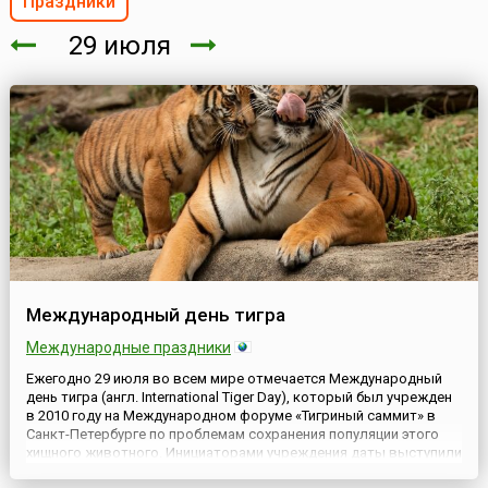
Праздники
29 июля
Международный день тигра
Международные праздники
Ежегодно 29 июля во всем мире отмечается Международный
день тигра (англ. International Tiger Day), который был учрежден
в 2010 году на Международном форуме «Тигриный саммит» в
Санкт-Петербурге по проблемам сохранения популяции этого
хищного животного. Инициаторами учреждения даты выступили
13 государств, участвовавшие в форуме, в которых тигры еще