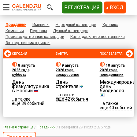
РЕГИСТРАЦИЯ
ВХОД
Праздники
Именины
Народный календарь
Хроника
Компании
Персоны
Лунный календарь
Производственные календари
Календарь путешественника
Экспертные материалы
СЕГОДНЯ
ЗАВТРА
ПОСЛЕЗАВТРА
8 августа
9 августа
10 августа
2026 года,
2026 года,
2026 года,
суббота
воскресенье
понедельник
День
День
Международны
физкультурника
строителя
день
в России
биодизеля
...а также
...а также
еще 42 события
еще 39 событий
...а также
еще 40 событий
Главная страница
/
Праздники
/
Праздники 29 июля 2026 года