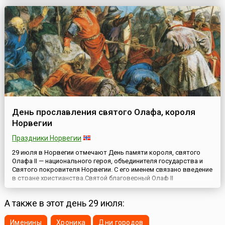
обитают. В ходе мероприятия также была разрабо...
День прославления святого Олафа, короля
Норвегии
Праздники Норвегии
29 июля в Норвегии отмечают День памяти короля, святого
Олафа II — национального героя, объединителя государства и
Святого покровителя Норвегии. С его именем связано введение
в стране христианства.Святой благоверный Олаф II
Харальдссон (норв. Olav den hellige/Heilag Olav), король
Норвегии (995—1030), креститель и просветитель норвежцев,
А также в этот день 29 июля:
был в течение многих столетий одним из самых почитаемых с...
Именины
Хроника
Дни городов