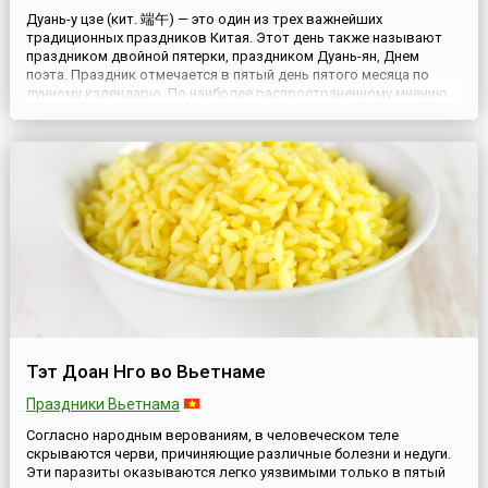
Дуань-у цзе (кит. 端午) — это один из трех важнейших
традиционных праздников Китая. Этот день также называют
праздником двойной пятерки, праздником Дуань-ян, Днем
поэта. Праздник отмечается в пятый день пятого месяца по
лунному календарю. По наиболее распространенному мнению,
возникновение этого праздника связано с памятью о древнем
китайском поэте-патриоте Цюй Юане. Цюй Юань жил в царстве
Ч...
Тэт Доан Нго во Вьетнаме
Праздники Вьетнама
Согласно народным верованиям, в человеческом теле
скрываются черви, причиняющие различные болезни и недуги.
Эти паразиты оказываются легко уязвимыми только в пятый