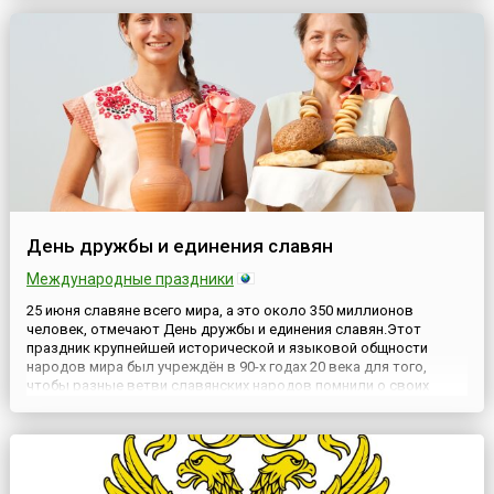
Маниле резолюцию № 19, послужившую основанием
учреждения эт...
День дружбы и единения славян
Международные праздники
25 июня славяне всего мира, а это около 350 миллионов
человек, отмечают День дружбы и единения славян.Этот
праздник крупнейшей исторической и языковой общности
народов мира был учреждён в 90-х годах 20 века для того,
чтобы разные ветви славянских народов помнили о своих
исторических корнях, стремились сохранить свою культуру и
многовековую связь друг с другом. Он появился как следствие
распада...