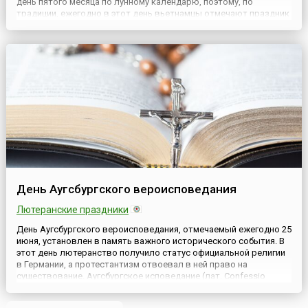
день пятого месяца по лунному календарю, поэтому, по
традиции, ежегодно в этот день вьетнамцы отмечают праздник
Тэт Доан Нго (вьет. Tết Đoan ngọ). Ранним утром вместо
завтрака в этот день едят особое блюдо рыоунэп — блюдо
домашнего ...
День Аугсбургского вероисповедания
Лютеранские праздники
День Аугсбургского вероисповедания, отмечаемый ежегодно 25
июня, установлен в память важного исторического события. В
этот день лютеранство получило статус официальной религии
в Германии, а протестантизм отвоевал в ней право на
существование. Аугсбургское исповедание (лат. Confessio
Augustana, нем. Augsburger Bekenntnis) — самый ранний из
официальных протестантских символов веры, до сих пор яв...