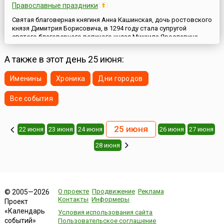
Православные праздники
Святая благоверная княгиня Анна Кашинская, дочь ростовского
князя Димитрия Борисовича, в 1294 году стала супругой
святого благоверного великого князя Михаила Ярославича
Тверского. После страдальческой кончины мужа Анна
удалилась в Тверской Софийский монастырь и приняла постриг
А также в этот день 25 июня:
с именем Евфросиния. По просьбе своего сына кашинского
князя Василия Михайловича она перешла на жительство в
Именины
Хроника
Дни городов
Кашинский...
Все события
25 июня
22 июня
23 июня
24 июня
26 июня
27 июня
28 июня
О проекте
Продвижение
Реклама
© 2005—2026
Контакты
Информеры
Проект
«Календарь
Условия использования сайта
событий»
Пользовательское соглашение