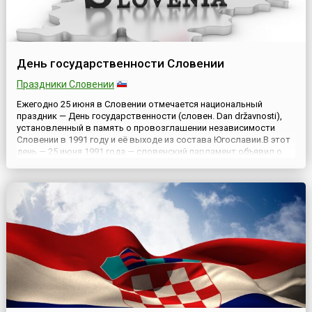
День государственности Словении
Праздники Словении
Ежегодно 25 июня в Словении отмечается национальный
праздник — День государственности (словен. Dan državnosti),
установленный в память о провозглашении независимости
Словении в 1991 году и её выходе из состава Югославии.В этот
день — 25 июня 1991 года — словенский парламент объявил о
независимости Словении и ее выходе из Югославии, в состав
которой входила с 1918 года. Югославия не признала не...