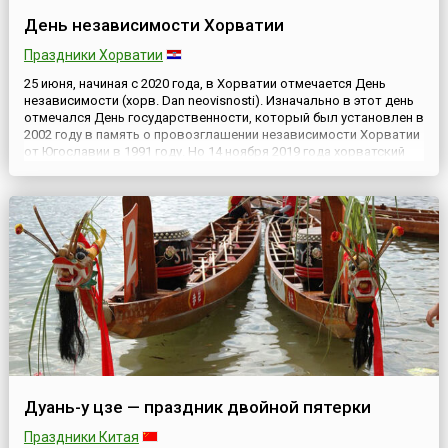
День независимости Хорватии
Праздники Хорватии
25 июня, начиная с 2020 года, в Хорватии отмечается День
независимости (хорв. Dan neovisnosti). Изначально в этот день
отмечался День государственности, который был установлен в
2002 году в память о провозглашении независимости Хорватии
от Югославии в 1991 году. Но 14 ноября 2019 года хорватский
парламент принял новый закон о праздниках и перенес День
государственности на 30 мая, а дата 25 июня ст...
Дуань-у цзе — праздник двойной пятерки
Праздники Китая