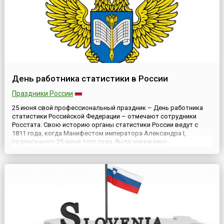
День работника статистики в России
Праздники России
25 июня свой профессиональный праздник – День работника
статистики Российской Федерации – отмечают сотрудники
Росстата. Свою историю органы статистики России ведут с
1811 года, когда Манифестом императора Александра I,
подписанного 25 июня того года, было учреждено
Министерство полиции, а в его структуре, в свою очередь
появилось Статистическое отделение. Возглавил его К.Ф.
Герман.Более, ч...