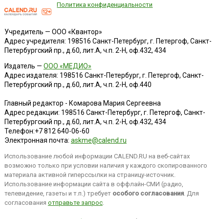
Политика конфиденциальности
Учредитель — ООО «Квантор»
Адрес учредителя: 198516 Санкт-Петербург, г. Петергоф, Санкт-
Петербургский пр., д.60, лит.А, ч.п. 2-Н, оф.432, 434
Издатель —
ООО «МЕДИО»
Адрес издателя: 198516 Санкт-Петербург, г. Петергоф, Санкт-
Петербургский пр., д.60, лит.А, ч.п. 2-Н, оф.440
Главный редактор - Комарова Мария Сергеевна
Адрес редакции:
198516
Санкт-Петербург, г. Петергоф
,
Санкт-
Петербургский пр., д.60, лит.А, ч.п. 2-Н, оф.432, 434
Телефон:
+7 812 640-06-60
Электронная почта:
askme@calend.ru
Использование любой информации CALEND.RU на веб-сайтах
возможно только при условии наличия у каждого скопированного
материала активной гиперссылки на страницу-источник.
Использование информации сайта в оффлайн-СМИ (радио,
телевидение, газеты и т.п.) требует
особого согласования
. Для
согласования
отправьте запрос
.