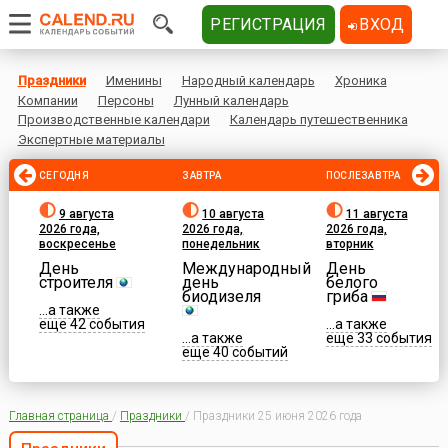
РЕГИСТРАЦИЯ
ВХОД
Праздники
Именины
Народный календарь
Хроника
Компании
Персоны
Лунный календарь
Производственные календари
Календарь путешественника
Экспертные материалы
СЕГОДНЯ
ЗАВТРА
ПОСЛЕЗАВТРА
9 августа
10 августа
11 августа
2026 года,
2026 года,
2026 года,
воскресенье
понедельник
вторник
День
Международный
День
строителя
день
белого
биодизеля
гриба
...а также
еще 42 события
...а также
...а также
еще 33 события
еще 40 событий
Главная страница
/
Праздники
/
Праздники 25 июня 2026 года