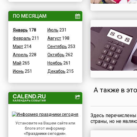
ВОВ
Дания
Водные
ПО МЕСЯЦАМ
Египет
Гастрономические
Зимбабве
Январь
178
Июль
231
Детские
Израиль
Февраль
211
Август
198
В честь икон
Индия
Март
214
Сентябрь
253
Дни памяти святых
Иордания
Апрель
228
Октябрь
262
Конституционные
Ирак
Май
265
Ноябрь
261
Культурные
Иран
Июнь
251
Декабрь
215
Масс-медийные
Ирландия
Молодежные
Исландия
А также в эт
Научно-технические
Испания
Независимые
Италия
Необычные
Йемен
Природные
Здесь перечислены 
Казахстан
страны, но не явля
Медицинские
Установите на Вашем сайте или
Камерун
блоге этот информер
Посты
Канада
«Праздники сегодня»
.