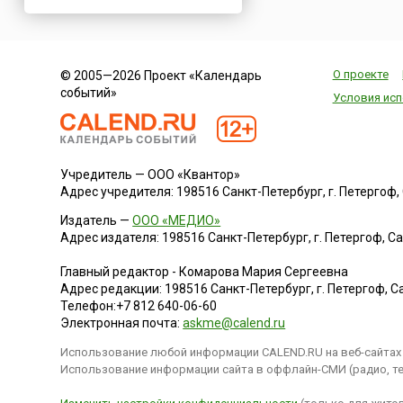
Нигерия
Нидерланды
Новая Зеландия
О проекте
© 2005—2026 Проект «Календарь
Норвегия
событий»
Условия исп
ОАЭ
Оман
Пакистан
Учредитель — ООО «Квантор»
Палестина
Адрес учредителя: 198516 Санкт-Петербург, г. Петергоф, Са
Панама
Издатель —
ООО «МЕДИО»
Перу
Адрес издателя: 198516 Санкт-Петербург, г. Петергоф, Санк
Польша
Главный редактор - Комарова Мария Сергеевна
Португалия
Адрес редакции:
198516
Санкт-Петербург, г. Петергоф
,
Са
Телефон:
+7 812 640-06-60
Румыния
Электронная почта:
askme@calend.ru
США
Использование любой информации CALEND.RU на веб-сайтах 
Саудовская Аравия
Использование информации сайта в оффлайн-СМИ (радио, тел
Сербия