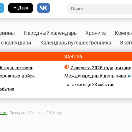
енины
Народный календарь
Хроника
Компа
е календари
Календарь путешественника
Эксп
ЗАВТРА
6 года, четверг
7 августа 2026 года, пятниц
орожных войск
Международный день пива
...а также еще 33 события
 события
ики
/
Праздники 10 января 2026 года