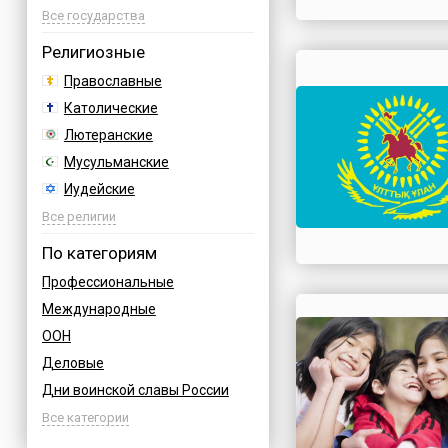
Азербайджан
Все государства
Албания
Религиозные
Аргентина
Православные
Армения
Католические
Афганистан
Лютеранские
Багамы
Мусульманские
Бахрейн
Иудейские
Бельгия
Буддийские
Все религии
Болгария
Индуизм
По категориям
Босния
Бахаи
Профессиональные
Бразилия
Зороастризм
Международные
Великобритания
Славянские
ООН
Венгрия
Языческие
Деловые
Вьетнам
Дни воинской славы России
Германия
Армейские
Все категории
Греция
Величественные
Грузия