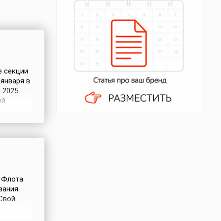
е секции
января в
 2025
ый
 день в
ехника-
ратьев
и
 Флота
вания
Свой
ческой