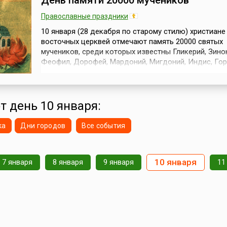
День памяти 20000 мучеников
Православные праздники
10 января (28 декабря по старому стилю) христиане
восточных церквей отмечают память 20000 святых
мучеников, среди которых известны Гликерий, Зино
Феофил, Дорофей, Мардоний, Мигдоний, Индис, Гор
Петр, Евфимий, Секунд, Никострат, Агафия, Домна, 
Антония и другие.По приказу императора Максимиа
305) в начале 4 века началось разрушение христиан
храмов, сожжение богослужеб...
т день 10 января:
ка
Дни городов
Все события
10 января
7 января
8 января
9 января
11