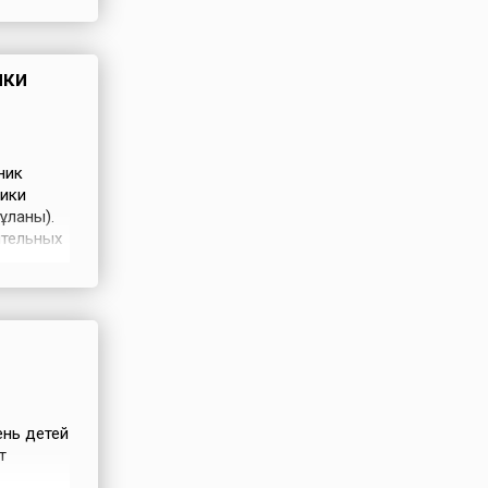
да
я
ики
ник
лики
ұланы).
ительных
периода
ода были
а дата и
ень детей
т