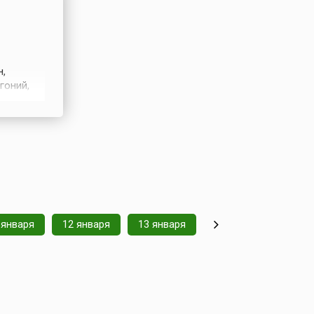
н,
гоний,
Феофила,
на (284—
ских
 января
12 января
13 января