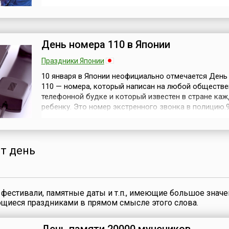
придерживаются мнения, что дети — будущее нации
дети вырастают интеллигентными, то и страна
процветает.День детей был установлен с целью
стимулировать сознание каждого тайца в том, что ..
День номера 110 в Японии
Праздники Японии
10 января в Японии неофициально отмечается День
110 — номера, который написан на любой обществ
телефонной будке и который известен в стране ка
ребенку. Это номер экстренного звонка в полицию.9
Это примерное число звонков, которые ежегодно п
номер полицейской службы 110 — хяку-тобан. Подс
что один звонок раздается примерно в три с полов
секунды, друг...
от день
фестивали, памятные даты и т.п., имеющие большое значе
ющиеся праздниками в прямом смысле этого слова.