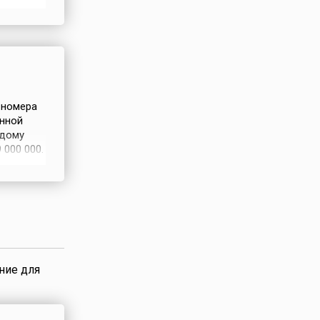
; если
.
 номера
енной
ждому
 000 000.
ринимает
читано,
иной
ние для