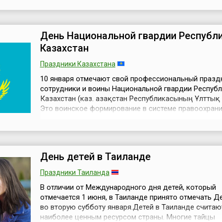
службы ведёт своё начало с середины 19 века, ког
подходила к концу эпоха парусного флота, и началс
переход к флоту паровому. На парусных кораб...
День Национальной гвардии Республ
Казахстан
Праздники Казахстана
10 января отмечают свой профессиональный празд
сотрудники и воины Национальной гвардии Респуб
Казахстан (каз. Қазақстан Республикасының Ұлттық 
Это воинское формирование в системе правоохран
органов Казахстана ведёт свою историю с начала 
независимости Республики, когда 10 января 1992 г
образованы Внутренние войска МВД Казахстана. Эт
была взята как ...
День детей в Таиланде
Праздники Таиланда
В отличии от Международного дня детей, который
отмечается 1 июня, в Таиланде принято отмечать Д
во вторую субботу января.Детей в Таиланде считаю
наиболее ценным ресурсом страны. Многие тайцы