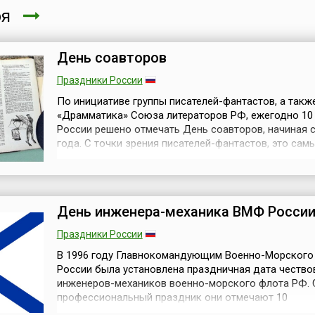
ря
День соавторов
Праздники России
По инициативе группы писателей-фантастов, а такж
«Драмматика» Союза литераторов РФ, ежегодно 10 
России решено отмечать День соавторов, начиная с
года. С точки зрения писателей-фантастов, это сам
подходящий день для их праздника – именно в этот
1958 году был подписан в печать номер журнала «Т
молодежи» с первым совместным произведением б
Стругацких – повес...
День инженера-механика ВМФ Росси
Праздники России
В 1996 году Главнокомандующим Военно-Морского
России была установлена праздничная дата чество
инженеров-механиков военно-морского флота РФ. 
профессиональный праздник они отмечают 10
января.История военно-морской инженерно-механи