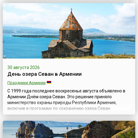
бухты и лагуны. Очень романтично. Однако, есть люди,
которых всегда манило в противоположную сторону – на
север. Красота и сказочный мир сев...
30 августа 2026
День озера Севан в Армении
Праздники Армении
С 1999 года последнее воскресенье августа объявлено в
Армении Днём озера Севан. Это решение приняло
министерство охраны природы Республики Армения,
включив в программу по сохранению озера Севан
мероприятия, направленные на улучшение экологических
условий озера и прилегающих районов. Они проходят под
контролем сотрудников Севанского Национального парка.
В этих мероприятиях, одно из которых — очистк...