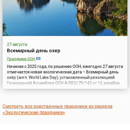
27 августа
Всемирный день озер
Праздники ООН
Начиная с 2025 года, по решению ООН, ежегодно 27 августа
отмечается новая экологическая дата – Всемирный день
озёр (англ. World Lake Day), установленный резолюцией
Генеральной Ассамблеи ООН A/RES/79/142 от 12 декабря
2024 года и посвящённый таким удивительным водным
экосистемам, как озёра, которые играют неоценимую роль
в жизни планеты Земля.По мнению учредителей Дня, эта
международная дата не...
Смотреть все родственные праздники из раздела
«Экологические праздники»