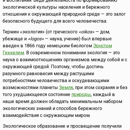
и воспитания. Ведь деятельность по формированию
экологической культуры населения и бережного
отношения к окружающей природной среде — это залог
безопасного будущего для всего человечества.
Термин «экология» (от греческого
«oikos»
— дом,
убежище и
«logos»
— наука, учение) был впервые
введен в 1866 году немецким биологом
Эрнстом
Геккелем
. В современном понимании экология — это
наука о взаимоотношениях организмов между собой и с
окружающей средой. Поэтому, чтобы достичь
разумного равновесия между растущими
потребностями человечества и оскудевающими
возможностями планеты
Земля
, при этом сохраняя и без
того ухудшающееся состояние
природы
, каждый в
наше время должен обладать минимальным набором
экологических знаний и способов бережного
взаимодействия с окружающим миром.
Экологическое образование и просвещение получили