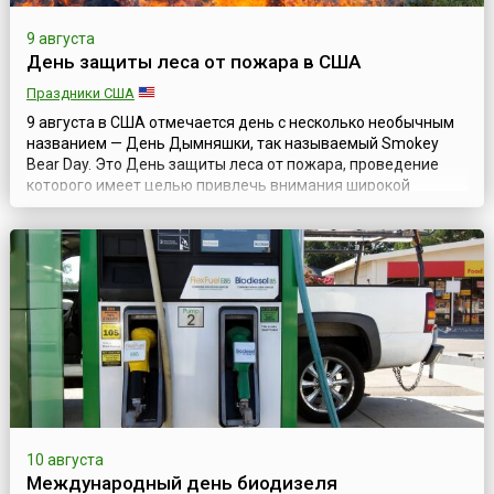
9 августа
День защиты леса от пожара в США
Праздники США
9 августа в США отмечается день с несколько необычным
названием — День Дымняшки, так называемый Smokey
Bear Day. Это День защиты леса от пожара, проведение
которого имеет целью привлечь внимания широкой
общественности к проблемам лесных пожаров и
необходимости их предотвращения.Дымняшка — это
симпатичный медвежонок, предупреждающий об
опасности лесных пожаров, символ Службы лесного
хозяйства С...
10 августа
Международный день биодизеля