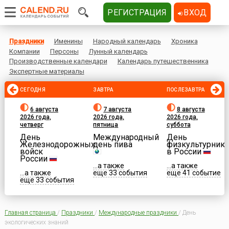
РЕГИСТРАЦИЯ
ВХОД
Праздники
Именины
Народный календарь
Хроника
Компании
Персоны
Лунный календарь
Производственные календари
Календарь путешественника
Экспертные материалы
СЕГОДНЯ
ЗАВТРА
ПОСЛЕЗАВТРА
6 августа
7 августа
8 августа
2026 года,
2026 года,
2026 года,
четверг
пятница
суббота
День
Международный
День
Железнодорожных
день пива
физкультурника
войск
в России
России
...а также
...а также
...а также
еще 33 события
еще 41 событие
еще 33 события
Главная страница
/
Праздники
/
Международные праздники
/
День
экологических знаний