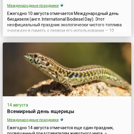
Международные праздники
Ежегодно 10 августа отмечается Международный день
биодизеля (англ. International Biodiesel Day). Этот
неофициальный праздник экологически чистого топлива
учрежден в память о первом его использовании — 10
августа 1893 года был запущен двигатель, работающий на
топливе, основой которого стало арахисовое масло, и с
целью распространения информации о преимуществах
биодизельного топлива.Сам же дизел...
14 августа
Всемирный день ящерицы
Международные праздники
Ежегодно 14 августа отмечается еще один праздник,
посвященный представителям животного мира, –