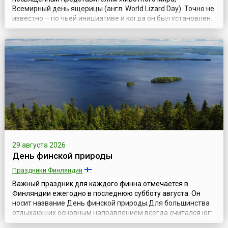
Всемирный день ящерицы (англ. World Lizard Day). Точно не
известно – по чьей инициативе и когда он был установлен.
Но, по одной из версий, авторство Дня приписывается
американскому биологу Джону Хантеру, который в 2004
году придумал этот праздник с целью привлечения
внимания к угрозам, которым подвер...
29 августа 2026
День финской природы
Праздники Финляндии
Важный праздник для каждого финна отмечается в
Финляндии ежегодно в последнюю субботу августа. Он
носит название День финской природы.Для большинства
отдыхающих основным направлением всегда считался юг:
тёплое море, солнце, горячий песок, пальмы, лазурные