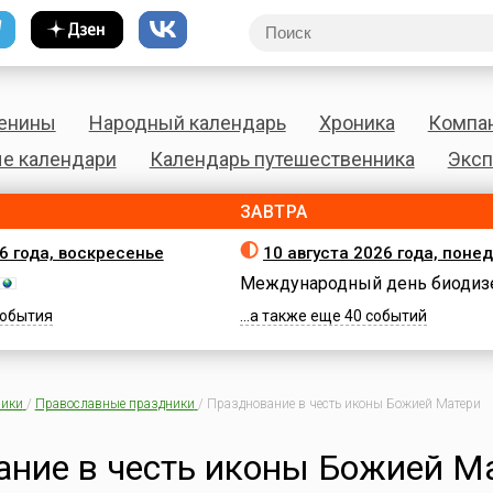
енины
Народный календарь
Хроника
Компа
е календари
Календарь путешественника
Эксп
ЗАВТРА
26 года, воскресенье
10 августа 2026 года, поне
Международный день биодиз
 события
...а также еще 40 событий
ики
/
Православные праздники
/
Празднование в честь иконы Божией Матери
ние в честь иконы Божией М