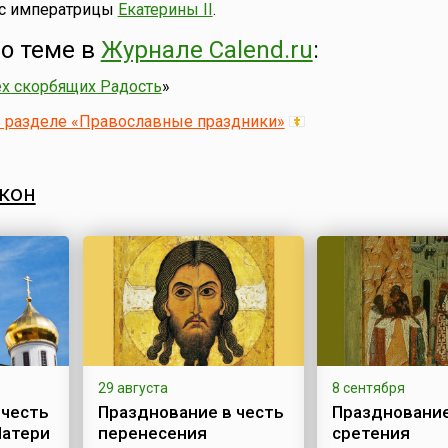
 с императрицы
Екатерины II
.
о теме в
Журнале Calend.ru
:
ех скорбящих Радость
»
в разделе «Православные праздники»
кон
29 августа
8 сентября
 честь
Празднование в честь
Празднование
Матери
перенесения
сретения