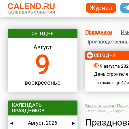
Журнал
Праздники
Им
СЕГОДНЯ
Производственны
Август
9
СЕГОДНЯ
9 августа 20
День строителя
воскресенье
...а также еще 42
КАЛЕНДАРЬ
Главная страница
/
Праздн
ПРАЗДНИКОВ
«Всех скорбящих Радость»
Празднова
Август, 2026
◀
▶