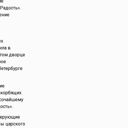
ме
Радость».
ление
ех
ила в
этом дворце
рое
Петербурге
ие
скорбящих
ысочайшему
ость».
 верующие
бы царского