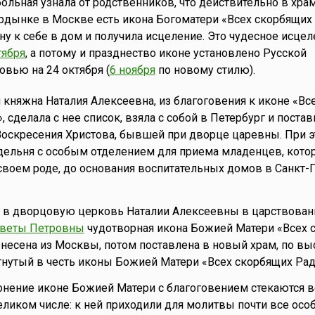
ольная узнала от родственников, что действительно в хра
дынке в Москве есть икона Богоматери «Всех скорбящих 
ну к себе в дом и получила исцеление. Это чудесное исце
тября
, а потому и празднество иконе установлено Русской
вью на 24 октября (
6 ноября
по новому стилю).
я княжна Наталия Алексеевна, из благоговения к иконе «Вс
 сделала с нее список, взяла с собой в Петербург и постав
оскресения Христова, бывшей при дворце царевны. При 
дельня с особым отделением для приема младенцев, кото
своем роде, до основания воспитательных домов в Санкт-
, в дворцовую церковь Наталии Алексеевны в царствован
аветы Петровны
чудотворная икона Божией Матери «Всех 
несена из Москвы, потом поставлена в новый храм, по в
нутый в честь иконы Божией Матери «Всех скорбящих Рад
лонение иконе Божией Матери с благоговением стекаются
великом числе: к ней приходили для молитвы почти все осо