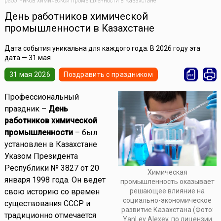
работников химической промышленности в Казахстане
День работников химической
промышленности в Казахстане
Дата события уникальна для каждого года. В 2026 году эта
дата — 31 мая
31 мая 2026
Поздравить с праздником
Профессиональный
праздник –
День
работников химической
промышленности
– был
установлен в Казахстане
Указом Президента
Республики № 3827 от 20
Химическая
января 1998 года. Он ведет
промышленность оказывает
решающее влияние на
свою историю со времен
социально-экономическое
существования СССР и
развитие Казахстана (Фото:
традиционно отмечается
YanLev Alexey, по лицензии