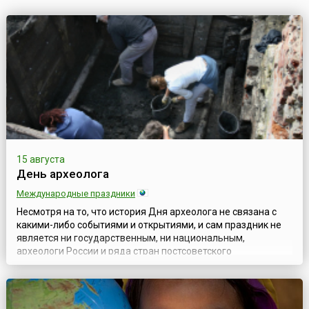
15 августа
День археолога
Международные праздники
Несмотря на то, что история Дня археолога не связана с
какими-либо событиями и открытиями, и сам праздник не
является ни государственным, ни национальным,
археологи России и ряда стран постсоветского
пространства отмечают свой профессиональный праздник
15 августа. Существует несколько версий истории его
возникновения. По одной из них, традиция отмечать 15
августа День археолога сложилась в ССС...