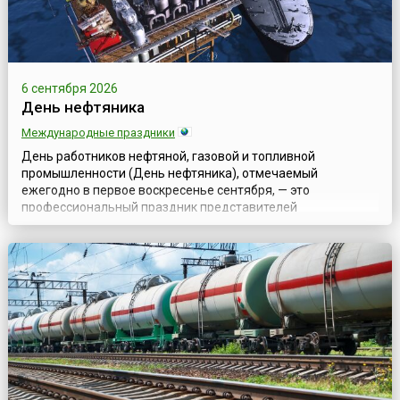
6 сентября 2026
День нефтяника
Международные праздники
День работников нефтяной, газовой и топливной
промышленности (День нефтяника), отмечаемый
ежегодно в первое воскресенье сентября, — это
профессиональный праздник представителей
разнообразных газовых и нефтяных специальностей:
геологов и буровиков, разработчиков и строителей,
транспортников, технологов; всех тех, кто связал свою
судьбу с нефтяной и газовой промышленностью.Свою
историю праздник ...