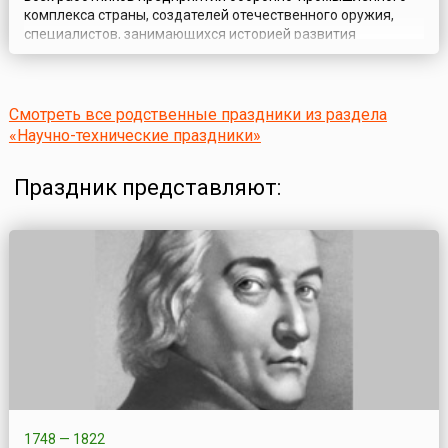
комплекса страны, создателей отечественного оружия,
специалистов, занимающихся историей развития
оружейного дела, сохранением и приумножением славных
традиций русского оружия. Он появился в России в 2010
году, благодаря, пожалуй, самому известному оружейнику
современности — Михаилу Тимофеевичу К...
Смотреть все родственные праздники из раздела
«Научно-технические праздники»
Праздник представляют:
1748 — 1822