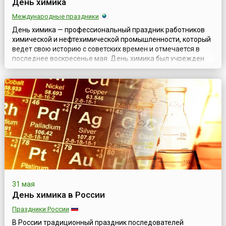
День химика
Международные праздники
День химика — профессиональный праздник работников
химической и нефтехимической промышленности, который
ведет свою историю с советских времен и отмечается в
последнее воскресенье мая. День химика был учрежден
Указом Президиума Верховного Совета СССР от 1 октября
1980 года №3018-Х «О праздничных и памятных днях».
После распада СССР традиция отмечать его в последнее
воскресенье мая сохранилась н...
31 мая
День химика в России
Праздники России
В России традиционный праздник последователей