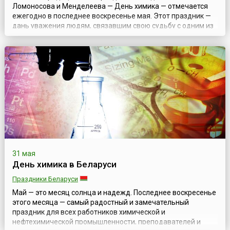
Ломоносова и Менделеева — День химика — отмечается
ежегодно в последнее воскресенье мая. Этот праздник —
дань уважения людям, связавшим свою судьбу с одним из
самых современных, сложных и экономически значимых
секторов экономики. Он ведет свою историю с советских
времен, когда был установлен Указом Президиума
Верховного Совета СССР от 1 октября 198...
31 мая
День химика в Беларуси
Праздники Беларуси
Май — это месяц солнца и надежд. Последнее воскресенье
этого месяца — самый радостный и замечательный
праздник для всех работников химической и
нефтехимической промышленности, преподавателей и