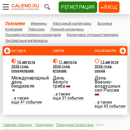
РЕГИСТРАЦИЯ
ВХОД
Праздники
Именины
Народный календарь
Хроника
Компании
Персоны
Лунный календарь
Производственные календари
Календарь путешественника
Экспертные материалы
СЕГОДНЯ
ЗАВТРА
ПОСЛЕЗАВТРА
10 августа
11 августа
12 августа
2026 года,
2026 года,
2026 года,
понедельник
вторник
среда
Международный
День
День
день
белого
Военно-
биодизеля
гриба
воздушных
сил России
...а также
...а также
еще 31 событие
еще 41 событие
...а также
еще 43 события
Главная страница
/
Праздники
/
Праздники Казахстана
/
День