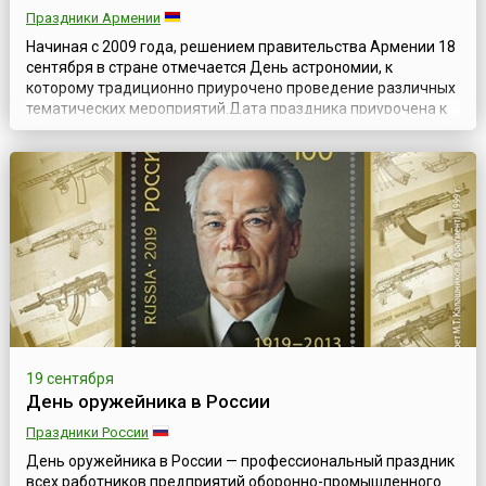
Праздники Армении
Начиная с 2009 года, решением правительства Армении 18
сентября в стране отмечается День астрономии, к
которому традиционно приурочено проведение различных
тематических мероприятий.Дата праздника приурочена к
дню рождения Виктора Амазасповича Амбарцумяна (арм.
Վիկտոր Համազասպի Համբարձումյան, 1908—1996) —
выдающегося армянского ученого, основателя
теоретической астрофизики, Национального Героя ...
19 сентября
День оружейника в России
Праздники России
День оружейника в России — профессиональный праздник
всех работников предприятий оборонно-промышленного