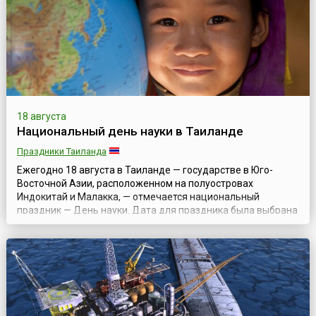
18 августа
Национальный день науки в Таиланде
Праздники Таиланда
Ежегодно 18 августа в Таиланде — государстве в Юго-
Восточной Азии, расположенном на полуостровах
Индокитай и Малакка, — отмечается национальный
праздник — День науки. Дата для праздника была выбрана
не случайно и посвящена годовщине предсказания и
наблюдения королем Монгкутом (Рама IV) солнечного
затмения в 1868 году. Сам правитель в 1982 году был
назван «отцом науки Таиланда», и тогда же было...