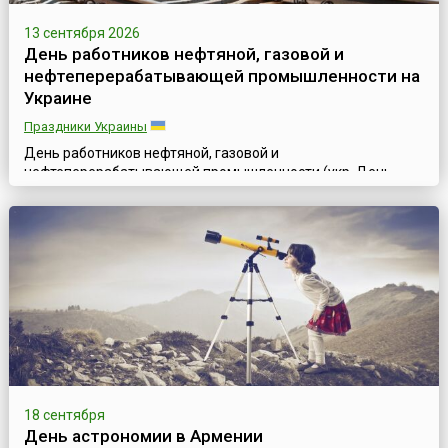
13 сентября 2026
День работников нефтяной, газовой и
нефтеперерабатывающей промышленности на
Украине
Праздники Украины
День работников нефтяной, газовой и
нефтеперерабатывающей промышленности (укр. День
працівників нафтової, газової та нафтопереробної
промисловості) отмечается на Украине ежегодно во второе
воскресенье сентября, согласно Указу Президента №
302/93 от 12 августа 1993 года, в поддержку инициативы
работников нефтяной, газовой, нефтеперерабатывающей
промышленности и
нефтепродуктообеспечения.Промышле...
18 сентября
День астрономии в Армении