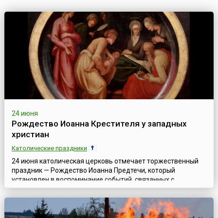
24 июня
Рождество Иоанна Крестителя у западных
христиан
Католические праздники
24 июня католическая церковь отмечает торжественный
праздник — Рождество Иоанна Предтечи, который
установлен в воспоминание событий, связанных с
рождением Иоанна Крестителя, которые описаны в
Евангелии от Луки (Лк.1:24-25, 57-68, 76, 80).По учению
иудаизма, перед приходом Мессии должен явиться его
предшественник — предтеча, которым в соответствии с