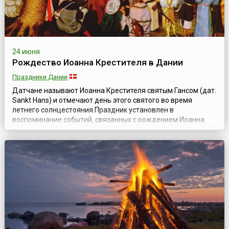
24 июня
Рождество Иоанна Крестителя в Дании
Праздники Дании
Датчане называют Иоанна Крестителя святым Гансом (дат.
Sankt Hans) и отмечают день этого святого во время
летнего солнцестояния.Праздник установлен в
воспоминание событий, связанных с рождением Иоанна
Крестителя, которые описаны в Евангелии от Луки (Лк.1:24-
25, 57-68, 76, 80).По учению иудаизма перед приходом
Мессии должен явиться его предшественник — предтеча,
которым в соответствии с про...