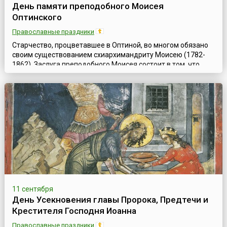
День памяти преподобного Моисея
Оптинского
Православные праздники
Старчество, процветавшее в Оптиной, во многом обязано
своим существованием схиархимандриту Моисею (1782-
1862). Заслуга преподобного Моисея состоит в том, что
именно благодаря ему, его совместной работе со старцами
Львом и Макарием, стало возможным не только внешнее
благоустройство Оптиной Пустыни, но и самый ее духовный
расцвет.Когда преподобный Моисей после основания им
Оптинского скита сдела...
11 сентября
День Усекновения главы Пророка, Предтечи и
Крестителя Господня Иоанна
Православные праздники