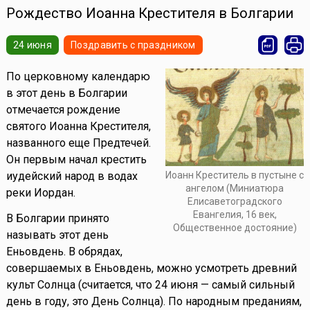
Рождество Иоанна Крестителя в Болгарии
24 июня
Поздравить с праздником
По церковному календарю
в этот день в Болгарии
отмечается рождение
святого Иоанна Крестителя,
названного еще Предтечей.
Он первым начал крестить
Иоанн Креститель в пустыне с
иудейский народ в водах
ангелом (Миниатюра
реки Иордан.
Елисаветоградского
Евангелия, 16 век,
В Болгарии принято
Общественное достояние)
называть этот день
Еньовдень. В обрядах,
совершаемых в Еньовдень, можно усмотреть древний
культ Солнца (считается, что 24 июня — самый сильный
день в году, это День Солнца). По народным преданиям,