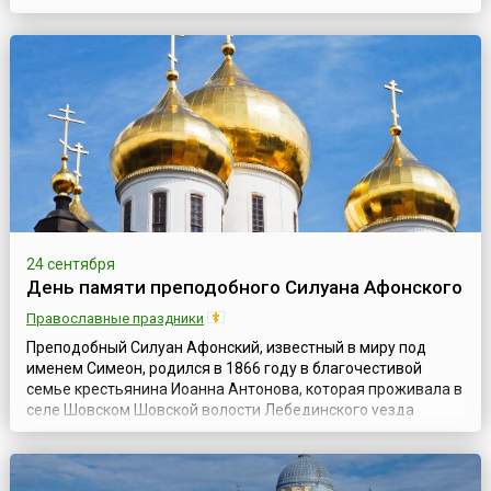
родом из колена Иудина, из дома царя Давида. По
древнему обетованию, из рода Давидова должен был
произойти Мессия. Супруги жили в Назарете Галилейском.
Ежегодно они отдавали две трети своих доходов в
Иерусалимский храм и бедным. По особому Промыслу Б...
24 сентября
День памяти преподобного Силуана Афонского
Православные праздники
Преподобный Силуан Афонский, известный в миру под
именем Симеон, родился в 1866 году в благочестивой
семье крестьянина Иоанна Антонова, которая проживала в
селе Шовском Шовской волости Лебединского уезда
Тамбовской губернии. Родители Симеона были людьми
трудолюбивыми, кроткими и от природы мудрыми, хотя и
неграмотными. Как впоследствии вспоминал старец,