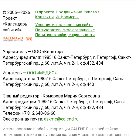
О проекте
Продвижение
Реклама
© 2005—2026
Контакты
Информеры
Проект
«Календарь
Условия использования сайта
событий»
Пользовательское соглашение
Политика конфиденциальности
Учредитель — ООО «Квантор»
Адрес учредителя: 198516 Санкт-Петербург, г. Петергоф, Санкт-
Петербургский пр., д.60, лит.А, ч.п. 2-Н, оф.432, 434
Издатель —
ООО «МЕДИО»
Адрес издателя: 198516 Санкт-Петербург, г. Петергоф, Санкт-
Петербургский пр., д.60, лит.А, ч.п. 2-Н, оф.440
Главный редактор - Комарова Мария Сергеевна
Адрес редакции:
198516
Санкт-Петербург, г. Петергоф
,
Санкт-
Петербургский пр., д.60, лит.А, ч.п. 2-Н, оф.432, 434
Телефон:
+7 812 640-06-60
Электронная почта:
askme@calend.ru
Использование любой информации CALEND.RU на веб-сайтах
возможно только при условии наличия у каждого скопированного