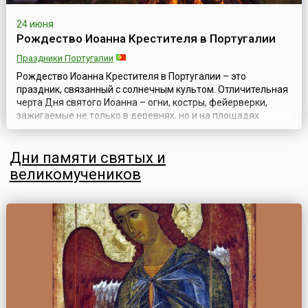
24 июня
Рождество Иоанна Крестителя в Португалии
Праздники Португалии
Рождество Иоанна Крестителя в Португалии – это
праздник, связанный с солнечным культом. Отличительная
черта Дня святого Иоанна – огни, костры, фейерверки,
зажигаемые не только в деревнях, но и на площадях
больших городов. Верующие ходят с факелами и на общие
молебны в ближайшие часовни. Португальцы, как истинные
Дни памяти святых и
католики, верят в очистительную силу Сан-Жоанских
костров. В Португалии просл...
великомучеников