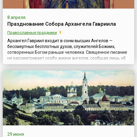
8 апреля
Празднование Собора Архангела Гавриила
Православные праздники
Архангел Гавриил входит в сонм высших Ангелов —
бессмертных бесплотных духов, служителей Божиих,
сотворенных Богом раньше человека. Священное писание
не рассматривает особо жизни ангелов, сообщая лишь об
их явлениях людям; вера Христова, направляющая все
силы человеческого ума и сердца к Богу, также не
углубляется в область ангелологии. Ангелы были
сотворены Богом свободными существами. Часть ...
29 июня