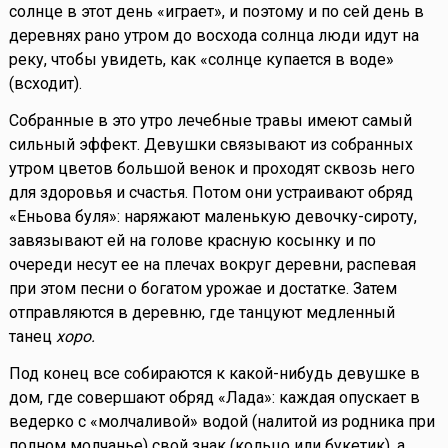
солнце в этот день «играет», и поэтому и по сей день в
деревнях рано утром до восхода солнца люди идут на
реку, чтобы увидеть, как «солнце купается в воде»
(всходит).
Собранные в это утро лечебные травы имеют самый
сильный эффект. Девушки связывают из собранных
утром цветов большой венок и проходят сквозь него
для здоровья и счастья. Потом они устраивают обряд
«Еньова буля»: наряжают маленькую девочку-сироту,
завязывают ей на голове красную косынку и по
очереди несут ее на плечах вокруг деревни, распевая
при этом песни о богатом урожае и достатке. Затем
отправляются в деревню, где танцуют медленный
танец
хоро.
Под конец все собираются к какой-нибудь девушке в
дом, где совершают обряд «Лада»: каждая опускает в
ведерко с «молчаливой» водой (налитой из родника при
полном молчанье) свой знак (кольцо или букетик), а