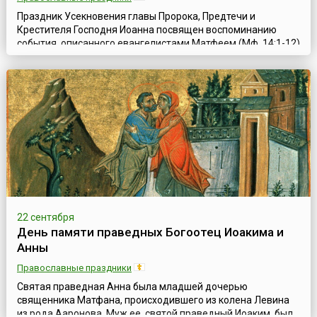
Праздник Усекновения главы Пророка, Предтечи и
Крестителя Господня Иоанна посвящен воспоминанию
события, описанного евангелистами Матфеем (Мф. 14:1-12)
и Марком (Мк. 6:14-29). Святой Иоанн Креститель был
заключен в темницу Иродом Антипой, правителем
Галилеи, потому что открыто обличал Ирода за то, что,
оставив законную жену, дочь аравийского царя Арефы, он
беззаконно сожительствовал с Иродиадо...
22 сентября
День памяти праведных Богоотец Иоакима и
Анны
Православные праздники
Святая праведная Анна была младшей дочерью
священника Матфана, происходившего из колена Левина
из рода Ааронова. Муж ее, святой праведный Иоаким, был