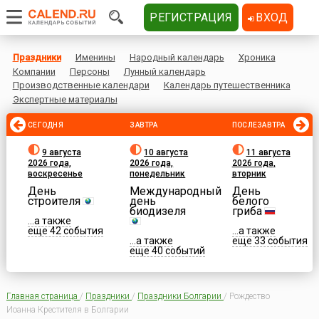
РЕГИСТРАЦИЯ
ВХОД
Праздники
Именины
Народный календарь
Хроника
Компании
Персоны
Лунный календарь
Производственные календари
Календарь путешественника
Экспертные материалы
СЕГОДНЯ
ЗАВТРА
ПОСЛЕЗАВТРА
9 августа
10 августа
11 августа
2026 года,
2026 года,
2026 года,
воскресенье
понедельник
вторник
День
Международный
День
строителя
день
белого
биодизеля
гриба
...а также
еще 42 события
...а также
...а также
еще 33 события
еще 40 событий
Главная страница
/
Праздники
/
Праздники Болгарии
/
Рождество
Иоанна Крестителя в Болгарии