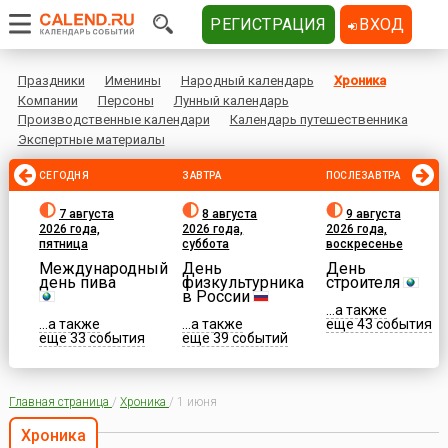
РЕГИСТРАЦИЯ
ВХОД
Праздники
Именины
Народный календарь
Хроника
Компании
Персоны
Лунный календарь
Производственные календари
Календарь путешественника
Экспертные материалы
СЕГОДНЯ
ЗАВТРА
ПОСЛЕЗАВТРА
7 августа
8 августа
9 августа
2026 года,
2026 года,
2026 года,
пятница
суббота
воскресенье
Международный
День
День
день пива
физкультурника
строителя
в России
...а также
...а также
...а также
еще 43 события
еще 33 события
еще 39 событий
Главная страница
/
Хроника
/
1 июня
Хроника