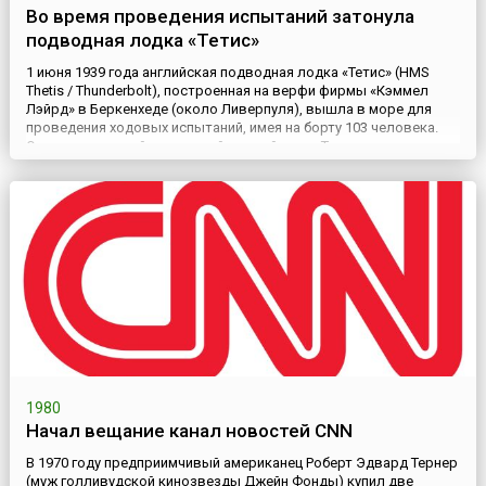
Во время проведения испытаний затонула
подводная лодка «Тетис»
1 июня 1939 года английская подводная лодка «Тетис» (HMS
Thetis / Thunderbolt), построенная на верфи фирмы «Кэммел
Лэйрд» в Беркенхеде (около Ливерпуля), вышла в море для
проведения ходовых испытаний, имея на борту 103 человека.
Она стала второй подводной лодкой типа «Т» — новых
субмарин Королевского военно-морского флота, которые
должны были заменить старые подводные лодки типов O, P и R,
кот...
1980
Начал вещание канал новостей CNN
В 1970 году предприимчивый американец Роберт Эдвард Тернер
(муж голливудской кинозвезды Джейн Фонды) купил две