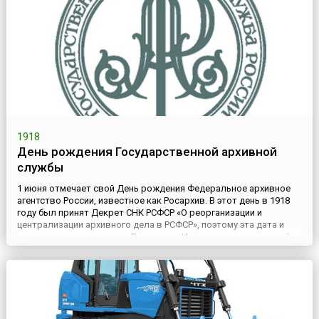
1918
День рождения Государственной архивной
службы
1 июня отмечает свой День рождения Федеральное архивное
агентство России, известное как Росархив. В этот день в 1918
году был принят Декрет СНК РСФСР «О реорганизации и
централизации архивного дела в РСФСР», поэтому эта дата и
считается днем создания Росархива. История появления этой
государственной службы приходится на трудный для России
исторический период, когда в условиях Гражданской войны...