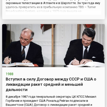
скромные телестанции в Атланте и в Шарлотте. За три года ему
удалось превратить их в прибыльную компанию TBS – Turner
Broadcasting System, которая к 1975 году вышла на
общенациональное вещание. В конце 1970-х годов Тернер решил
создать круглосуточный кабельный телеканал новостей. Мног...
1988
Вступил в силу Договор между СССР и США о
ликвидации ракет средней и меньшей
дальности
8 декабря 1987 года генеральный секретарь ЦК КПСС Михаил
Горбачев и президент США Рональд Рейган подписали в
Вашингтоне (США) Договор о ликвидации ракет средней и