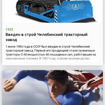
1933
Введен в строй Челябинский тракторный
завод
1 июня 1933 года в СССР был введен в строй Челябинский
тракторный завод. Первой его продукцией стали гусеничные
тракторы С-60 мощностью 60 лошадиных сил, работавшие на
легроиновом топливе. В 1937 году, освоив производство
тракторных дизелей, завод перешел на выпуск более
экономичных дизельных тракторов С-65. В период Второй
мировой войны на территории Челябинского тракторного
завода возник Тан...