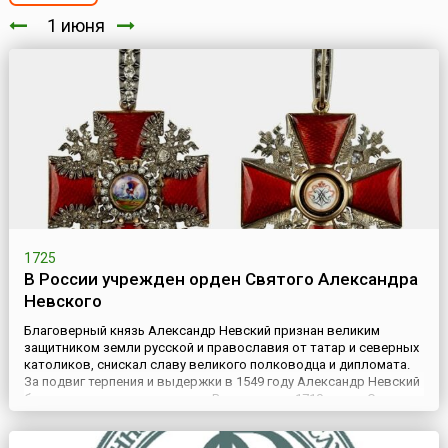
1 июня
1725
В России учрежден орден Святого Александра
Невского
Благоверный князь Александр Невский признан великим
защитником земли русской и православия от татар и северных
католиков, снискал славу великого полководца и дипломата.
За подвиг терпения и выдержки в 1549 году Александр Невский
был причислен к лику святых. В его честь в 1710 году в Санкт-
Петербурге основана Александро-Невская лавра, куда в 1724
году Петр I повелел перевезти останки князя.(21 ...