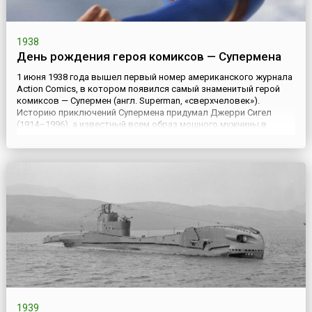
1938
День рождения героя комиксов — Супермена
1 июня 1938 года вышел первый номер американского журнала
Action Comics, в котором появился самый знаменитый герой
комиксов — Супермен (англ. Superman, «сверхчеловек»).
Историю приключений Супермена придумал Джерри Сигел
(1914–1996), а известный всем образ мощного мужчины в
облегающем синем костюме с красной буквой S на груди
нарисовал художник Джо Шустер. Сюжет комикса возник на
основе би...
1939