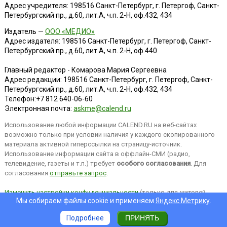
Адрес учредителя: 198516 Санкт-Петербург, г. Петергоф, Санкт-
Петербургский пр., д.60, лит.А, ч.п. 2-Н, оф.432, 434
Издатель —
ООО «МЕДИО»
Адрес издателя: 198516 Санкт-Петербург, г. Петергоф, Санкт-
Петербургский пр., д.60, лит.А, ч.п. 2-Н, оф.440
Главный редактор - Комарова Мария Сергеевна
Адрес редакции:
198516
Санкт-Петербург, г. Петергоф
,
Санкт-
Петербургский пр., д.60, лит.А, ч.п. 2-Н, оф.432, 434
Телефон:
+7 812 640-06-60
Электронная почта:
askme@calend.ru
Использование любой информации CALEND.RU на веб-сайтах
возможно только при условии наличия у каждого скопированного
материала активной гиперссылки на страницу-источник.
Использование информации сайта в оффлайн-СМИ (радио,
телевидение, газеты и т.п.) требует
особого согласования
. Для
согласования
отправьте запрос
.
Изменить настройки конфиденциальности
(только для жителей
Мы собираем файлы cookie и применяем
Яндекс.Метрику
.
EEA).
Подробнее
ПРИНЯТЬ