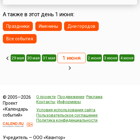
меньшей дальности (ДРСМД, РСМД) (англ. Intermediate-Range
Nuclear Forces Treaty, IRNFT) – первое соглашение,
предусматривавшее абсолютное сокращение вооружений.
А также в этот день 1 июня:
Уничтожению подлежали 2611 ракет.Договор вступил в силу 1
июня 1988 года...
Праздники
Именины
Дни городов
Все события
1 июня
29 мая
30 мая
31 мая
2 июня
3 июня
4 июня
О проекте
Продвижение
Реклама
© 2005—2026
Контакты
Информеры
Проект
«Календарь
Условия использования сайта
событий»
Пользовательское соглашение
Политика конфиденциальности
Учредитель — ООО «Квантор»