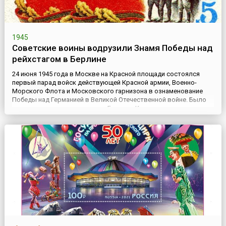
1945
Советские воины водрузили Знамя Победы над
рейхстагом в Берлине
24 июня 1945 года в Москве на Красной площади состоялся
первый парад войск действующей Красной армии, Военно-
Морского Флота и Московского гарнизона в ознаменование
Победы над Германией в Великой Отечественной войне. Было
принято решение привезти из Берлина Красное знамя, которое
было водружено над Рейхстагом 30 апреля 1945 года
разведчиками 150-й стрелковой дивизии Егоровым и Кантария.
Пробито...