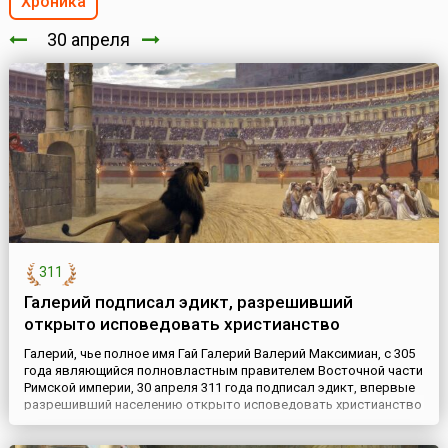
Хроника
30 апреля
311
Галерий подписал эдикт, разрешивший
открыто исповедовать христианство
Галерий, чье полное имя Гай Галерий Валерий Максимиан, с 305
года являющийся полновластным правителем Восточной части
Римской империи, 30 апреля 311 года подписал эдикт, впервые
разрешивший населению открыто исповедовать христианство
и способствовать распространению этого вероучения. Кстати,
Галерий долгое время являлся одним из самых убежденных и