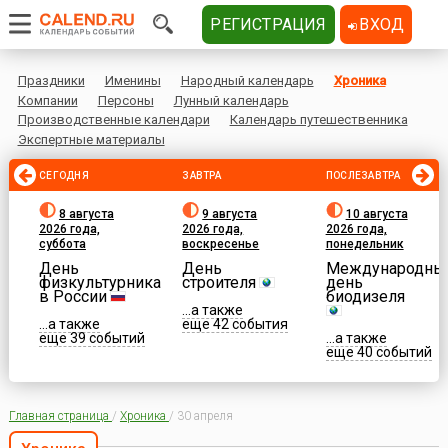
РЕГИСТРАЦИЯ
ВХОД
Праздники
Именины
Народный календарь
Хроника
Компании
Персоны
Лунный календарь
Производственные календари
Календарь путешественника
Экспертные материалы
СЕГОДНЯ
ЗАВТРА
ПОСЛЕЗАВТРА
8 августа
9 августа
10 августа
2026 года,
2026 года,
2026 года,
суббота
воскресенье
понедельник
День
День
Международны
физкультурника
строителя
день
в России
биодизеля
...а также
...а также
еще 42 события
еще 39 событий
...а также
еще 40 событий
Главная страница
/
Хроника
/
30 апреля