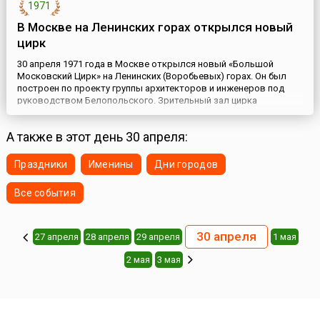
1971
В Москве на Ленинских горах открылся новый
цирк
30 апреля 1971 года в Москве открылся новый «Большой
Московский Цирк» на Ленинских (Воробьевых) горах. Он был
построен по проекту группы архитекторов и инженеров под
руководством Белопольского. Зрительный зал цирка
представляет собой амфитеатр высотой 36 метров. Он состоит
из 23 рядов (3400 мест). В огромном машинном зале на глубине
А также в этот день 30 апреля:
18 метров располагаются пять сменных манежей. Большой
Московс...
Праздники
Именины
Дни городов
Все события
30 апреля
27 апреля
28 апреля
29 апреля
1 мая
2 мая
3 мая