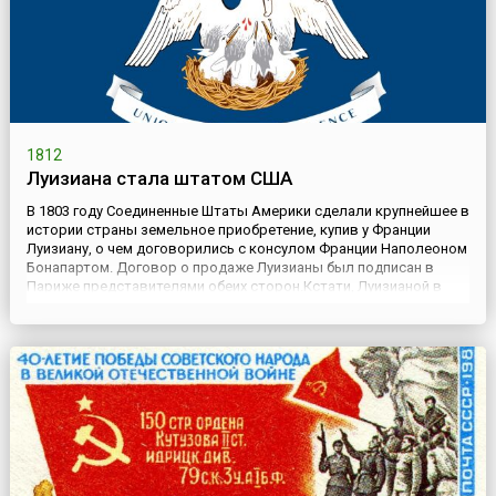
1812
Луизиана стала штатом США
В 1803 году Соединенные Штаты Америки сделали крупнейшее в
истории страны земельное приобретение, купив у Франции
Луизиану, о чем договорились с консулом Франции Наполеоном
Бонапартом. Договор о продаже Луизианы был подписан в
Париже представителями обеих сторон.Кстати, Луизианой в
прошлом называлась обширная территория около побережья
Мексиканского залива в Северной Америке, находящаяся под
к...