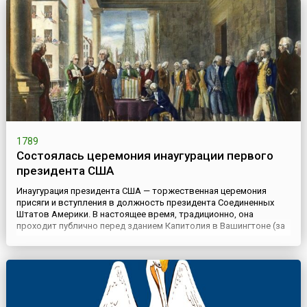
последовательных противников христианства в ри...
1789
Состоялась церемония инаугурации первого
президента США
Инаугурация президента США — торжественная церемония
присяги и вступления в должность президента Соединенных
Штатов Америки. В настоящее время, традиционно, она
проходит публично перед зданием Капитолия в Вашингтоне (за
исключением случаев, когда президент вступает в должность с
поста вице-президента) при большом стечении народа и
сопровождается программной речью президента.Церемония
инаугурац...