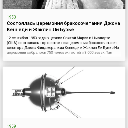
1953
Состоялась церемония бракосочетания Джона
Кеннеди и Жаклин Ли Бувье
12 сентября 1953 года в церкви Святой Марии в Ньюпорте
(США) состоялась торжественная церемония бракосочетания
сенатора Джона Фицджеральда Кеннеди и Жаклин Ли Бувье.На
церемонии собралось 750 человек гостей и 3 000 зевак. Там
присутствовал весь политический и экономический бомонд
Америки, а журналисты окрестили это мероприятие «свадьбой
года» и «самым значительным событием года». Познакоми...
1959