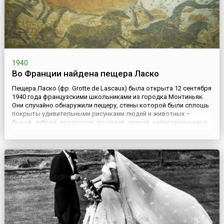
1940
Во Франции найдена пещера Ласко
Пещера Ласко (фр. Grotte de Lascaux) была открыта 12 сентября
1940 года французскими школьниками из городка Монтиньяк.
Они случайно обнаружили пещеру, стены которой были сплошь
покрыты удивительными рисунками людей и животных –
быков, зубров, носорогов, лошадей, оленей, нарисованными в
натуральную величину охрой, сажей и мергелем и обведенными
темными контурами. Сама пещера относительно небольшого...