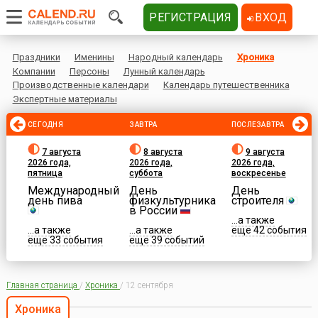
РЕГИСТРАЦИЯ
ВХОД
Праздники
Именины
Народный календарь
Хроника
Компании
Персоны
Лунный календарь
Производственные календари
Календарь путешественника
Экспертные материалы
СЕГОДНЯ
ЗАВТРА
ПОСЛЕЗАВТРА
7 августа
8 августа
9 августа
2026 года,
2026 года,
2026 года,
пятница
суббота
воскресенье
Международный
День
День
день пива
физкультурника
строителя
в России
...а также
...а также
...а также
еще 42 события
еще 33 события
еще 39 событий
Главная страница
/
Хроника
/
12 сентября
Хроника