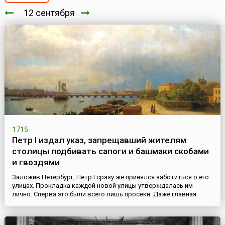
12 сентября
1715
Петр I издал указ, запрещавший жителям
столицы подбивать сапоги и башмаки скобами
и гвоздями
Заложив Петербург, Петр I сразу же принялся заботиться о его
улицах. Прокладка каждой новой улицы утверждалась им
лично. Сперва это были всего лишь просеки. Даже главная
улица – Невская перспектива – была только просекой от
Адмиралтейства к Новгородской дороге. Никакой мостовой на
ней не было: по краям для отвода воды были прорыты две