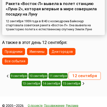
Ракета «Восток-Л» вывела в полет станцию
«Луна-2», которая впервые в мире совершила
посадку на Луну
12 сентября 1959 года в 8:40 с космодрома Байконур
стартовала советская ракета «Восток-Л». Она вывела на
траекторию полета к естественному спутнику Земли Луне
автоматическую межпланетную станцию (АМС) «Луна-2»,
которая на следующий день впервые в мире достигла
поверхности Луны и совершила жесткую посадку на ее
А также в этот день 12 сентября:
поверхности, то есть на огромной скорости воткнулась в
поверхность спутника Земли. В...
Праздники
Именины
Дни городов
Все события
12 сентября
9 сентября
10 сентября
11 сентября
13 сентября
14 сентября
15 сентября
О проекте
Продвижение
Реклама
© 2005—2026