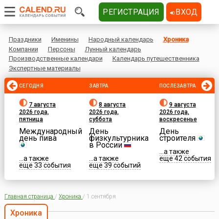
РЕГИСТРАЦИЯ
ВХОД
Праздники
Именины
Народный календарь
Хроника
Компании
Персоны
Лунный календарь
Производственные календари
Календарь путешественника
Экспертные материалы
СЕГОДНЯ
ЗАВТРА
ПОСЛЕЗАВТРА
7 августа
8 августа
9 августа
2026 года,
2026 года,
2026 года,
пятница
суббота
воскресенье
Международный
День
День
день пива
физкультурника
строителя
в России
...а также
...а также
...а также
еще 42 события
еще 33 события
еще 39 событий
Главная страница
/
Хроника
/
1 сентября
Хроника