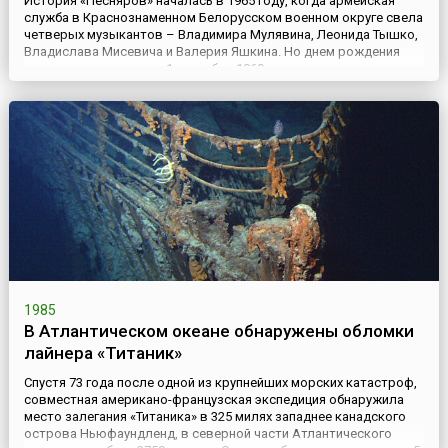
История «Песняров» началась в 1965 году, когда армейская
служба в Краснознаменном Белорусском военном округе свела
четверых музыкантов – Владимира Мулявина, Леонида Тышко,
Владислава Мисевича и Валерия Яшкина. Но днем рождения
коллектива считается 1 сентября 1969 года, когда решением
художественного совета минской филармонии группа «Лявоны»
(первоначальное название коллектива) получила право н...
1985
В Атлантическом океане обнаружены обломки
лайнера «Титаник»
Спустя 73 года после одной из крупнейших морских катастроф,
совместная американо-французская экспедиция обнаружила
место залегания «Титаника» в 325 милях западнее канадского
острова Ньюфаундленд, в северной части Атлантического