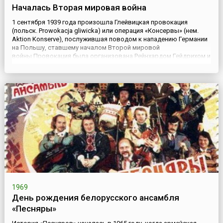
Началась Вторая мировая война
1 сентября 1939 года произошла Глейвицкая провокация
(польск. Prowokacja gliwicka) или операция «Консервы» (нем.
Aktion Konserve), послужившая поводом к нападению Германии
на Польшу, ставшему началом Второй мировой
войны.Провокация была организована Рейнхардом Гейдрихом и
его подчинённым – начальником диверсионной группы
штурмбанфюрером СС Альфредом Науйоксом по указанию
Адольфа Гитлера.Ид...
1969
День рождения белорусского ансамбля
«Песняры»