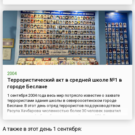
океана на глубине 3750 метров. С тех пор было поднято около 5
тысяч артефактов, обнаруженных среди обломков «Титаника».
У останков корабля побывало множество подводных лодо...
2004
Террористический акт в средней школе №1 в
городе Беслане
1 сентября 2004 года весь мир потрясло известие о захвате
террористами здания школы в североосетинском городе
Беслане. В этот день отряд террористов под руководством
Расула Хачбарова численностью более 30 человек захватил
здание средней общеобразовательной школы №1. Во время
праздничной линейки во дворе школы вооруженные люди,
открыв стрельбу поверх голов собравшихся, стали сгонять
А также в этот день 1 сентября:
всех присут...