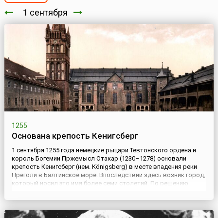
1 сентября
1255
Основана крепость Кенигсберг
1 сентября 1255 года немецкие рыцари Тевтонского ордена и
король Богемии Пржемысл Отакар (1230–1278) основали
крепость Кенигсберг (нем. Königsberg) в месте впадения реки
Преголи в Балтийское море. Впоследствии здесь возник город,
который носил это имя более семи столетий. По решению
Потсдамской конференции, проходившей летом 1945 года,
Кенигсберг с прилегающей к нему территорией (около 1/3 быв...