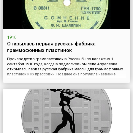
1910
Открылась первая русская фабрика
граммофонных пластинок
Производство грампластинок в России было налажено 1
сентября 1910 года, когда в подмосковном селе Апрелевка
открылась первая русская фабрика массы для граммофонных
пластинок и их прессовки. Позднее она получила название
Апрелевский завод грампластинок. Завод построили два
немецких предпринимателя (финансист и специалист по
звукозаписи). В первый год было выпущено 400 тысяч
граммофонных дисков ...