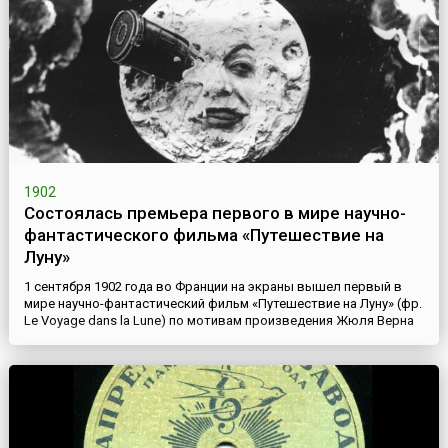
1902
Состоялась премьера первого в мире научно-
фантастического фильма «Путешествие на
Луну»
1 сентября 1902 года во Франции на экраны вышел первый в
мире научно-фантастический фильм «Путешествие на Луну» (фр.
Le Voyage dans la Lune) по мотивам произведения Жюля Верна
режиссера Жоржа Мельеса. Этот фильм длительностью 21
минуту стал одним из самых знаменитых работ режиссера. На
страницах энциклопедий, посвященных истории кинематографа,
всегда можно увидеть имя Жоржа Мельеса (фр. George...