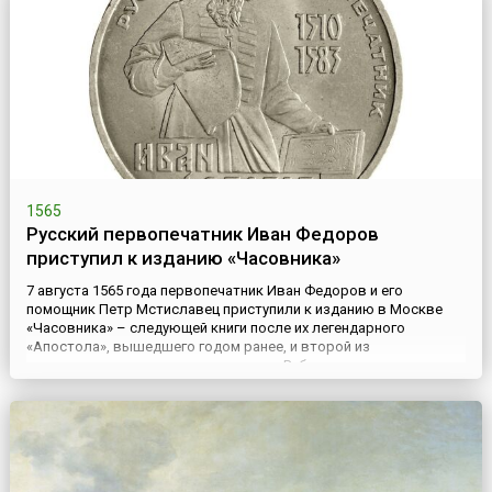
сюда из Благовещенского собора московского Кремля ...
1565
Русский первопечатник Иван Федоров
приступил к изданию «Часовника»
7 августа 1565 года первопечатник Иван Федоров и его
помощник Петр Мстиславец приступили к изданию в Москве
«Часовника» – следующей книги после их легендарного
«Апостола», вышедшего годом ранее, и второй из
датированных русских печатных книг.Работу завершили в конце
сентября. «Часовник», сборник повседневных молитв,
использовавшийся также при обучении грамоте, разошелся
быстро, после чего посл...