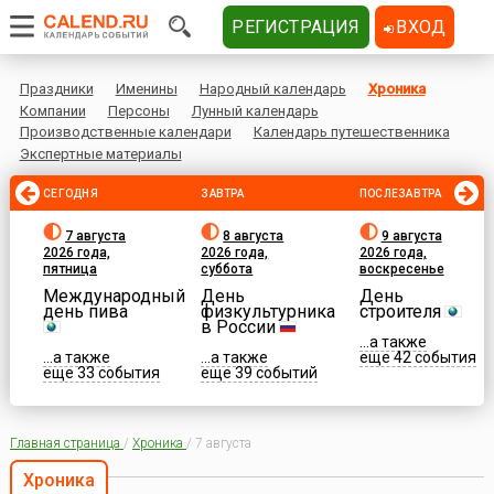
РЕГИСТРАЦИЯ
ВХОД
Праздники
Именины
Народный календарь
Хроника
Компании
Персоны
Лунный календарь
Производственные календари
Календарь путешественника
Экспертные материалы
СЕГОДНЯ
ЗАВТРА
ПОСЛЕЗАВТРА
7 августа
8 августа
9 августа
2026 года,
2026 года,
2026 года,
пятница
суббота
воскресенье
Международный
День
День
день пива
физкультурника
строителя
в России
...а также
...а также
...а также
еще 42 события
еще 33 события
еще 39 событий
Главная страница
/
Хроника
/
7 августа
Хроника