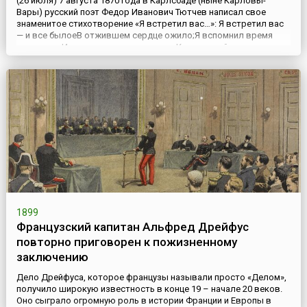
(26 июля) 7 августа 1870 года в Карлсбаде (ныне Карловы-
Вары) русский поэт Федор Иванович Тютчев написал свое
знаменитое стихотворение «Я встретил вас…»: Я встретил вас
— и все былоеВ отжившем сердце ожило;Я вспомнил время
золотое —И сердцу стало так тепло…Как поздней осени
пороюБывают дни, бывает час,Когда повеет вдруг весноюИ
что-то встрепенется в нас, —Так, весь обвеян д...
1899
Французский капитан Альфред Дрейфус
повторно приговорен к пожизненному
заключению
Дело Дрейфуса, которое французы называли просто «Делом»,
получило широкую известность в конце 19 – начале 20 веков.
Оно сыграло огромную роль в истории Франции и Европы в