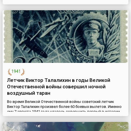
этот период, вызвав в обществе социальный конфликт (1896-
1906).В 1894 году капитан французской армии еврей Альфред
Дрейфус был обвинен в шпионаже в пользу Германии и осужден
на пожизненную каторгу. 5 января 1895 года после су...
1941
Летчик Виктор Талалихин в годы Великой
Отечественной войны совершил ночной
воздушный таран
Во время Великой Отечественной войны советский летчик
Виктор Талалихин произвел более 60 боевых вылетов. Именно
ему 7 августа 1941 года удалось совершить первый в истории
авиации ночной таран вражеского самолета. Во время ночного
воздушного боя около Москвы на своем И-16 он произвёл
таран немецкого бомбардировщика Не-111. Сбив вражеский