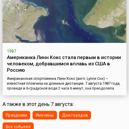
самолет сам раненный летчик в последнюю минуту смог
выбра...
1987
Американка Линн Кокс стала первым в истории
человеком, добравшимся вплавь из США в
Россию
Американская спортсменка Линн Кокс (англ. Lynne Cox) –
известная пловчиха на длинные дистанции. 7 августа 1987 года,
проведя в 6-градусной воде 2 часа 6 минут, она преодолела
4160 метров Берингова пролива от американского острова
Малый Диомид в штате Аляска до советского острова
Большой Диомид. «Мне хотелось открыть границы, чтобы мы
А также в этот день 7 августа:
могли стать друзьями. Было сложно, потому что никто не
верил...
Праздники
Именины
Дни городов
Все события