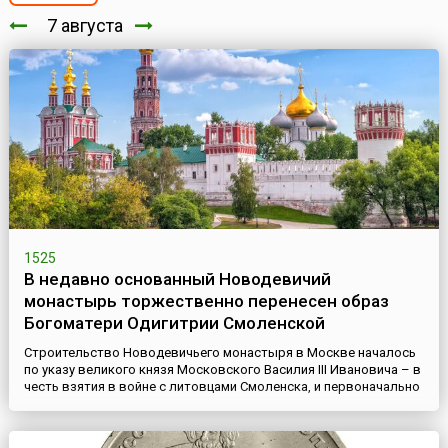
7 августа
1525
В недавно основанный Новодевичий
монастырь торжественно перенесен образ
Богоматери Одигитрии Смоленской
Строительство Новодевичьего монастыря в Москве началось
по указу великого князя Московского Василия III Ивановича – в
честь взятия в войне с литовцами Смоленска, и первоначально
он назывался «Богородице-Смоленский». Монастырь
представлял собой крепость, обнесенную мощной крепостной
стеной с 12 башнями.Год спустя, (28 июля) 7 августа 1525 года,