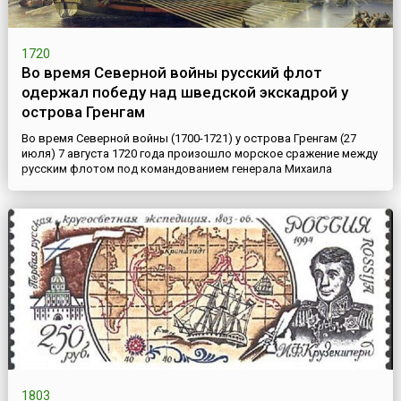
1720
Во время Северной войны русский флот
одержал победу над шведской экскадрой у
острова Гренгам
Во время Северной войны (1700-1721) у острова Гренгам (27
июля) 7 августа 1720 года произошло морское сражение между
русским флотом под командованием генерала Михаила
Голицына и шведской эскадрой под командованием вице-
адмирала Шеблата. Приблизившись к Гренгаму (один из
Аландских островов), недостаточно вооруженные галеры
Голицына подверглись сильному артиллерийскому обстрелу
шведской эскадры ...
1803