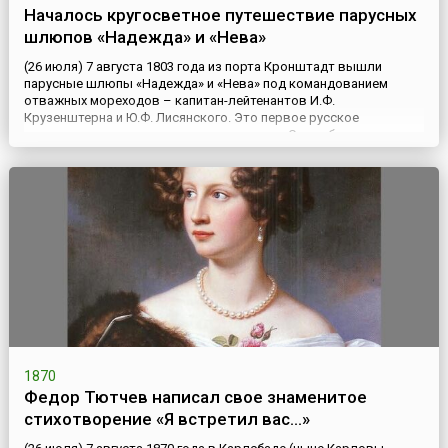
Началось кругосветное путешествие парусных
шлюпов «Надежда» и «Нева»
(26 июля) 7 августа 1803 года из порта Кронштадт вышли
парусные шлюпы «Надежда» и «Нева» под командованием
отважных мореходов – капитан-лейтенантов И.Ф.
Крузенштерна и Ю.Ф. Лисянского. Это первое русское
кругосветное плаванье длилось три года. Суда обогнули мыс
Горн, прошли Тихий океан, побывали на множестве островов, в
Японии, Китае, на Аляске, Камчатке и Сахалине. Этим
путешествием в 1803 го...
1870
Федор Тютчев написал свое знаменитое
стихотворение «Я встретил вас…»