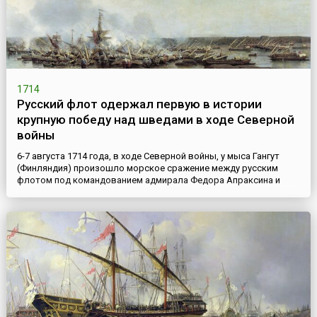
1714
Русский флот одержал первую в истории
крупную победу над шведами в ходе Северной
войны
6-7 августа 1714 года, в ходе Северной войны, у мыса Гангут
(Финляндия) произошло морское сражение между русским
флотом под командованием адмирала Федора Апраксина и
шведским флотом вице-адмирала Ватранга. В мае 1714 года
русские галеры отправились к Аландским островам. Однако у
Гангута путь им преградил шведский флот. Шведы серьезно
превосходили русских в силах, особенно в артиллерии,
поэтому...