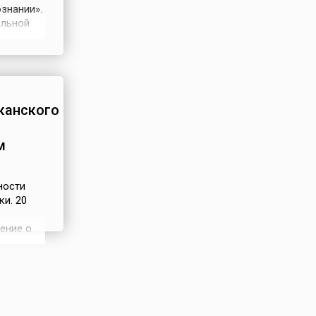
знании».
ельной
ика
илетий
сии
канского
м
ности
и. 20
ение о
ек»
авление