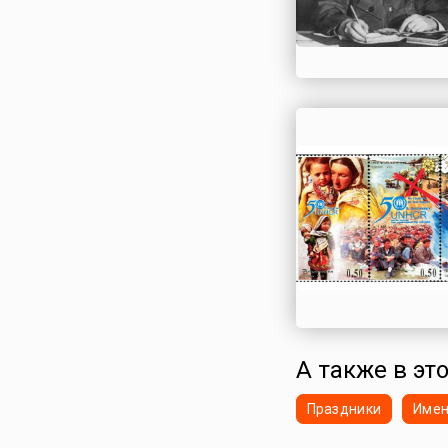
А также в эт
Праздники
Име