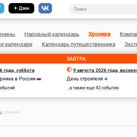
енины
Народный календарь
Хроника
Компа
е календари
Календарь путешественника
Эксп
ЗАВТРА
6 года, суббота
9 августа 2026 года, воскр
рника в России
День строителя
 событий
...а также еще 42 события
а
/
20 июня