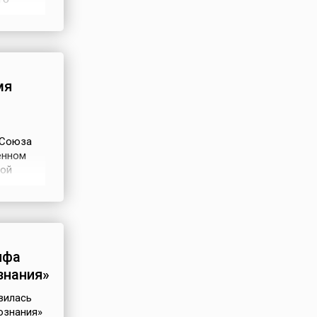
ы 4
ов-
мя
 Союза
енном
ной
а же он
ем
 Победы,
ифа
знания»
вилась
ознания»