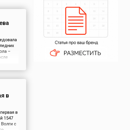
ева
ледовала
следних
ола –
осле
а
ском
равление
я в
первая в
й 1547
 Волги с
го