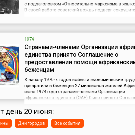
с подзаголовком «Относительно марксизма в языко
В своей работе советский вождь подверг сокрушит
критике «новое учение о языке» покойного академ
Николая Марра, которое на протяжении двух десят
господствовало в СССР, и поставил точку в дискус
относительно «марр...
1974
Странами-членами Организации афри
единства принято Соглашение о
предоставлении помощи африкански
беженцам
К началу 1970-х годов войны и экономические труд
превратили в беженцев 27 миллионов жителей Африк
июня 1974 года странами-членами Организации
африканского единства (ОАЕ) было принято Соглаш
предоставлении помощи беженцам из «горячих точ
континента.Генеральная Ассамблея Организации
от день 20 июня:
Объединенных Наций еще в 1950 году учредила Упр
верховного комиссара (УВКБ) ООН по д...
нины
Дни городов
Все события