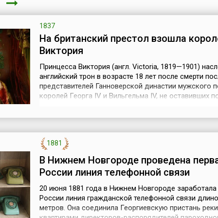
я
1837
На британский престол взошла корол
Виктория
Принцесса Виктория (англ. Victoria, 1819—1901) нас
английский трон в возрасте 18 лет после смерти по
представителей Ганноверской династии мужского п
королей Георга IV и Вильгельма IV, не оставивших п
себя наследников. 20 июня 1837 года она взошла н
престол, а ее коронация состоялась в Вестминстер
аббатстве 28 июня 1838 года. Устройство дома и уп
двором Викт...
1881
В Нижнем Новгороде проведена перва
России линия телефонной связи
20 июня 1881 года в Нижнем Новгороде заработала 
России линия гражданской телефонной связи длино
метров. Она соединила Георгиевскую пристань реки
квартирами директоров-распорядителей пароходно