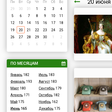
20 июн
Пн
Вт
Ср
Чт
Пт
Сб
Вс
29
30
31
1
2
3
4
5
6
7
8
9
10
11
12
13
14
15
16
17
18
19
20
21
22
23
24
25
26
27
28
29
30
1
2
3
4
5
6
7
8
9
ПО МЕСЯЦАМ
Январь
182
Июль
183
Февраль
193
Август
183
Март
180
Сентябрь
179
Апрель
171
Октябрь
182
Май
175
Ноябрь
162
Июнь
165
Декабрь
175