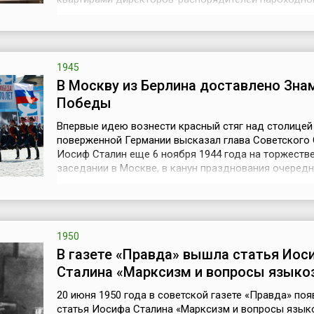
общества «Дружина». На пристани были установлен
аппарата системы «Сименс» и 2 таких же у директор
распорядителей. В 1885 году в Нижнем Новгороде
оборудовали и первую горо...
1945
В Москву из Берлина доставлено Зна
Победы
Впервые идею вознести красный стяг над столицей
поверженной Германии высказал глава Советского
Иосиф Сталин еще 6 ноября 1944 года на торжеств
заседании в Москве, в канун празднования очеред
годовщины Октябрьской революции 1917 года. Тогд
принял решение, что при штурме Берлина над здани
германского рейхстага нужно будет поднять Знамя
которое будет символизировать око...
1950
В газете «Правда» вышла статья Иос
Сталина «Марксизм и вопросы языко
20 июня 1950 года в советской газете «Правда» поя
статья Иосифа Сталина «Марксизм и вопросы язык