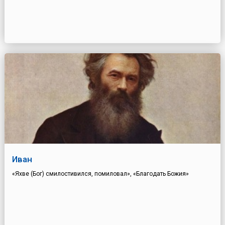
Иван
«Яхве (Бог) смилостивился, помиловал», «Благодать Божия»