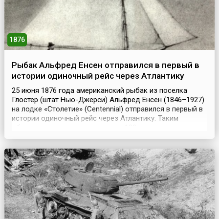
1876
Рыбак Альфред Енсен отправился в первый в
истории одиночный рейс через Атлантику
25 июня 1876 года американский рыбак из поселка
Глостер (штат Нью-Джерси) Альфред Енсен (1846–1927)
на лодке «Столетие» (Centennial) отправился в первый в
истории одиночный рейс через Атлантику. Таким
образом он хотел ознаменовать 100-летнюю годовщину
провозглашения независимости Соединенных Штатов
Америки.К своему путешествию опытный рыбак
готовился полгода и даже построил немного
усовершенст...