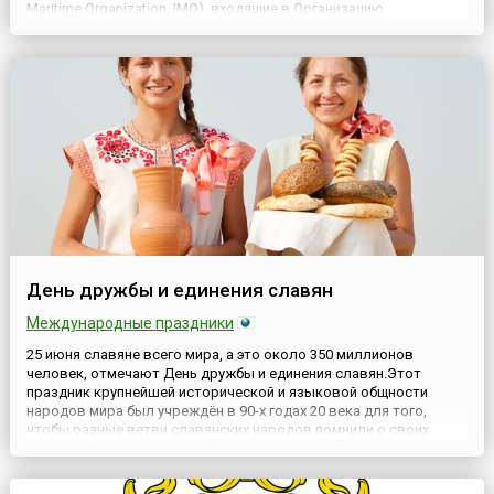
Maritime Organization, IMO), входящие в Организацию
Объединенных Наций (ООН), подписали на конференции в
Маниле резолюцию № 19, послужившую основанием
учреждения эт...
День дружбы и единения славян
Международные праздники
25 июня славяне всего мира, а это около 350 миллионов
человек, отмечают День дружбы и единения славян.Этот
праздник крупнейшей исторической и языковой общности
народов мира был учреждён в 90-х годах 20 века для того,
чтобы разные ветви славянских народов помнили о своих
исторических корнях, стремились сохранить свою культуру и
многовековую связь друг с другом. Он появился как следствие
распада...