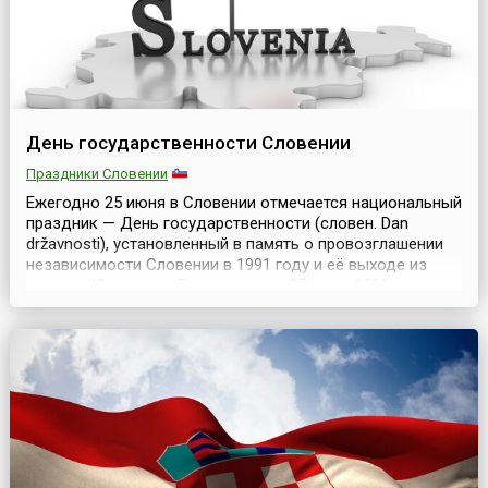
День государственности Словении
Праздники Словении
Ежегодно 25 июня в Словении отмечается национальный
праздник — День государственности (словен. Dan
državnosti), установленный в память о провозглашении
независимости Словении в 1991 году и её выходе из
состава Югославии.В этот день — 25 июня 1991 года —
словенский парламент объявил о независимости
Словении и ее выходе из Югославии, в состав которой
входила с 1918 года. Югославия не признала не...