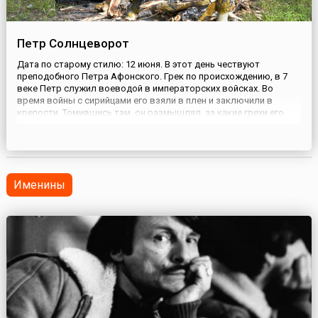
Петр Солнцеворот
Дата по старому стилю: 12 июня. В этот день чествуют
преподобного Петра Афонского. Грек по происхождению, в 7
веке Петр служил воеводой в императорских войсках. Во
время войны с сирийцами его взяли в плен и заключили в
крепости. Томившись там, он размышлял, за какие грехи его
наказал Бог. Петр вспомнил, что однажды имел намерение уйти
в монастырь, но так и не исполнил его. Поняв это, он стал
соблю...
Именины