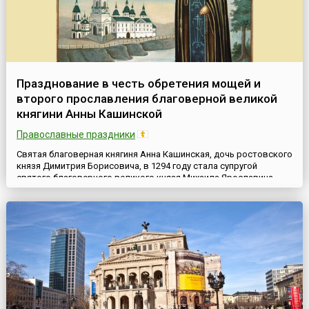
Празднование в честь обретения мощей и
второго прославления благоверной великой
княгини Анны Кашинской
Православные праздники
Святая благоверная княгиня Анна Кашинская, дочь ростовского
князя Димитрия Борисовича, в 1294 году стала супругой
святого благоверного великого князя Михаила Ярославича
Тверского. После страдальческой кончины мужа Анна
удалилась в Тверской Софийский монастырь и приняла постриг
с именем Евфросиния. По просьбе своего сына кашинского
князя Василия Михайловича она перешла на жительство в
Кашинский...