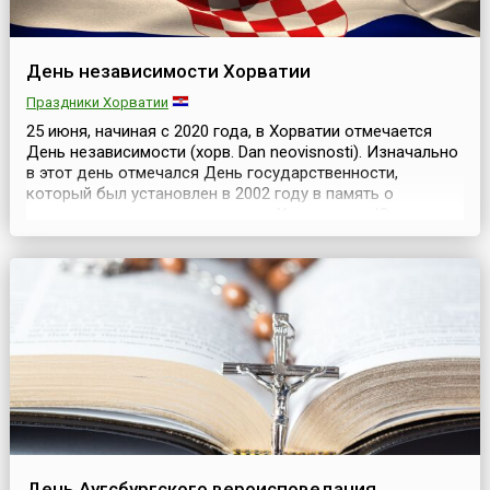
День независимости Хорватии
Праздники Хорватии
25 июня, начиная с 2020 года, в Хорватии отмечается
День независимости (хорв. Dan neovisnosti). Изначально
в этот день отмечался День государственности,
который был установлен в 2002 году в память о
провозглашении независимости Хорватии от Югославии
в 1991 году. Но 14 ноября 2019 года хорватский
парламент принял новый закон о праздниках и перенес
День государственности на 30 мая, а дата 25 июня ст...
День Аугсбургского вероисповедания