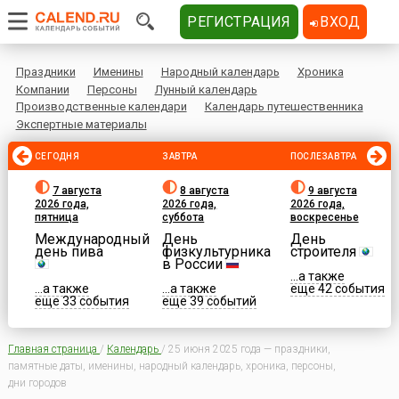
РЕГИСТРАЦИЯ
ВХОД
Праздники
Именины
Народный календарь
Хроника
Компании
Персоны
Лунный календарь
Производственные календари
Календарь путешественника
Экспертные материалы
СЕГОДНЯ
ЗАВТРА
ПОСЛЕЗАВТРА
7 августа
8 августа
9 августа
2026 года,
2026 года,
2026 года,
пятница
суббота
воскресенье
Международный
День
День
день пива
физкультурника
строителя
в России
...а также
...а также
...а также
еще 42 события
еще 33 события
еще 39 событий
Главная страница
/
Календарь
/
25 июня 2025 года — праздники,
памятные даты, именины, народный календарь, хроника, персоны,
дни городов