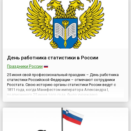
День работника статистики в России
Праздники России
25 июня свой профессиональный праздник – День работника
статистики Российской Федерации – отмечают сотрудники
Росстата. Свою историю органы статистики России ведут с
1811 года, когда Манифестом императора Александра I,
подписанного 25 июня того года, было учреждено
Министерство полиции, а в его структуре, в свою очередь
появилось Статистическое отделение. Возглавил его К.Ф.
Герман.Более, ч...