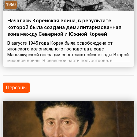
1950
Началась Корейская война, в результате
которой была создана демилитаризованная
зона между Северной и Южной Кореей
В августе 1945 года Корея была освобождена от
японского колониального господства в ходе
Маньчжурской операции советских войск в годы Второй
мировой войны. В северной части полуострова, в
которую вступила Красная Армия, установился
коммунистический режим во главе с Ким Ир Сеном. На
Юге, где высадились американские войска, пришел к
власти Ли Сын Ман – один из лидеров
Персоны
антикоммунистического националис...