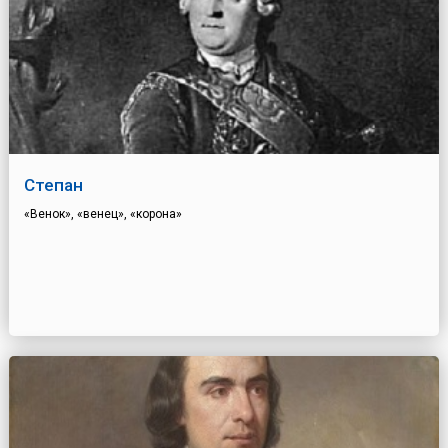
Степан
«Венок», «венец», «корона»