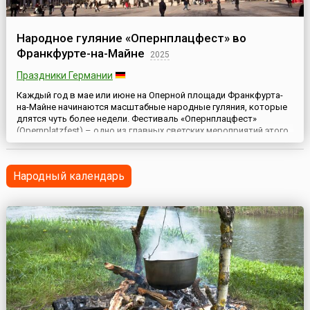
Народное гуляние «Опернплацфест» во
Франкфурте-на-Майне
2025
Праздники Германии
Каждый год в мае или июне на Оперной площади Франкфурта-
на-Майне начинаются масштабные народные гуляния, которые
длятся чуть более недели. Фестиваль «Опернплацфест»
(Opernplatzfest) – одно из главных светских мероприятий этого
немецкого города. Иногда его называют балом под открытым
небом.Здание Старой оперы или Оперный театр был построен в
1872–1880 годы в стиле итальянского ренессанса. В год...
Народный календарь