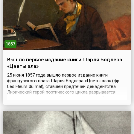
1857
Вышло первое издание книги Шарля Бодлера
«Цветы зла»
25 июня 1857 года вышло первое издание книги
французского поэта Шарля Бодлера «Цветы зла» (фр.
Les Fleurs du mal), ставшей предтечей декадентства.
Лирический герой поэтического цикла разрывается
между идеалом духовной красоты и красотой порока,
его терзают ощущение раздвоенности и жажда
смерти.Однако спустя месяц после его издания Бодлера
обвинили в имморализме и привлекли к судебному
разбират...