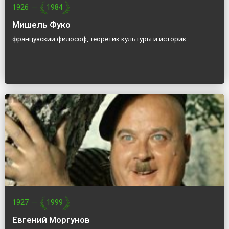
1926
—
1984
Мишель Фуко
французский философ, теоретик культуры и историк
1927
—
1999
Евгений Моргунов