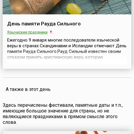
День памяти Рауда Сильного
Языческие праздники
Ежегодно 9 января многие последователи языческой
веры в странах Скандинавии и Исландии отмечают День
памяти Рауда Сильного.Рауд Сильный известен своим
отказом принять христианскую веру, которую
норвежский король Олаф пытался насадить в
политических целях.Рауд был норвежским
землевладельцем и являлся одним из последователей
веры Асатру. Он отдал свою жизнь за веру и верность
богам Асатру....
А также в этот день
Здесь перечислены фестивали, памятные даты и т.п.,
имеющие большое значение для страны, но не
являющиеся праздниками в прямом смысле этого
слова.