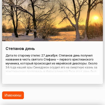
Степанов день
Дата по старому стилю: 27 декабря. Степанов день получил
название в честь святого Стефана — первого христианского
мученика, который происходил из еврейской диаспоры. Около
34 года нашей эры Синедрион осудил его на смертную казнь за
христианскую проповедь в Иерусалиме.На Руси этот день был
примечателен тем, что пастухи заключали договора с
крестьянами, у которых была скотина. С той поры сохрани...
Именины