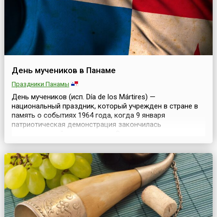
День мучеников в Панаме
Праздники Панамы
День мучеников (исп. Día de los Mártires) —
национальный праздник, который учрежден в стране в
память о событиях 1964 года, когда 9 января
патриотическая демонстрация закончилась
неоправданной жестокостью. Около двухсот учащихся
и студентов с флагом Панамы прошли маршем вдоль
зоны Панамского канала. По всем оценкам это должен
был быть мирный протест против присутствия войск
США. Надо сказа...