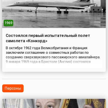
1969
Состоялся первый испытательный полет
самолета «Конкорд»
В октябре 1962 года Великобритания и Франция
заключили соглашение о совместных работах по
созданию сверхзвукового пассажирского авиалайнера.
9 января 1969 года в Бристоле (Англия) состоялся
первый испытательный полет авиалайнера, получившего
название «Конкорд» (фр. Concorde).Первый серийный
выпускник французского завода в Тулузе из
шестнадцати «Конкордов» был произведен в декабре
1962 года. С ...
Персоны