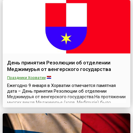
серб...
День принятия Резолюции об отделении
Меджимурья от венгерского государства
Праздники Хорватии
Ежегодно 9 января в Хорватии отмечается памятная
дата – День принятия Резолюции об отделении
Меджимурья от венгерского государства.На протяжении
многих веков Меджимурье (хорв. Međimurje) было
частью Венгрии, которая оказала значительное влияние
на историю и культуру этого региона.Меджимурьем
называют территорию по форме напоминающую
треугольник в северной части Хорватии. Это самая
маленька...