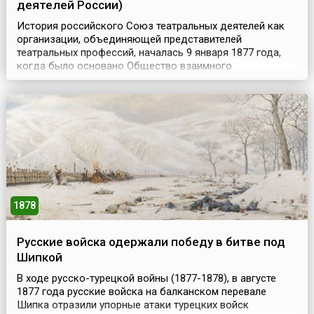
деятелей России)
История российского Союз театральных деятелей как
организации, объединяющей представителей
театральных профессий, началась 9 января 1877 года,
когда было основано Общество взаимного
вспоможения русских артистов, с целью «доставления
русским артистам большего удобства для
распространения их произведений в публике и
усовершенствования их дарований». Согласно Уставу
членами Общества могли стать н...
1878
Русские войска одержали победу в битве под
Шипкой
В ходе русско-турецкой войны (1877-1878), в августе
1877 года русские войска на балканском перевале
Шипка отразили упорные атаки турецких войск