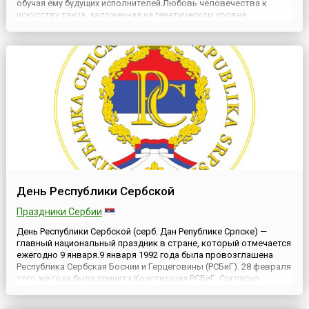
обучая ему будущих исполнителей.Любовь человечества к
искусству танца, заложенная на генетическом уровне,
проявилась столь широко и многогранно, приобрела столь
множественные формы и черты, что стала требовать в
определённый момен...
День Республики Сербской
Праздники Сербии
День Республики Сербской (серб. Дан Републике Српске) —
главный национальный праздник в стране, который отмечается
ежегодно 9 января.9 января 1992 года была провозглашена
Республика Сербская Боснии и Герцеговины (РСБиГ). 28 февраля
того же года была принята Конституция РСБиГ. Согласно
Конституции территорией республики были объявлены
сербские автономные области, общины и другие этнические