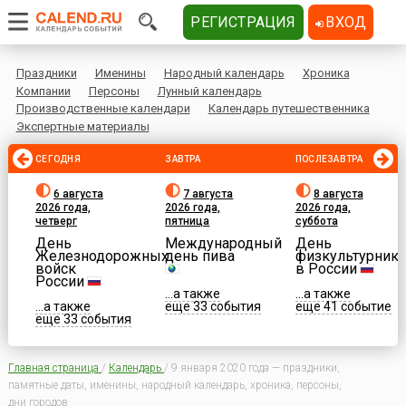
РЕГИСТРАЦИЯ
ВХОД
Праздники
Именины
Народный календарь
Хроника
Компании
Персоны
Лунный календарь
Производственные календари
Календарь путешественника
Экспертные материалы
СЕГОДНЯ
ЗАВТРА
ПОСЛЕЗАВТРА
6 августа
7 августа
8 августа
2026 года,
2026 года,
2026 года,
четверг
пятница
суббота
День
Международный
День
Железнодорожных
день пива
физкультурника
войск
в России
России
...а также
...а также
...а также
еще 33 события
еще 41 событие
еще 33 события
Главная страница
/
Календарь
/
9 января 2020 года — праздники,
памятные даты, именины, народный календарь, хроника, персоны,
дни городов