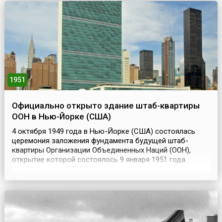
протяжении многих веков скрывавшего развалины
большого...
1951
Официально открыто здание штаб-квартиры
ООН в Нью-Йорке (США)
4 октября 1949 года в Нью-Йорке (США) состоялась
церемония заложения фундамента будущей штаб-
квартиры Организации Объединенных Наций (ООН),
открытие которой состоялось 9 января 1951 года.
Штаб-квартира ООН – это комплекс зданий, которые
служат официальным офисом для основных рабочих
органов ООН.Для создания комплекса зданий ООН были
приглашены архитекторы, дизайнеры и инженеры со
всего мира. В...