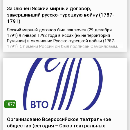
Заключен Ясский мирный договор,
завершивший русско-турецкую войну (1787-
1791)
Ясский мирный договор был заключен (29 декабря
1791) 9 января 1792 года в Яссах (ныне территория
Румынии) в окончание Русско-турецкой войны (1787-
1791). От имени России он был подписан Самойловым,
де Рибасом и Лашкарёвым, от имени Турции – рейсом-
эфенди Абдуллой эфенди, Ибрагимом Исметом беем и
Мехмедом эфенди.Ясский мирный договор
восстанавливал действие Кючук-Кайнарджийского
мира 1774 года и...
1877
Организовано Всероссийское театральное
общество (сегодня – Союз театральных