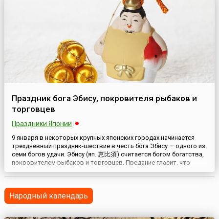
Праздник бога Эбису, покровителя рыбаков и
торговцев
Праздники Японии
9 января в некоторых крупных японских городах начинается
трехдневный праздник-шествие в честь бога Эбису — одного из
семи богов удачи. Эбису (яп. 恵比須) считается богом богатства,
покровителем рыбаков и торговцев. Предание гласит, что
богиня Солнца направила Эбису на Землю и превратила в
рыбака, чтобы он сам добывал себе хлеб насущный. Поэтому-то
Эбису издавна считается покровителем людей этих п...
Народный календарь