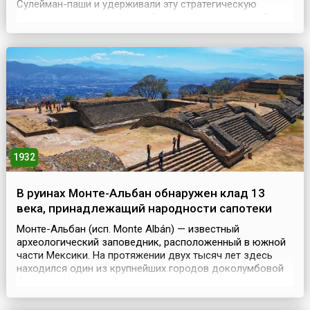
Сулейман-паши и удерживали эту стратегическую
высоту до перехода русской армии в наступление. В то
время, когда русские насмерть стояли на Шипке,
турецкая армия заняла в их тылу важнейший
стратегический пункт Плевну и несколько месяцев
сдерживала русск...
1932
В руинах Монте-Альбан обнаружен клад 13
века, принадлежащий народности сапотеки
Монте-Альбан (исп. Monte Albán) — известный
археологический заповедник, расположенный в южной
части Мексики. На протяжении двух тысяч лет здесь
находился один из крупнейших городов доколумбовой
Америки. Настоящее имя этого города история для нас
не сохранила. Его сегодняшнее название — Монте-
Альбан — происходит от поросшего лесом холма, на