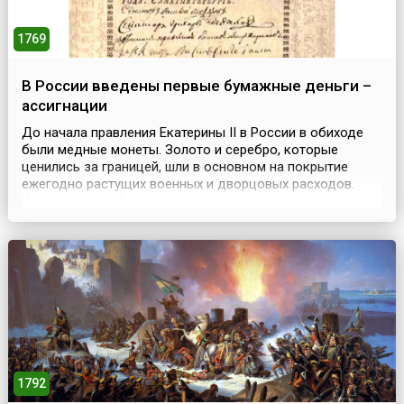
1769
В России введены первые бумажные деньги –
ассигнации
До начала правления Екатерины II в России в обиходе
были медные монеты. Золото и серебро, которые
ценились за границей, шли в основном на покрытие
ежегодно растущих военных и дворцовых расходов.
Чеканка медной монеты приносила серьезные доходы
казне. Пока она чеканилась в небольшом количестве и
служила разменом крупной монеты, с денежным
обращением все было в порядке. Но ко времени
правления Екате...
1792