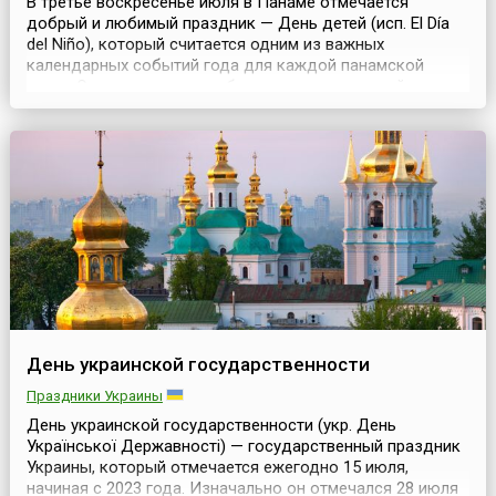
В третье воскресенье июля в Панаме отмечается
добрый и любимый праздник — День детей (исп. El Día
del Niño), который считается одним из важных
календарных событий года для каждой панамской
семьи.Этот праздник как будто переносит детей в
будущее и на один день делает их взрослыми, ведь
любой ребенок в этот день может занять место
взрослого. Только в этот праздник ребенок может на
один день стат...
День украинской государственности
Праздники Украины
День украинской государственности (укр. День
Української Державності) — государственный праздник
Украины, который отмечается ежегодно 15 июля,
начиная с 2023 года. Изначально он отмечался 28 июля