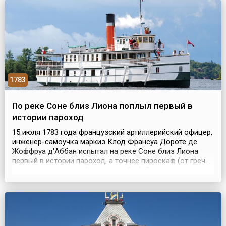
Сражение вошло...
1783
По реке Соне близ Лиона поплыл первый в
истории пароход
15 июля 1783 года французский артиллерийский офицер,
инженер-самоучка маркиз Клод Франсуа Дороте де
Жоффруа д'Аббан испытал на реке Соне близ Лиона
первый в истории пароход, а точнее пироскаф (от греч.
«пир» – огонь и «скафос» – корабль). Судно
водоизмещением 182 тонны «тащила» одноцилиндровая
горизонтальная паровая машина. Поступательно-
возвратное движение ее поршня, посредством
оригинального...