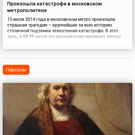
Произошла катастрофа в московском
метрополитене
15 июля 2014 года в московском метро произошла
страшная трагедия – крупнейшая за всю историю
столичной подземки техногенная катастрофа. В этот
день, в 08.39 часов (по московскому времени), между
станциями «Парк Победы» и «Славянский бульвар»
Арбатско-Покровской («синей») линии метро после
резкой остановки поезда, который на полном ходу
врезался в бетонную стену тоннеля, три вагона сошли с
рельсов....
Персоны