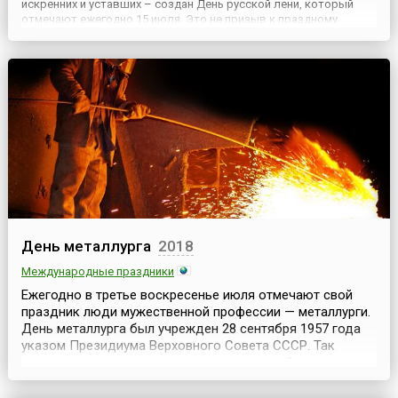
искренних и уставших – создан День русской лени, который
отмечают ежегодно 15 июля. Это не призыв к праздному
безделью, а повод отключить будильники, забыть о дедлайнах
и побыть собой – не торопясь, с чувством, с толком, с
расстановко...
День металлурга
2018
Международные праздники
Ежегодно в третье воскресенье июля отмечают свой
праздник люди мужественной профессии — металлурги.
День металлурга был учрежден 28 сентября 1957 года
указом Президиума Верховного Совета СССР. Так
советское правительство отметило важный вклад и
заслуги отечественной металлургии в годы Великой
Отечественной войны, а также в период восстановления