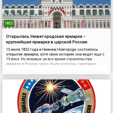
1822
Открылась Нижегородская ярмарка –
крупнейшая ярмарка в царской России
15 июля 1822 года в Нижнем Новгороде состоялось
открытие ярмарки, хотя свою историю она ведет еще с
13 века. Но впервые за все время строительства
ярмарок в России здесь были устроены санитарно-
технические помещения, была построена первая в
России подземная сводчатая канализация. В 1840-е
годы на ярмарку ежегодно приезжало около 15 тысяч
купцов, в том числе около 500 купцов из Западной
Европы и Ам...