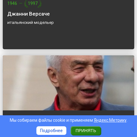
1946
—
1997
Джанни Версаче
итальянский модельер
Мы собираем файлы cookie и применяем
Яндекс.Метрику
.
1948
—
2022
Георгий Ярцев
Подробнее
ПРИНЯТЬ