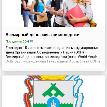
Всемирный день навыков молодежи
Праздники ООН
Ежегодно 15 июля отмечается один из международных
дней Организации Объединенных Наций (ООН) —
Всемирный день навыков молодёжи (англ. World Youth
Skills Day), учреждённый Генеральной Ассамблеей ООН в
декабре 2014 года (резолюция A/RES/69/145), с целью
повышения уровня информированности о важности
инвестирования в развитие навыков молодёжи,
улучшения социально-экономических условий для
молодых людей...