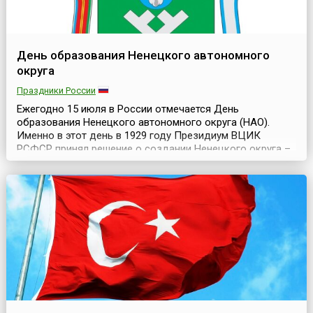
День образования Ненецкого автономного
округа
Праздники России
Ежегодно 15 июля в России отмечается День
образования Ненецкого автономного округа (НАО).
Именно в этот день в 1929 году Президиум ВЦИК
РСФСР принял решение о создании Ненецкого округа –
первого национального округа на Крайнем Севере
страны.Административный центр округа – город Нарьян-
Мар (с 1932 года), изначально столицей региона было
село Тельвиска. НАО расположен на северо-востоке
европ...