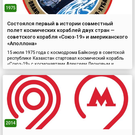
1975
Состоялся первый в истории совместный
полет космических кораблей двух стран —
советского корабля «Союз-19» и американского
«Аполлона»
15 июля 1975 года с космодрома Байконур в советской
республике Казахстан стартовал космический корабль
«Союз-19» с космонавтами Алексеем Леоновым и
Валерием Кубасовым на борту. Через 8 часов с мыса
Канаверал во Флориде (США) поднялась ракета «Сатурн
1-Б» с кораблем «Аполлон» и американскими
астронавтами Томасом Стаффордом, Вэнсом Брэндом и
Дональдом Слейтоном. На протяжении двух следующих
дней...
2014