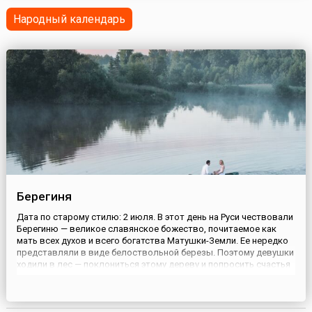
Владислав II Ягелло, ранее правивший в Вильно и зв...
Народный календарь
Берегиня
Дата по старому стилю: 2 июля. В этот день на Руси чествовали
Берегиню — великое славянское божество, почитаемое как
мать всех духов и всего богатства Матушки-Земли. Ее нередко
представляли в виде белоствольной березы. Поэтому девушки
ходили в лес — поклониться этому дереву и попросить счастья
в любви. На Берегиню можно было попытаться приворожить
возлюбленного. Для этого нужно было взять мале...