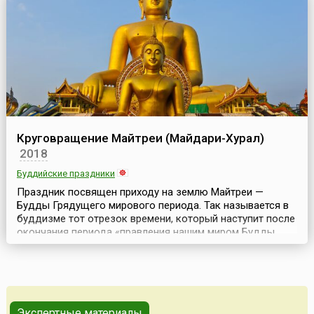
своими благотворительными под...
Круговращение Майтреи (Майдари-Хурал)
2018
Буддийские праздники
Праздник посвящен приходу на землю Майтреи —
Будды Грядущего мирового периода. Так называется в
буддизме тот отрезок времени, который наступит после
окончания периода «правления нашим миром Будды
Шакьямуни». Этот трехдневный праздничный молебен
посвящен пятому Будде благой кальпы Майтреи
(Майдари), его скорейшему нисхождению из обители
Тушита на людской материк Джамбудвипа. Основным
считается втор...
Экспертные материалы