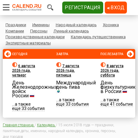
РЕГИСТРАЦИЯ
ВХОД
Праздники
Именины
Народный календарь
Хроника
Компании
Персоны
Лунный календарь
Производственные календари
Календарь путешественника
Экспертные материалы
СЕГОДНЯ
ЗАВТРА
ПОСЛЕЗАВТРА
6 августа
7 августа
8 августа
2026 года,
2026 года,
2026 года,
четверг
пятница
суббота
День
Международный
День
Железнодорожных
день пива
физкультурника
войск
в России
России
...а также
...а также
...а также
еще 33 события
еще 41 событие
еще 33 события
Главная страница
/
Календарь
/
15 июля 2018 года — праздники,
памятные даты, именины, народный календарь, хроника, персоны,
дни городов