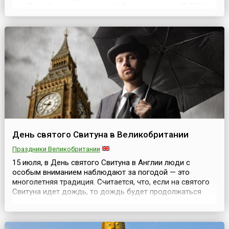
как День Крещения Киевской Руси — Украины. В 2022
году он был переименован в День украинской
государственности, а в 2023 году, в связи с реформой
церковного календаря в стране, его празднование
перенесли ...
День святого Свитуна в Великобритании
Праздники Великобритании
15 июля, в День святого Свитуна в Англии люди с
особым вниманием наблюдают за погодой — это
многолетняя традиция. Считается, что, если на святого
Свитуна идет дождь, то дождь будет продолжаться
еще 40 дней (англ. If it rains on St. Swithun's Day, it will rain
for 40 days).Святой Свитун Винчестерский (англ. St.
Swithun of Winchester) — английский епископ, известный