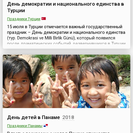
День демократии и национального единства в
Турции
Праздники Турции
15 июля в Турции отмечается важный государственный
праздник – День демократии и национального единства
(тур. Demokrasi ve Milli Birlik Günü), который появился
после драматических событий, развернувшихся в Турции
летом 2016 года.В этот день в 2016 году в Турции
произошла попытка военного переворота. Недовольная
политикой Президента Турции Реджепа Тайипа
Эрдогана часть военных организовала и нач...
День детей в Панаме
2018
Праздники Панамы