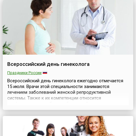
экономики страны в послевоенные годы.День металлу...
Всероссийский день гинеколога
Праздники России
Всероссийский день гинеколога ежегодно отмечается
15 июля. Врачи этой специальности занимаются
лечением заболеваний женской репродуктивной
системы. Также к их компетенции относится
профилактика подобных заболеваний и ведение
беременности. Гинекология как отрасль медицины в
России стала развиваться при Петре I. Среди его
многочисленных указов есть и связанные с
регламентированием деятельности п...