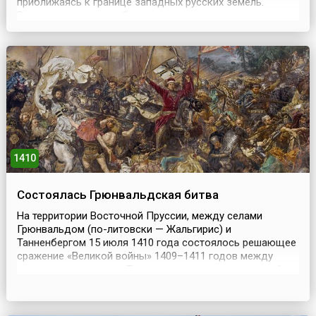
приближаясь к границе западных русских земель.
Рассчитывая на ослабление русских княжеств после
монгольского нашествия, шведские и немецкие рыцари
поверили в лёгкую победу над Новгородом и Псковом.В
1238 году Римский папа благословил короля Швеции на
крес...
1410
Состоялась Грюнвальдская битва
На территории Восточной Пруссии, между селами
Грюнвальдом (по-литовски — Жальгирис) и
Танненбергом 15 июля 1410 года состоялось решающее
сражение «Великой войны» 1409–1411 годов между
немецкими рыцарями Тевтонского ордена и союзной
армией Польского королевства и Великого княжества
Литовского, в составе которой сражались также
русские смоленские полки, чешский и татарский отряды.