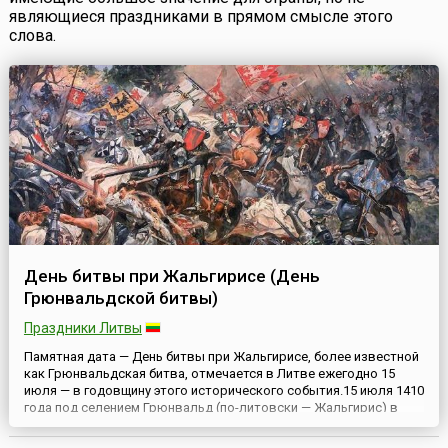
являющиеся праздниками в прямом смысле этого
слова.
День битвы при Жальгирисе (День
Грюнвальдской битвы)
Праздники Литвы
Памятная дата — День битвы при Жальгирисе, более известной
как Грюнвальдская битва, отмечается в Литве ежегодно 15
июля — в годовщину этого исторического события.15 июля 1410
года под селением Грюнвальд (по-литовски — Жальгирис) в
Восточной Пруссии объединенное польско-литовское войско
разгромило рыцарей Тевтонского ордена. Польский король