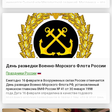
именуется Сырной или Мясопустной седмицей. Масленица — это
веселые проводы зимы, озаренные радостным ожиданием
близкого тепла, весеннего обновления природы. Главны...
День разведки Военно-Морского Флота России
Праздники России
Ежегодно 16 февраля в Вооруженных силах России отмечается
День разведки Военно-Морского Флота РФ, установленный
приказом главкома ВМФ России № 41 от 30 января 1998
года.Дата 16 февраля определена в качестве годового
праздника морских разведчиков в связи с тем, что в этот день
в 1938 году приказом наркома ВМФ СССР все вопросы военно-
морской разведки перешли в ведение вновь созданного
Разведыват...