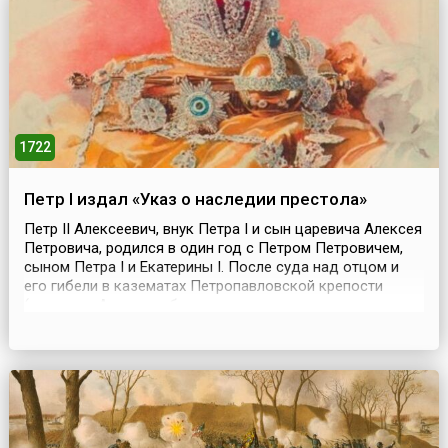
создан в 1215 году папой Иннокентием III. Цер...
1722
Петр I издал «Указ о наследии престола»
Петр II Алексеевич, внук Петра I и сын царевича Алексея
Петровича, родился в один год с Петром Петровичем,
сыном Петра I и Екатерины I. После суда над отцом и
его гибели в казематах Петропавловской крепости
(царевича Алексея обвинили в подготовке заговора
против Петра I) у Петра II не было никаких шансов
занять российских престол. Однако смерть сына Петра
от второго брака (Петра Петровича) нео...