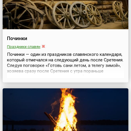
Починки
Праздники славян
Починки — один из праздников славянского календаря,
который отмечался на следующий день после Сретения.
Следуя поговорке «Готовь сани летом, а телегу зимой»,
хозяева сразу после Сретения с утра пораньше
принимались за ремонт сельскохозяйственного
инвентаря, называя этот февральский день
«Починками».Расчиная Починки, крестьяне помнили: чем
раньше примешься за хозяйство — тем больше весне уг...