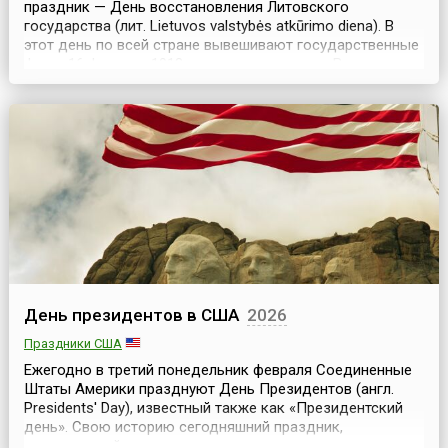
праздник — День восстановления Литовского
государства (лит. Lietuvos valstybės atkūrimo diena). В
этот день по всей стране вывешивают государственные
флаги.16 февраля 1918 года на заседании в Вильнюсе
наделенный полномочиями народа Совет Литвы
провозгласил восстановление независимого
демократического Литовского государства, подписав
Акт о незав...
День президентов в США
2026
Праздники США
Ежегодно в третий понедельник февраля Соединенные
Штаты Америки празднуют День Президентов (англ.
Presidents' Day), известный также как «Президентский
день». Свою историю сегодняшний праздник,
посвященный выдающимся руководителям страны,