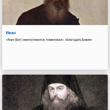
Иван
«Яхве (Бог) смилостивился, помиловал», «Благодать Божия»