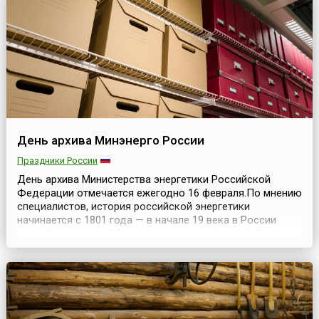
День архива Минэнерго России
Праздники России
День архива Министерства энергетики Российской
Федерации отмечается ежегодно 16 февраля.По мнению
специалистов, история российской энергетики
начинается с 1801 года — в начале 19 века в России
разрабатываются 25 угольных месторождений. В
последующие годы правительство активно проводит
политику развития и укрепления энергетических
отраслей промышленности. Уже в середине 19 века в
Российской имп...