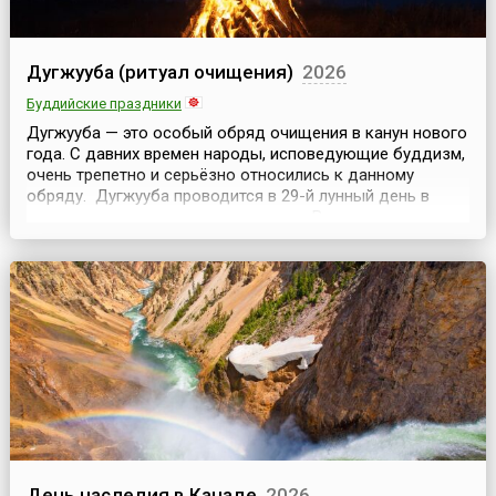
Дугжууба (ритуал очищения)
2026
Буддийские праздники
Дугжууба — это особый обряд очищения в канун нового
года. С давних времен народы, исповедующие буддизм,
очень трепетно и серьёзно относились к данному
обряду. Дугжууба проводится в 29-й лунный день в
канун первого весеннего новолуния. В это время в
семьях идут последние приготовления к Новому году —
самому главному празднику верующих. Стоит заметить,
что, к примеру, у бурят и монгол Сагаалган...
День наследия в Канаде
2026