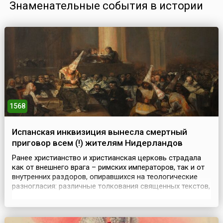
Знаменательные события в истории
1568
Испанская инквизиция вынесла смертный
приговор всем (!) жителям Нидерландов
Ранее христианство и христианская церковь страдала
как от внешнего врага – римских императоров, так и от
внутренних раздоров, опиравшихся на теологические
разногласия: различные толкования священных текстов,
на признании или непризнании отдельных текстов
священными и так далее. Особый церковный суд
католической церкви под названием «Инквизиция» был