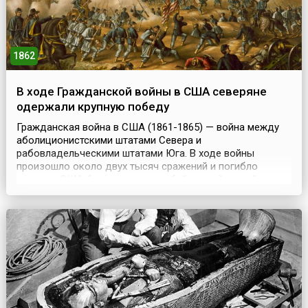
1862
В ходе Гражданской войны в США северяне
одержали крупную победу
Гражданская война в США (1861-1865) — война между
аболиционистскими штатами Севера и
рабовладельческими штатами Юга. В ходе войны
произошло около двух тысяч сражений и погибло
граждан США больше, чем в любой другой из войн, в
которых участвовала страна.Три дня боев в битве за
форт Донелсон (англ. Battle of Fort Donelson) в штате
Кентукки увенчались успехом для бригады под
командованием генерал...