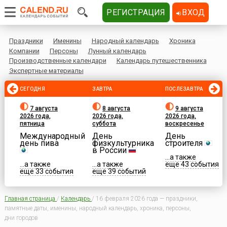
РЕГИСТРАЦИЯ
ВХОД
Праздники
Именины
Народный календарь
Хроника
Компании
Персоны
Лунный календарь
Производственные календари
Календарь путешественника
Экспертные материалы
СЕГОДНЯ
ЗАВТРА
ПОСЛЕЗАВТРА
7 августа
8 августа
9 августа
2026 года,
2026 года,
2026 года,
пятница
суббота
воскресенье
Международный
День
День
день пива
физкультурника
строителя
в России
...а также
...а также
...а также
еще 43 события
еще 33 события
еще 39 событий
Главная страница
/
Календарь
/
16 февраля 2026 года — праздники,
памятные даты, именины, народный календарь, хроника, персоны,
дни городов