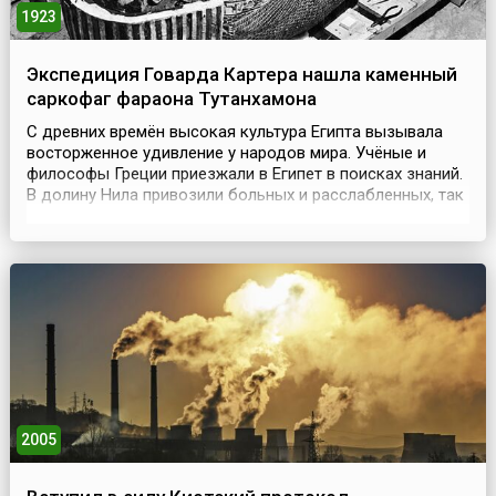
1923
Экспедиция Говарда Картера нашла каменный
саркофаг фараона Тутанхамона
С древних времён высокая культура Египта вызывала
восторженное удивление у народов мира. Учёные и
философы Греции приезжали в Египет в поисках знаний.
В долину Нила привозили больных и расслабленных, так
как египетские врачи считались лучшими целителями
человеческих недугов. Но прежде Египет – страна
каменных чудес – манил своими ни с чем не сравнимыми
памятниками искусства. Погребения, как за...
2005