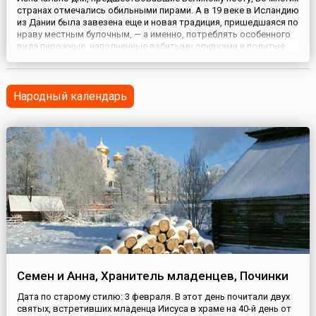
странах отмечались обильными пирами. А в 19 веке в Исландию
из Дании была завезена еще и новая традиция, пришедшаяся по
нраву местным булочным, — а именно, потреблять особенного
вида пирожные, наполненные взбитыми сливками и политые
глазурью.День пирожных в Исландии (Buns Day или Bolludagur)
отмечается ежегодно по всей стране в понедел...
Народный календарь
Семен и Анна, Хранитель младенцев, Починки
Дата по старому стилю: 3 февраля. В этот день почитали двух
святых, встретивших младенца Иисуса в храме на 40-й день от