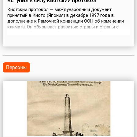
Вступил в силу Киотский протокол
Киотский протокол — международный документ,
принятый в Киото (Япония) в декабре 1997 года в
дополнение к Рамочной конвенции ООН об изменении
климата. Он обязывает развитые страны и страны с
переходной экономикой сократить или стабилизировать
выбросы парниковых газов в 2008-2012 годах по
сравнению с 1990 годом. Период подписания протокола
открылся 16 марта 1998 года и завершился 15 марта
1999 года....
Персоны