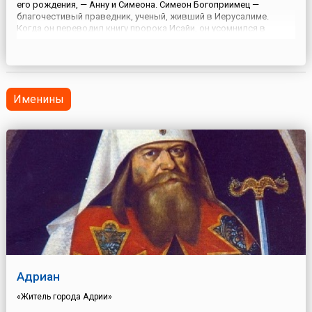
его рождения, — Анну и Симеона. Симеон Богоприимец —
благочестивый праведник, ученый, живший в Иерусалиме.
Когда он переводил книгу пророка Исайи, он усомнился в
словах «дева во чреве примет и родит сына». И тогда Симеону
явился ангел и обещал, что старец не умрет до тех пор, пок...
Именины
Адриан
«Житель города Адрии»