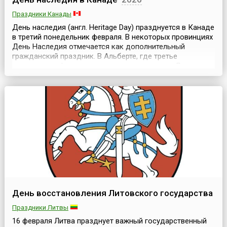
Праздники Канады
День наследия (англ. Heritage Day) празднуется в Канаде
в третий понедельник февраля. В некоторых провинциях
День Наследия отмечается как дополнительный
гражданский праздник. В Альберте, где третье
воскресенье февраля занято празднованием Дня семьи,
День наследия отмечается в первый понедельник
августа, Юкон празднует День наследия в пятницу
перед последним воскресеньем февраля, а провинция
Саскач...
День восстановления Литовского государства
Праздники Литвы
16 февраля Литва празднует важный государственный