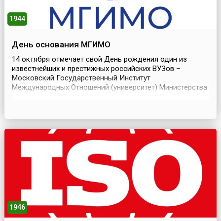
1944
День основания МГИМО
14 октября отмечает свой День рождения один из
известнейших и престижных российских ВУЗов –
Московский Государственный Институт
Международных Отношений (университет) Министерства
Иностранных Дел Российской Федерации.Получивший
статус Университета в 1994 году, МГИМО сохранил
аббревиатуру с литерой «И», что лишний раз
подчёркивало статус ВУЗа, а также то, что его
наименование – это определённого...
1946