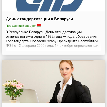
День стандартизации в Беларуси
Праздники Беларуси
В Республике Беларусь День стандартизации
отмечается ежегодно с 1992 года — года образования
Госстандарта. Согласно Указу Президента Республики
№35 от 2 февраля 2000 года, 14 октября определен как
профессиональный праздник — «День стандартизации»,
а дата приурочена к Всемирному дню
стандартизации.Созданная в республике система
стандартизации базируется на правовых основах,
установленных Законо...