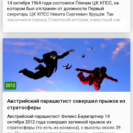
14 октября 1964 года состоялся Пленум ЦК КПСС, на
котором был отстранён от должности Первый
секретарь ЦК КПСС Никита Сергеевич Хрущёв. Так
закончился период Советской истории, известный как
«Хрущёвский период» – по имени находившегося у
руководства партии и Правительства человека.
Фактически этот период продолжался с 1953 по 1964
годы. Более того, приход к власти Хрущёва и
концентрация этой власти...
2012
Австрийский парашютист совершил прыжок из
стратосферы
Австрийский парашютист Феликс Баумгартнер 14
октября 2012 года совершил затяжной прыжок из
стратосферы (то есть из космоса), с высоты около 39