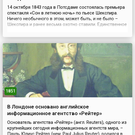
14 октября 1843 года в Потсдаме состоялась премьера
спектакля «Сон в летнюю ночь» по пьесе Шекспира.
Ничего необычного в этом, может быть, и не было –
Шекспира и ранее весьма охотно ставили. Единственное
отличие от других премьер – музыку к спектаклю
написал 34-х летний композитор Якоб Людвиг Феликс
Мендельсон Бартольди, которого современники
называли просто Феликсом Мендельсоном. Именно в
это...
1851
В Лондоне основано английское
информационное агентство «Рейтер»
Основатель агентства «Рейтер» (англ. Reuters), одного из
крупнейших сегодня информационных агентств мира, –
Пауль Юлиус Рейтер (нем. Paul Julius Reuter), родился в