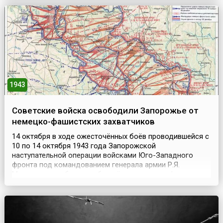
друзьях Милн рассказывал сыну на ночь. Героями этих
историй стали игрушки мальчика и он сам.Одна гла...
1943
Советские войска освободили Запорожье от
немецко-фашистских захватчиков
14 октября в ходе ожесточённых боёв проводившейся с
10 по 14 октября 1943 года Запорожской
наступательной операции войсками Юго-Западного
фронта под командованием генерала армии Р.Я.
Малиновского был освобождён от немецко-фашистских
войск город Запорожье. Успешная наступательная
операция проводилась в рамках Нижнеднепровской
стратегической наступательной операции советских
войск в годы Великой...