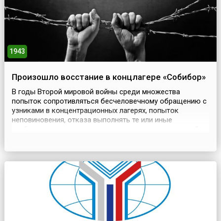
1943
Произошло восстание в концлагере «Собибор»
В годы Второй мировой войны среди множества
попыток сопротивляться бесчеловечному обращению с
узниками в концентрационных лагерях, попыток
неповиновения, отказа выполнять те или иные
требования охранников или руководства концлагерей,
попыток одиночных или групповых побегов наиболее
известными стали восстания, организованные узниками.
Одним из них стало восстание в концлагере Собибор
(нем. Das Vern...