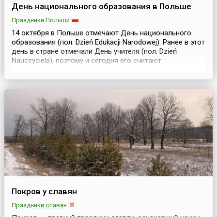
День национального образования в Польше
Праздники Польши
14 октября в Польше отмечают День национального
образования (пол. Dzień Edukacji Narodowej). Ранее в этот
день в стране отмечали День учителя (пол. Dzień
Nauczyciela), поэтому и сегодня его считают
профессиональным праздником всех учителей,
преподавателей и наставников. Дата была выбрана в
связи с годовщиной создания Комиссии национального
образования, которая была учреждена 14 октября 1773
го...
Покров у славян
Праздники славян