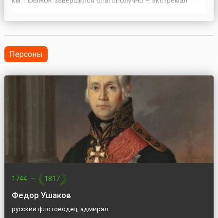
км. Прыжок завершился благополучно – экстремал
приземлился живой и здоровый в заданном месте – в
окрестностях города Розуэлл штата Нью-Мексико
(США).Феликс Баумгартнер (нем. Felix Baumgartner, 1969–
2025) – парашютист, бейсджампер, экстремал, ставший
изв...
Персоны
1744
—
1817
Федор Ушаков
русский флотоводец, адмирал