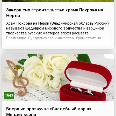
Завершено строительство храма Покрова на
Нерли
Храм Покрова на Нерли (Владимирская область России)
называют шедевром мирового зодчества и вершиной
творчества русских мастеров эпохи расцвета
Владимиро-Суздальского княжества. Храм стоит на
небольшом холме, на приречном лугу, там, где Нерль
впадает в Клязьму. Этот удивительно гармоничный
белокаменный храм, органично сливающийся с
окружающим пейзажем, называют поэмой,
запечатленной в камне. ...
1843
Впервые прозвучал «Свадебный марш»
Мендельсона