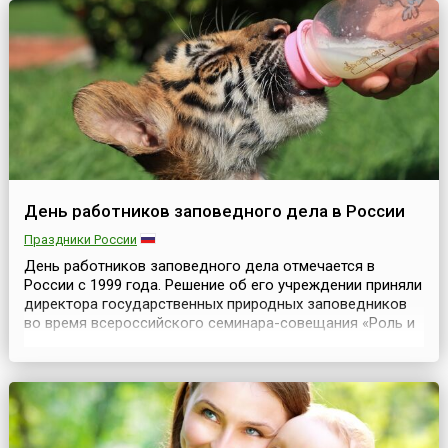
мастерство ответственной и необходимой работе.В этот
день в 194...
День работников заповедного дела в России
Праздники России
День работников заповедного дела отмечается в
России с 1999 года. Решение об его учреждении приняли
директора государственных природных заповедников
во время всероссийского семинара-совещания «Роль и
место государственных природных заповедников в
регионах России», проходившего во Владивостоке. В
ходе семинара у участников возник логичный вопрос о
том, почему у них до сих пор нет своего праздни...