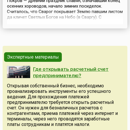
Покров — древний праздник славян, означавший конец
осенних хороводов, начало зимних посиделок.
Считалось, что Сварог покрывает Землю павшим листом
да кличет Светлых Богов на Небо (в Сваргу). С
введением христианства этот праздник стал отмечался
в честь пресвятой Богородицы и ее чудесного плата. В
народной традиции в этот день отмечалась встреча
Осени с Зимой, и корнями этот праздник уходит оче...
Экспертные материалы
Где открывать расчетный счет
предпринимателю?
Открывая собственный бизнес, необходимо
проанализировать инструменты его успешного
ведения. Для прохождения платежей
предпринимателю требуется открыть расчетный
счет. Он нужен для безналичных расчетов с
контрагентами, приема платежей через интернет и
терминалы, через него проводятся заработные
платы сотрудникам и платятся налоги.