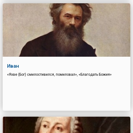
Иван
«Яхве (Бог) смилостивился, помиловал», «Благодать Божия»