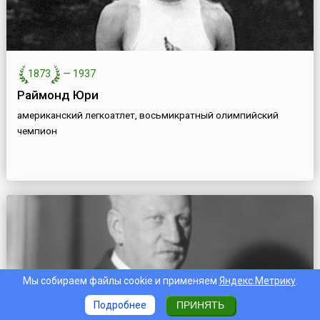
1873
—
1937
Раймонд Юри
американский легкоатлет, восьмикратный олимпийский
чемпион
Мы собираем файлы cookie и применяем
Яндекс.Метрику
.
Подробнее
ПРИНЯТЬ