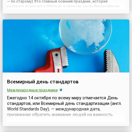
— по старому).Это главный осенний праздник, история
которого восходит к 910 году, к периоду, когда Византийская
империя вела войну с сарацинами. В этот день в
Константинополе (к которому уже вплотную подошли
мусульмане), во Вла...
Всемирный день стандартов
Международные праздники
Ежегодно 14 октября по всему миру отмечается День
стандартов, или Всемирный день стандартизации (англ.
World Standards Day), — международная дата,
призванная обратить внимание людей на важность
действий, связанных с созданием единых стандартов, и
отметить вклад десятков тысяч специалистов,
посвящающих свою жизнь и профессиональное