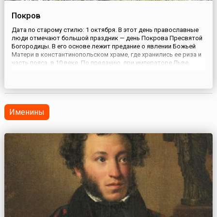
Покров
Дата по старому стилю: 1 октября. В этот день православные
люди отмечают большой праздник — день Покрова Пресвятой
Богородицы. В его основе лежит предание о явлении Божьей
Матери в константинопольском храме, где хранились ее риза и
часть пояса, в 10 веке. По преданию, при императоре Льве
Мудром Византийская империя вела войну с сарацинами.
Мусульмане уже подошли близко к Константинополю, столице
у...
Именины