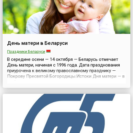
День матери в Беларуси
Праздники Беларуси
В середине осени — 14 октября — Беларусь отмечает
День матери, начиная с 1996 года. Дата празднования
приурочена к великому православному празднику —
Покрову Пресвятой Богородицы.Истоки Дня матери — в
глубоком уважительном отношении к женщине-матери.
На протяжении всей жизни у каждого человека самые
теплые чувства, светлые и незабываемые воспоминания
ассоциируются с образом мамы. Она дает перв...