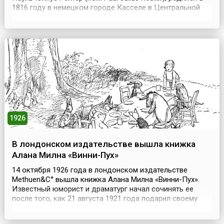
1816 году в немецком городе Касселе в Центральной
Германии. С 13 лет он – клерк в банке своего дяди в
Геттингене. По некоторым свидетельствам, знал
математика и физика К.Ф. Гаусса, успешно
завершившего в этот период эксперименты по созд...
1926
В лондонском издательстве вышла книжка
Алана Милна «Винни-Пух»
14 октября 1926 года в лондонском издательстве
Methuen&C° вышла книжка Алана Милна «Винни-Пух».
Известный юморист и драматург начал сочинять ее
после того, как 21 августа 1921 года подарил своему
сыну Кристоферу Робину на день рождения набитого
опилками медвежонка. Сказки о Винни-Пухе и его