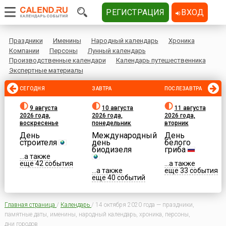
РЕГИСТРАЦИЯ
ВХОД
Праздники
Именины
Народный календарь
Хроника
Компании
Персоны
Лунный календарь
Производственные календари
Календарь путешественника
Экспертные материалы
СЕГОДНЯ
ЗАВТРА
ПОСЛЕЗАВТРА
9 августа
10 августа
11 августа
2026 года,
2026 года,
2026 года,
воскресенье
понедельник
вторник
День
Международный
День
строителя
день
белого
биодизеля
гриба
...а также
еще 42 события
...а также
...а также
еще 33 события
еще 40 событий
Главная страница
/
Календарь
/
14 октября 2020 года — праздники,
памятные даты, именины, народный календарь, хроника, персоны,
дни городов