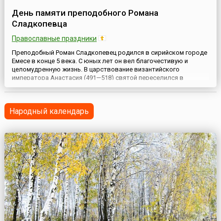
День памяти преподобного Романа
Сладкопевца
Православные праздники
Преподобный Роман Сладкопевец родился в сирийском городе
Емесе в конце 5 века. С юных лет он вел благочестивую и
целомудренную жизнь. В царствование византийского
императора Анастасия (491—518) святой переселился в
Константинополь, где служил при храме во имя Богородицы в
Кирах. Он проводил жизнь в посте и молитве, утруждая свое
тело многочисленными подвигами и всенощными
Народный календарь
бодрствованиями. Вскоре с...