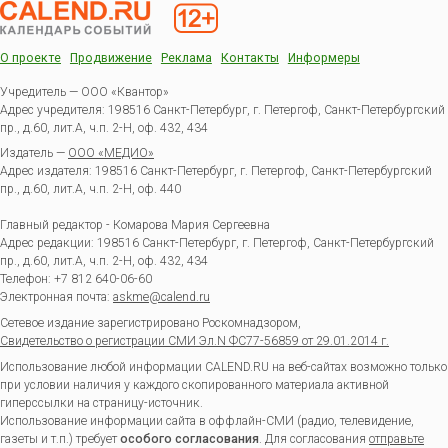
О проекте
Продвижение
Реклама
Контакты
Информеры
Учредитель — ООО «Квантор»
Адрес учредителя: 198516 Санкт-Петербург, г. Петергоф, Санкт-Петербургский
пр., д.60, лит.А, ч.п. 2-Н, оф. 432, 434
Издатель —
ООО «МЕДИО»
Адрес издателя: 198516 Санкт-Петербург, г. Петергоф, Санкт-Петербургский
пр., д.60, лит.А, ч.п. 2-Н, оф. 440
Главный редактор - Комарова Мария Сергеевна
Адрес редакции:
198516
Санкт-Петербург, г. Петергоф
,
Санкт-Петербургский
пр., д.60, лит.А, ч.п. 2-Н, оф. 432, 434
Телефон:
+7 812 640-06-60
Электронная почта:
askme@calend.ru
Сетевое издание зарегистрировано Роскомнадзором,
Свидетельство о регистрации СМИ Эл.N ФС77-56859 от 29.01.2014 г.
Использование любой информации CALEND.RU на веб-сайтах возможно только
при условии наличия у каждого скопированного материала активной
гиперссылки на страницу-источник.
Использование информации сайта в оффлайн-СМИ (радио, телевидение,
газеты и т.п.) требует
особого согласования
. Для согласования
отправьте