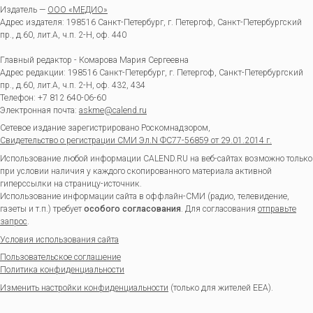
Издатель —
ООО «МЕДИО»
Адрес издателя: 198516 Санкт-Петербург, г. Петергоф, Санкт-Петербургский
пр., д.60, лит.А, ч.п. 2-Н, оф. 440
Главный редактор - Комарова Мария Сергеевна
Адрес редакции:
198516
Санкт-Петербург, г. Петергоф
,
Санкт-Петербургский
пр., д.60, лит.А, ч.п. 2-Н, оф. 432, 434
Телефон:
+7 812 640-06-60
Электронная почта:
askme@calend.ru
Сетевое издание зарегистрировано Роскомнадзором,
Свидетельство о регистрации СМИ Эл.N ФС77-56859 от 29.01.2014 г.
Использование любой информации CALEND.RU на веб-сайтах возможно только
при условии наличия у каждого скопированного материала активной
гиперссылки на страницу-источник.
Использование информации сайта в оффлайн-СМИ (радио, телевидение,
газеты и т.п.) требует
особого согласования
. Для согласования
отправьте
запрос
.
Условия использования сайта
Пользовательское соглашение
Политика конфиденциальности
Изменить настройки конфиденциальности
(только для жителей EEA).