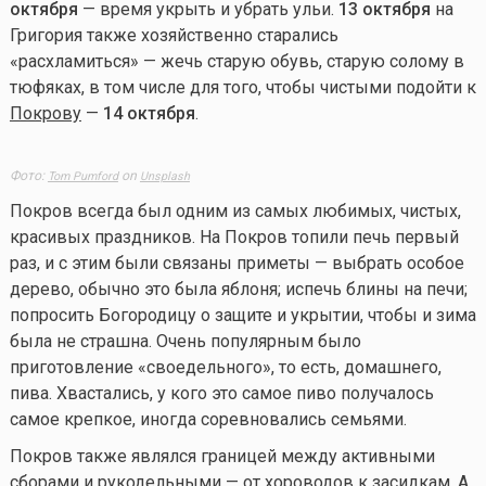
октября
— время укрыть и убрать ульи.
13 октября
на
Григория также хозяйственно старались
«расхламиться» — жечь старую обувь, старую солому в
тюфяках, в том числе для того, чтобы чистыми подойти к
Покрову
—
14 октября
.
Фото:
on
Tom Pumford
Unsplash
Покров всегда был одним из самых любимых, чистых,
красивых праздников. На Покров топили печь первый
раз, и с этим были связаны приметы — выбрать особое
дерево, обычно это была яблоня; испечь блины на печи;
попросить Богородицу о защите и укрытии, чтобы и зима
была не страшна. Очень популярным было
приготовление «своедельного», то есть, домашнего,
пива. Хвастались, у кого это самое пиво получалось
самое крепкое, иногда соревновались семьями.
Покров также являлся границей между активными
сборами и рукодельными — от хороводов к засидкам. А