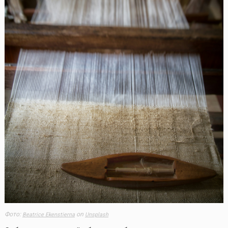
Фото:
on
Beatrice Ekenstierna
Unsplash