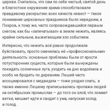
церкви. Считалось, что сам по себе чистый, святой день
и благостное окружение храма способствовали
правдивому раскрытию всех качеств невест — такое
понимание церковных праздников было нередким, а
Покров, к тому же, часто сопровождавшийся первым
снегом, как бы «запечатывал» в земле нежить, являясь
крайне сильным, выжигающим зло событием.
Интересно, что нежить всё равно продолжала
буйствовать, просто сменялась её «профессиональная»
деятельность: основные проблемы были от ярости
потусторонних существ, которые были вынуждены
покидать солнечные луга, уходить на дно водоёмов и
особо не бродить по деревням. Леший часто
ассоциировался с медведем — тоже уходил спать; а
также именно Лешему приписывались пропажи людей
на октябрьских промыслах — до того он злой, что ломает
ветки, мешает идти и сводит с ума, напуская холод
и голод.