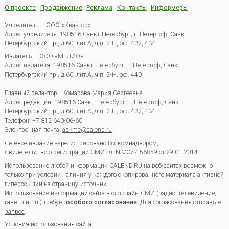
О проекте
Продвижение
Реклама
Контакты
Информеры
Учредитель — ООО «Квантор»
Адрес учредителя: 198516 Санкт-Петербург, г. Петергоф, Санкт-
Петербургский пр., д.60, лит.А, ч.п. 2-Н, оф. 432, 434
Издатель —
ООО «МЕДИО»
Адрес издателя: 198516 Санкт-Петербург, г. Петергоф, Санкт-
Петербургский пр., д.60, лит.А, ч.п. 2-Н, оф. 440
Главный редактор - Комарова Мария Сергеевна
Адрес редакции:
198516
Санкт-Петербург, г. Петергоф
,
Санкт-
Петербургский пр., д.60, лит.А, ч.п. 2-Н, оф. 432, 434
Телефон:
+7 812 640-06-60
Электронная почта:
askme@calend.ru
Сетевое издание зарегистрировано Роскомнадзором,
Свидетельство о регистрации СМИ Эл.N ФС77-56859 от 29.01.2014 г.
Использование любой информации CALEND.RU на веб-сайтах возможно
только при условии наличия у каждого скопированного материала активной
гиперссылки на страницу-источник.
Использование информации сайта в оффлайн-СМИ (радио, телевидение,
газеты и т.п.) требует
особого согласования
. Для согласования
отправьте
запрос
.
Условия использования сайта