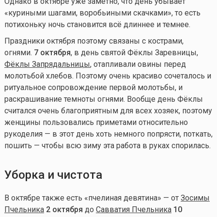
Однако в октябре уже заметно, что день убывает
«куриными шагами, воробьиными скачками», то есть
потихоньку ночь становится всё длиннее и темнее.
Праздники октября поэтому связаны с кострами,
огнями.
7 октября
, в день святой Фёклы Заревницы,
Фёклы Запрядальницы
, отапливали овины перед
молотьбой хлебов. Поэтому очень красиво сочеталось и
ритуальное сопровождение первой молотьбы, и
раскрашивание темноты огнями. Вообще день Фёклы
считался очень благоприятным для всех хозяек, поэтому
женщины пользовались приметами относительно
рукоделия — в этот день хоть немного попрясти, поткать,
пошить — чтобы всю зиму эта работа в руках спорилась.
Уборка и чистота
В октябре также есть «пчелиная девятина» — от
Зосимы
Пчельника
2 октября
до
Савватия Пчельника
10