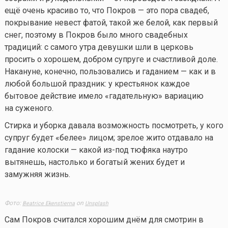
ещё очень красиво то, что Покров — это пора свадеб,
покрывание невест фатой, такой же белой, как первый
снег, поэтому в Покров было много свадебных
традиций: с самого утра девушки шли в церковь
просить о хорошем, добром супруге и счастливой доле.
Накануне, конечно, пользовались и гаданием — как и в
любой большой праздник: у крестьянок каждое
бытовое действие имело «гадательную» вариацию
на суженого.
Стирка и уборка давала возможность посмотреть, у кого
супруг будет «белее» лицом; зрелое жито отдавало на
гадание колоски — какой из-под тюфяка наутро
вытянешь, настолько и богатый жених будет и
замужняя жизнь.
Фото:
on
Beatrice Ekenstierna
Unsplash
Сам Покров считался хорошим днём для смотрин в