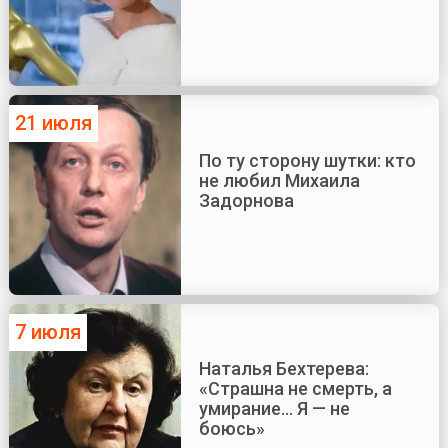
21 июля
По ту сторону шутки: кто
не любил Михаила
Задорнова
7 июля
Наталья Бехтерева:
«Страшна не смерть, а
умирание... Я — не
боюсь»