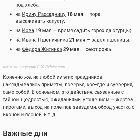
под хлеба;
на
Ирину Рассадницу
18 мая
— пора
высаживать капусту;
на
Иова
19 мая
— время садить горох да огурцы;
на
Ивана Пшеничника
21 мая
— задел пшеницы;
на
Фёдора Житника
29 мая
— сеют рожь.
Фото: по лицензии CC0 Pxhere.com
Конечно же, на любой из этих праздников
накладывались приметы, поверья, кое-где и суеверия,
само собой. В основном, это действия, связанные с
тайной, щедростью, ожиданиями, угощением — жертва
пирогами, выход на поле под звёздами, обход участка с
иконой и песней, и т. д.
Важные дни