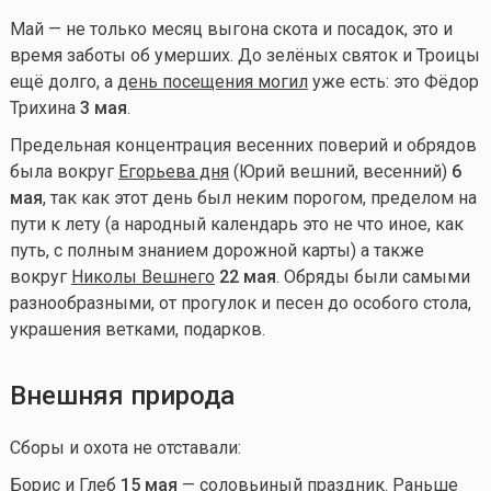
Май — не только месяц выгона скота и посадок, это и
время заботы об умерших. До зелёных святок и Троицы
ещё долго, а
день посещения могил
уже есть: это Фёдор
Трихина
3 мая
.
Предельная концентрация весенних поверий и обрядов
была вокруг
Егорьева дня
(Юрий вешний, весенний)
6
мая
, так как этот день был неким порогом, пределом на
пути к лету (а народный календарь это не что иное, как
путь, с полным знанием дорожной карты) а также
вокруг
Николы Вешнего
22 мая
. Обряды были самыми
разнообразными, от прогулок и песен до особого стола,
украшения ветками, подарков.
Внешняя природа
Сборы и охота не отставали:
Борис и Глеб
15 мая
— соловьиный праздник. Раньше