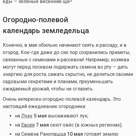
еды — зелёные весенние щи?
Огородно-полевой
календарь земледельца
Конечно, в мае обильно начинают сеять и рассаду, и в
огород. Кое-где даже до сих пор сохранились приметы,
связанные с семенами и рассевом! Например, хозяева
могут перед посевом подержать семена во рту — дать
энергию для роста; сажать скрытно, не делиться своими
садовыми секретами и планами, преуменьшать
ожидаемый урожай, чтобы не сглазить.
Очень интересен огородно-полевой календарь. Это
настоящий ежедневник огородника:
на
Луку
5 мая
высаживают лук;
на
Евсея
7 мая
сеют овёс (в южных регионах);
на
Семёна Ранопашца
10 мая
готовят землю