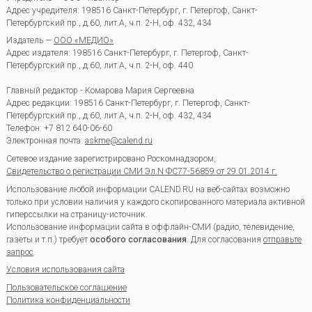
Адрес учредителя: 198516 Санкт-Петербург, г. Петергоф, Санкт-
Петербургский пр., д.60, лит.А, ч.п. 2-Н, оф. 432, 434
Издатель —
ООО «МЕДИО»
Адрес издателя: 198516 Санкт-Петербург, г. Петергоф, Санкт-
Петербургский пр., д.60, лит.А, ч.п. 2-Н, оф. 440
Главный редактор - Комарова Мария Сергеевна
Адрес редакции:
198516
Санкт-Петербург, г. Петергоф
,
Санкт-
Петербургский пр., д.60, лит.А, ч.п. 2-Н, оф. 432, 434
Телефон:
+7 812 640-06-60
Электронная почта:
askme@calend.ru
Сетевое издание зарегистрировано Роскомнадзором,
Свидетельство о регистрации СМИ Эл.N ФС77-56859 от 29.01.2014 г.
Использование любой информации CALEND.RU на веб-сайтах возможно
только при условии наличия у каждого скопированного материала активной
гиперссылки на страницу-источник.
Использование информации сайта в оффлайн-СМИ (радио, телевидение,
газеты и т.п.) требует
особого согласования
. Для согласования
отправьте
запрос
.
Условия использования сайта
Пользовательское соглашение
Политика конфиденциальности