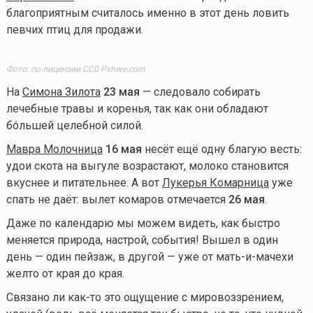
благоприятным считалось именно в этот день ловить
певчих птиц для продажи.
Фото: по лицензии CC0 Pxhere.com
На
Симона Зилота
23 мая
— следовало собирать
лечебные травы и коренья, так как они обладают
бóльшей целебной силой.
Мавра Молочница
16 мая
несёт ещё одну благую весть:
удои скота на выгуле возрастают, молоко становится
вкуснее и питательнее. А вот
Лукерья Комарница
уже
спать не даёт: вылет комаров отмечается
26 мая
.
Даже по календарю мы можем видеть, как быстро
меняется природа, настрой, события! Вышел в один
день — один пейзаж, в другой — уже от мать-и-мачехи
желто от края до края.
Связано ли
как-то
это ощущение с мировоззрением,