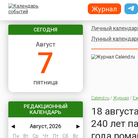
Журнал
Личный календар
СЕГОДНЯ
Лунный календар
Август
7
пятница
Calend.ru
/
Журнал
/
Еж
РЕДАКЦИОННЫЙ
18 августа
КАЛЕНДАРЬ
240 лет п
Август, 2026
◀
▶
года рома
Пн
Вт
Ср
Чт
Пт
Сб
Вс