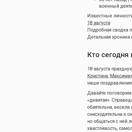
военный деяте
Известные личности
18 августа
Подробная сводка п
Детальная хроника 
Кто сегодня
18 августа праздн
Кристина
,
Максими
наши поздравления о
Давайте поговорим 
«девятая». Справедл
обаятельна, весела
снисходительна к о
но общаться с ней л
хвастливость, самол