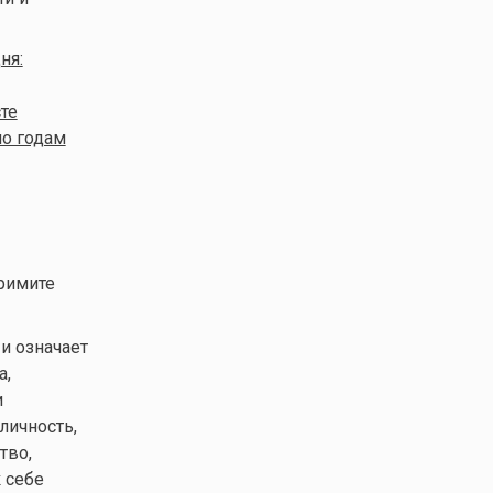
ня:
те
по годам
римите
и означает
а,
и
личность,
тво,
к себе