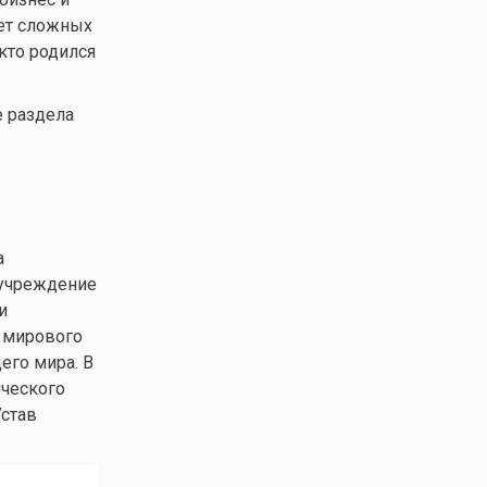
чет сложных
кто родился
е раздела
а
 учреждение
и
а мирового
его мира. В
ического
Устав