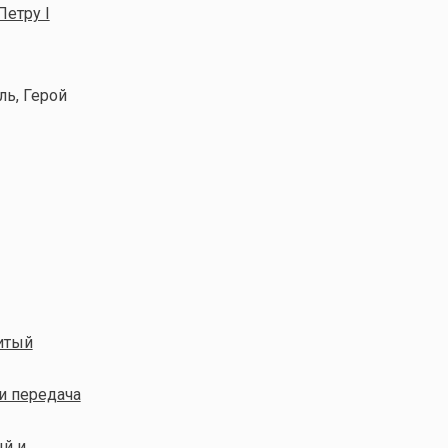
Петру I
ль, Герой
итый
и передача
ый и