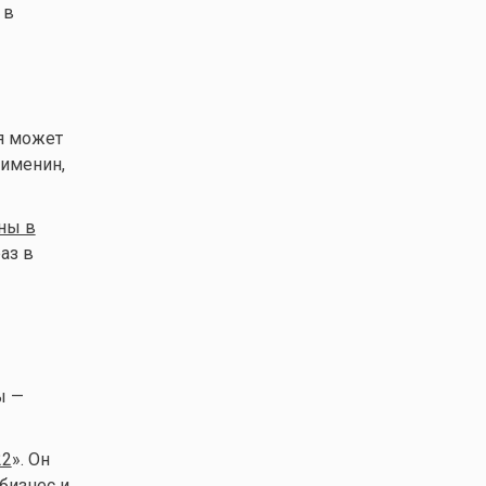
 в
я может
 именин,
ны в
аз в
ы —
22
». Он
бизнес и