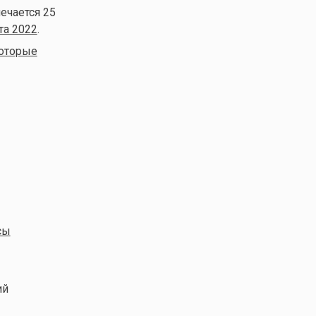
ечается 25
та 2022
.
которые
сы
ий