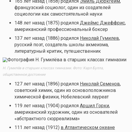
165 лет назад (1858) родился
Эмиль Дюркгейм
,
французский социолог, один из создателей
социологии как самостоятельной науки
148 лет назад (1875) родился
Джеймс Джеффрис
,
американский профессиональный боксер
137 лет назад (1886) родился
Николай Гумилев
,
русский поэт, создатель школы акмеизма,
литературный критик, путешественник
Н. Гумилёв в старших классах гимназии. Фото: Карл Булла,
общественное достояние
127 лет назад (1896) родился
Николай Семенов
,
советский химик, один из основоположников
химической физики, Нобелевский лауреат
119 лет назад (1904) родился
Аршил Горки
,
американский художник, один из основателей
«абстрактного сюрреализма»
111 лет назад (1912)
в Атлантическом океане