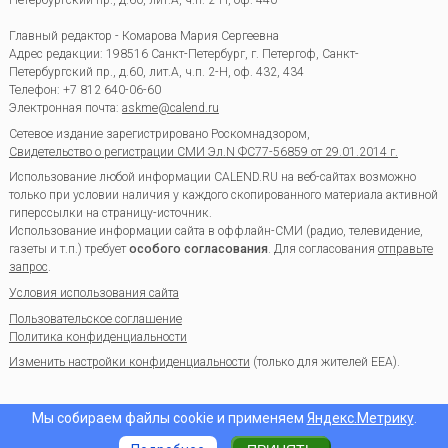
Главный редактор - Комарова Мария Сергеевна
Адрес редакции:
198516
Санкт-Петербург, г. Петергоф
,
Санкт-
Петербургский пр., д.60, лит.А, ч.п. 2-Н, оф. 432, 434
Телефон:
+7 812 640-06-60
Электронная почта:
askme@calend.ru
Сетевое издание зарегистрировано Роскомнадзором,
Свидетельство о регистрации СМИ Эл.N ФС77-56859 от 29.01.2014 г.
Использование любой информации CALEND.RU на веб-сайтах возможно
только при условии наличия у каждого скопированного материала активной
гиперссылки на страницу-источник.
Использование информации сайта в оффлайн-СМИ (радио, телевидение,
газеты и т.п.) требует
особого согласования
. Для согласования
отправьте
запрос
.
Условия использования сайта
Пользовательское соглашение
Политика конфиденциальности
Изменить настройки конфиденциальности
(только для жителей EEA).
Мы собираем файлы cookie и применяем
Яндекс.Метрику
.