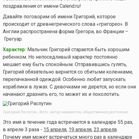
поздравления от имени Calend.ru!
Давайте поговорим об имени Григорий, которое
происходит от древнегреческого слова «григорео». В
Англии распространена форма Грегори, во Франции –
Грегуар.
Характер:
Мальчик Григорий старается быть хорошим
ребенком. Но непоседливый характер постоянно
мешает ему быть спокойным. Отправившись гулять,
Григорий обязательно вернется со сбитыми коленками,
перепачканной одеждой. Особенно любит запускать
кораблики в лужах. С девочками не дерется, но если они
начинают дразнить его, то может их и поколотить.
Григорий Распутин. Фото: автор неизвестен, общественное достояние
Это имя в течение года встречается в календаре 55 раз,
в апреле 3 раза -
15 апреля
,
19 апреля
,
23 апреля
.
Почему имя может встречаться много раз в календаре