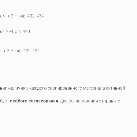
 ч.п. 2-Н, оф. 432, 434
.п. 2-Н, оф. 440
.п. 2-Н, оф. 432, 434
вии наличия у каждого скопированного материала активной
ебует
особого согласования
. Для согласования
отправьте