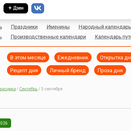
ь
Праздники
Именины
Народный календарь
ь
Производственные календари
Календарь пу
В этом месяце
Ежедневник
Открытка дн
Рецепт дня
Личный бренд
Проза дня
риодика
/
Сентябрь
/ 5 сентября
2026