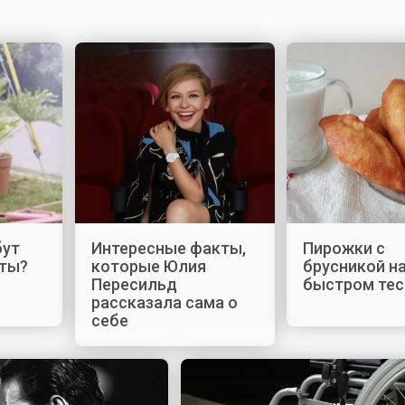
бут
Интересные факты,
Пирожки с
ты?
которые Юлия
брусникой н
Пересильд
быстром тес
рассказала сама о
себе