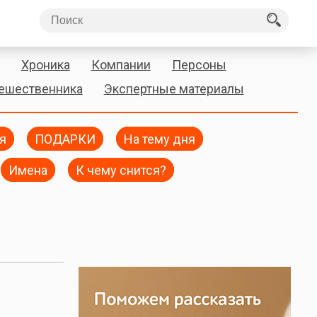
Хроника
Компании
Персоны
тешественника
Экспертные материалы
я
ПОДАРКИ
На тему дня
Имена
К чему снится?