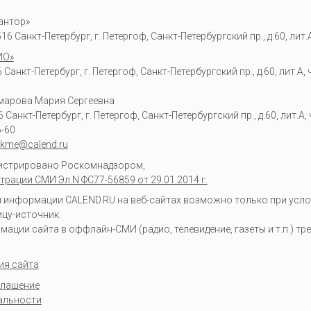
антор»
6 Санкт-Петербург, г. Петергоф, Санкт-Петербургский пр., д.60, лит.А,
ИО»
Санкт-Петербург, г. Петергоф, Санкт-Петербургский пр., д.60, лит.А, ч
омарова Мария Сергеевна
6
Санкт-Петербург, г. Петергоф
,
Санкт-Петербургский пр., д.60, лит.А, ч
6-60
kme@calend.ru
гистрировано Роскомнадзором,
трации СМИ Эл.N ФС77-56859 от 29.01.2014 г.
информации CALEND.RU на веб-сайтах возможно только при усло
ицу-источник.
ции сайта в оффлайн-СМИ (радио, телевидение, газеты и т.п.) тр
ия сайта
глашение
альности