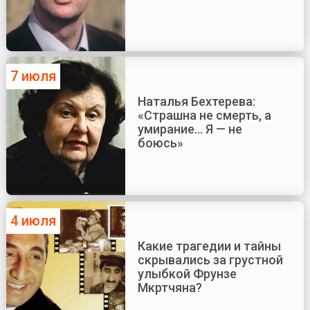
7 июля
Наталья Бехтерева:
«Страшна не смерть, а
умирание... Я — не
боюсь»
4 июля
Какие трагедии и тайны
скрывались за грустной
улыбкой Фрунзе
Мкртчяна?