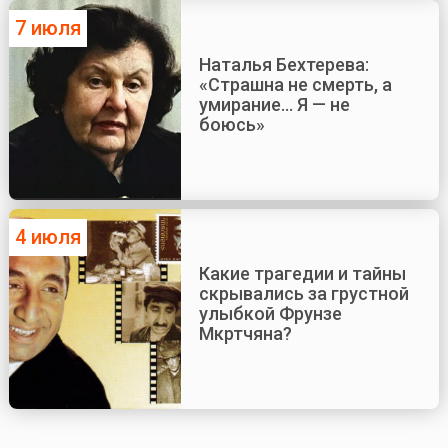
7 июля
Наталья Бехтерева:
«Страшна не смерть, а
умирание... Я — не
боюсь»
4 июля
Какие трагедии и тайны
скрывались за грустной
улыбкой Фрунзе
Мкртчяна?