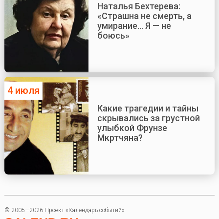
Наталья Бехтерева:
«Страшна не смерть, а
умирание... Я — не
боюсь»
4 июля
Какие трагедии и тайны
скрывались за грустной
улыбкой Фрунзе
Мкртчяна?
© 2005—2026 Проект «Календарь событий»