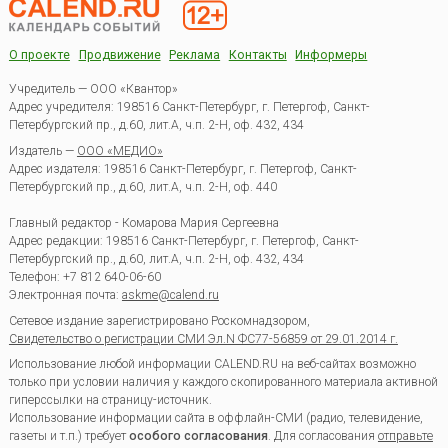
О проекте
Продвижение
Реклама
Контакты
Информеры
Учредитель — ООО «Квантор»
Адрес учредителя: 198516 Санкт-Петербург, г. Петергоф, Санкт-
Петербургский пр., д.60, лит.А, ч.п. 2-Н, оф. 432, 434
Издатель —
ООО «МЕДИО»
Адрес издателя: 198516 Санкт-Петербург, г. Петергоф, Санкт-
Петербургский пр., д.60, лит.А, ч.п. 2-Н, оф. 440
Главный редактор - Комарова Мария Сергеевна
Адрес редакции:
198516
Санкт-Петербург, г. Петергоф
,
Санкт-
Петербургский пр., д.60, лит.А, ч.п. 2-Н, оф. 432, 434
Телефон:
+7 812 640-06-60
Электронная почта:
askme@calend.ru
Сетевое издание зарегистрировано Роскомнадзором,
Свидетельство о регистрации СМИ Эл.N ФС77-56859 от 29.01.2014 г.
Использование любой информации CALEND.RU на веб-сайтах возможно
только при условии наличия у каждого скопированного материала активной
гиперссылки на страницу-источник.
Использование информации сайта в оффлайн-СМИ (радио, телевидение,
газеты и т.п.) требует
особого согласования
. Для согласования
отправьте