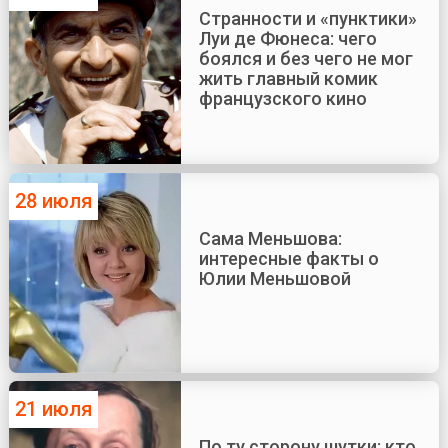
Странности и «пунктики»
Луи де Фюнеса: чего
боялся и без чего не мог
жить главный комик
французского кино
28 июля
Сама Меньшова:
интересные факты о
Юлии Меньшовой
21 июля
По ту сторону шутки: кто