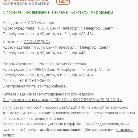
О проекте
Продвижение
Реклама
Контакты
Информеры
Учредитель — ООО «Квантор»
Адрес учредителя: 198516 Санкт-Петербург, г. Петергоф, Санкт-
Петербургский пр., д.60, лит.А, ч.п. 2-Н, оф. 432, 434
Издатель —
ООО «МЕДИО»
Адрес издателя: 198516 Санкт-Петербург, г. Петергоф, Санкт-
Петербургский пр., д.60, лит.А, ч.п. 2-Н, оф. 440
Главный редактор - Комарова Мария Сергеевна
Адрес редакции:
198516
Санкт-Петербург, г. Петергоф
,
Санкт-
Петербургский пр., д.60, лит.А, ч.п. 2-Н, оф. 432, 434
Телефон:
+7 812 640-06-60
Электронная почта:
askme@calend.ru
Сетевое издание зарегистрировано Роскомнадзором,
Свидетельство о регистрации СМИ Эл.N ФС77-56859 от 29.01.2014 г.
Использование любой информации CALEND.RU на веб-сайтах возможно
только при условии наличия у каждого скопированного материала активной
гиперссылки на страницу-источник.
Использование информации сайта в оффлайн-СМИ (радио, телевидение,
газеты и т.п.) требует
особого согласования
. Для согласования
отправьте
запрос
.