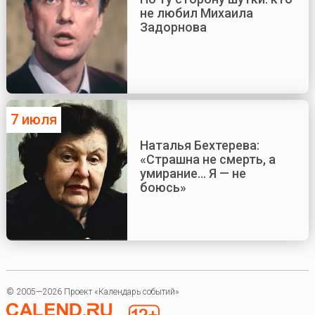
не любил Михаила
Задорнова
7 июля
Наталья Бехтерева:
«Страшна не смерть, а
умирание... Я — не
боюсь»
© 2005—2026 Проект «Календарь событий»