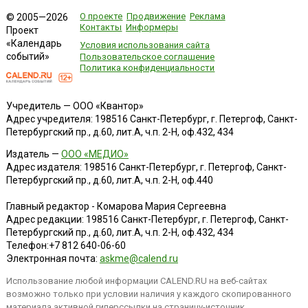
О проекте
Продвижение
Реклама
© 2005—2026
Контакты
Информеры
Проект
«Календарь
Условия использования сайта
событий»
Пользовательское соглашение
Политика конфиденциальности
Учредитель — ООО «Квантор»
Адрес учредителя: 198516 Санкт-Петербург, г. Петергоф, Санкт-
Петербургский пр., д.60, лит.А, ч.п. 2-Н, оф.432, 434
Издатель —
ООО «МЕДИО»
Адрес издателя: 198516 Санкт-Петербург, г. Петергоф, Санкт-
Петербургский пр., д.60, лит.А, ч.п. 2-Н, оф.440
Главный редактор - Комарова Мария Сергеевна
Адрес редакции:
198516
Санкт-Петербург, г. Петергоф
,
Санкт-
Петербургский пр., д.60, лит.А, ч.п. 2-Н, оф.432, 434
Телефон:
+7 812 640-06-60
Электронная почта:
askme@calend.ru
Использование любой информации CALEND.RU на веб-сайтах
возможно только при условии наличия у каждого скопированного
материала активной гиперссылки на страницу-источник.