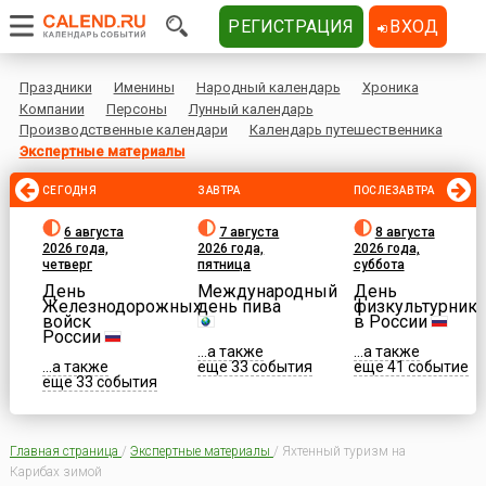
РЕГИСТРАЦИЯ
ВХОД
Праздники
Именины
Народный календарь
Хроника
Компании
Персоны
Лунный календарь
Производственные календари
Календарь путешественника
Экспертные материалы
СЕГОДНЯ
ЗАВТРА
ПОСЛЕЗАВТРА
6 августа
7 августа
8 августа
2026 года,
2026 года,
2026 года,
четверг
пятница
суббота
День
Международный
День
Железнодорожных
день пива
физкультурника
войск
в России
России
...а также
...а также
...а также
еще 33 события
еще 41 событие
еще 33 события
Главная страница
/
Экспертные материалы
/
Яхтенный туризм на
Карибах зимой