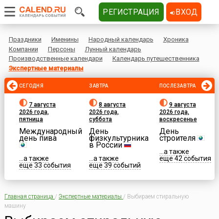
РЕГИСТРАЦИЯ
ВХОД
Праздники
Именины
Народный календарь
Хроника
Компании
Персоны
Лунный календарь
Производственные календари
Календарь путешественника
Экспертные материалы
СЕГОДНЯ
ЗАВТРА
ПОСЛЕЗАВТРА
7 августа
8 августа
9 августа
2026 года,
2026 года,
2026 года,
пятница
суббота
воскресенье
Международный
День
День
день пива
физкультурника
строителя
в России
...а также
...а также
...а также
еще 42 события
еще 33 события
еще 39 событий
Главная страница
/
Экспертные материалы
/
Выбираем стиральную
машину