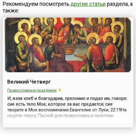
Рекомендуем посмотреть
другие статьи
раздела, а
также:
Великий Четверг
Православные праздники
И, взяв хлеб и благодарив, преломил и подал им, говоря:
сие есть тело Мое, которое за вас предается; сие
творите в Мое воспоминание.Евангелие от Луки, 22:19На
неделе перед Пасхой для православных христиан
наступает Великий (Чистый) Четверг, или Великий
Четверток, — особый день Страстной недели Великого
поста. Во время богослужений в этот день вспоминают