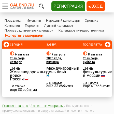
РЕГИСТРАЦИЯ
ВХОД
Праздники
Именины
Народный календарь
Хроника
Компании
Персоны
Лунный календарь
Производственные календари
Календарь путешественника
Экспертные материалы
СЕГОДНЯ
ЗАВТРА
ПОСЛЕЗАВТРА
6 августа
7 августа
8 августа
2026 года,
2026 года,
2026 года,
четверг
пятница
суббота
День
Международный
День
Железнодорожных
день пива
физкультурника
войск
в России
России
...а также
...а также
...а также
еще 33 события
еще 41 событие
еще 33 события
Главная страница
/
Экспертные материалы
/
Вся музыка в сети:
преимущества слушания и загрузки мелодий и песен в интернете