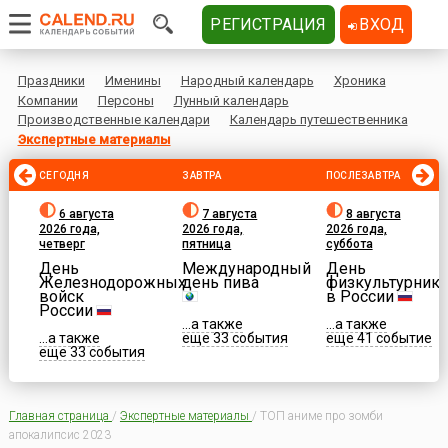
РЕГИСТРАЦИЯ
ВХОД
Праздники
Именины
Народный календарь
Хроника
Компании
Персоны
Лунный календарь
Производственные календари
Календарь путешественника
Экспертные материалы
СЕГОДНЯ
ЗАВТРА
ПОСЛЕЗАВТРА
6 августа
7 августа
8 августа
2026 года,
2026 года,
2026 года,
четверг
пятница
суббота
День
Международный
День
Железнодорожных
день пива
физкультурника
войск
в России
России
...а также
...а также
...а также
еще 33 события
еще 41 событие
еще 33 события
Главная страница
/
Экспертные материалы
/
ТОП аниме про зомби
апокалипсис 2023