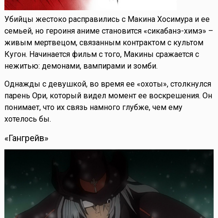
Убийцы жестоко расправились с Макина Хосимура и ее
семьей, но героиня аниме становится «сикабанэ-химэ» –
живым мертвецом, связанным контрактом с культом
Кугон. Начинается фильм с того, Макины сражается с
нежитью: демонами, вампирами и зомби.
Однажды с девушкой, во время ее «охоты», столкнулся
парень Ори, который видел момент ее воскрешения. Он
понимает, что их связь намного глубже, чем ему
хотелось бы.
«Гангрейв»