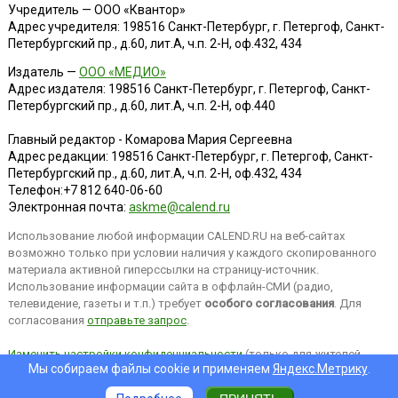
Учредитель — ООО «Квантор»
Адрес учредителя: 198516 Санкт-Петербург, г. Петергоф, Санкт-
Петербургский пр., д.60, лит.А, ч.п. 2-Н, оф.432, 434
Издатель —
ООО «МЕДИО»
Адрес издателя: 198516 Санкт-Петербург, г. Петергоф, Санкт-
Петербургский пр., д.60, лит.А, ч.п. 2-Н, оф.440
Главный редактор - Комарова Мария Сергеевна
Адрес редакции:
198516
Санкт-Петербург, г. Петергоф
,
Санкт-
Петербургский пр., д.60, лит.А, ч.п. 2-Н, оф.432, 434
Телефон:
+7 812 640-06-60
Электронная почта:
askme@calend.ru
Использование любой информации CALEND.RU на веб-сайтах
возможно только при условии наличия у каждого скопированного
материала активной гиперссылки на страницу-источник.
Использование информации сайта в оффлайн-СМИ (радио,
телевидение, газеты и т.п.) требует
особого согласования
. Для
согласования
отправьте запрос
.
Изменить настройки конфиденциальности
(только для жителей
Мы собираем файлы cookie и применяем
Яндекс.Метрику
.
EEA).