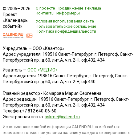
О проекте
Продвижение
Реклама
© 2005—2026
Контакты
Информеры
Проект
«Календарь
Условия использования сайта
событий»
Пользовательское соглашение
Политика конфиденциальности
Учредитель — ООО «Квантор»
Адрес учредителя: 198516 Санкт-Петербург, г. Петергоф, Санкт-
Петербургский пр., д.60, лит.А, ч.п. 2-Н, оф.432, 434
Издатель —
ООО «МЕДИО»
Адрес издателя: 198516 Санкт-Петербург, г. Петергоф, Санкт-
Петербургский пр., д.60, лит.А, ч.п. 2-Н, оф.440
Главный редактор - Комарова Мария Сергеевна
Адрес редакции:
198516
Санкт-Петербург, г. Петергоф
,
Санкт-
Петербургский пр., д.60, лит.А, ч.п. 2-Н, оф.432, 434
Телефон:
+7 812 640-06-60
Электронная почта:
askme@calend.ru
Использование любой информации CALEND.RU на веб-сайтах
возможно только при условии наличия у каждого скопированного