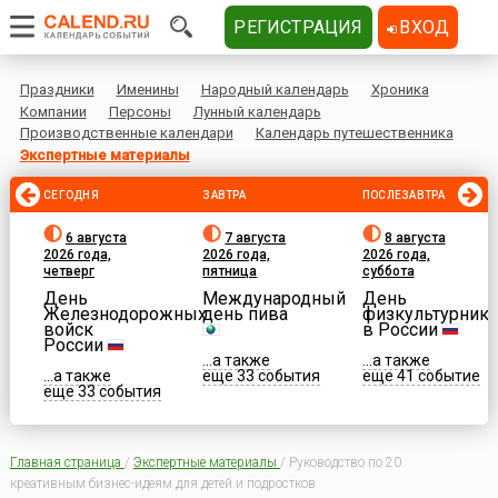
РЕГИСТРАЦИЯ
ВХОД
Праздники
Именины
Народный календарь
Хроника
Компании
Персоны
Лунный календарь
Производственные календари
Календарь путешественника
Экспертные материалы
СЕГОДНЯ
ЗАВТРА
ПОСЛЕЗАВТРА
6 августа
7 августа
8 августа
2026 года,
2026 года,
2026 года,
четверг
пятница
суббота
День
Международный
День
Железнодорожных
день пива
физкультурника
войск
в России
России
...а также
...а также
...а также
еще 33 события
еще 41 событие
еще 33 события
Главная страница
/
Экспертные материалы
/
Руководство по 20
креативным бизнес-идеям для детей и подростков