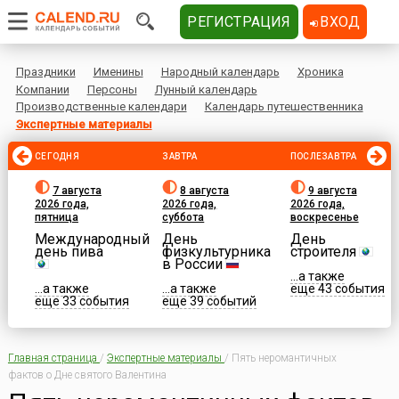
РЕГИСТРАЦИЯ
ВХОД
Праздники
Именины
Народный календарь
Хроника
Компании
Персоны
Лунный календарь
Производственные календари
Календарь путешественника
Экспертные материалы
СЕГОДНЯ
ЗАВТРА
ПОСЛЕЗАВТРА
7 августа
8 августа
9 августа
2026 года,
2026 года,
2026 года,
пятница
суббота
воскресенье
Международный
День
День
день пива
физкультурника
строителя
в России
...а также
...а также
...а также
еще 43 события
еще 33 события
еще 39 событий
Главная страница
/
Экспертные материалы
/
Пять неромантичных
фактов о Дне святого Валентина