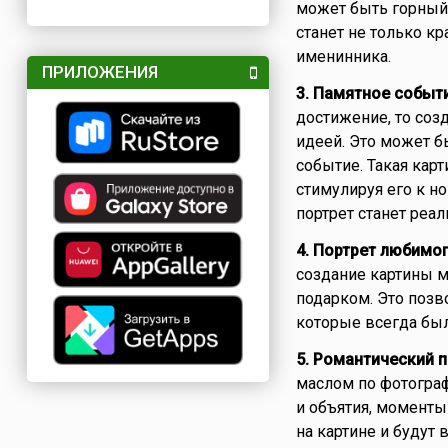
может быть горный 
станет не только к
именинника.
ПРИЛОЖЕНИЯ
3. Памятное событи
достижение, то соз
идеей. Это может б
событие. Такая кар
стимулируя его к н
портрет станет реа
4. Портрет любимо
создание картины 
подарком. Это позв
которые всегда бы
5. Романтический п
маслом по фотограф
и объятия, моменты
на картине и будут 