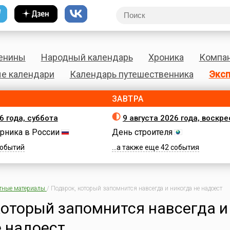
енины
Народный календарь
Хроника
Компа
е календари
Календарь путешественника
Эксп
ЗАВТРА
6 года, суббота
9 августа 2026 года, воскр
рника в России
День строителя
 событий
...а также еще 42 события
тные материалы
/
Подарок, который запомнится навсегда и никогда не надоест
который запомнится навсегда и
е надоест