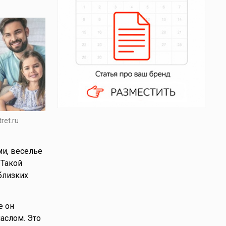
ret.ru
и, веселье
 Такой
близких
е он
маслом. Это