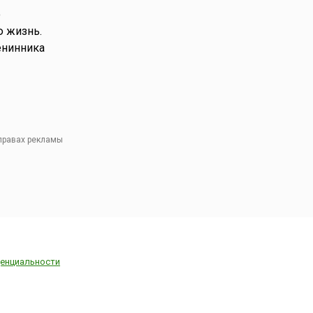
о
ю жизнь.
енинника
 правах рекламы
енциальности