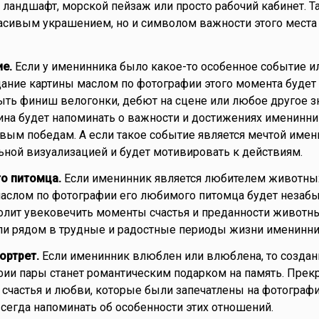
ландшафт, морской пейзаж или просто рабочий кабинет. Та
расивым украшением, но и символом важности этого места
е.
Если у именинника было какое-то особенное событие и
дание картины маслом по фотографии этого момента будет
ыть финиш велогонки, дебют на сцене или любое другое 
тина будет напоминать о важности и достижениях именинни
овым победам. А если такое событие является мечтой имени
льной визуализацией и будет мотивировать к действиям.
го питомца.
Если именинник является любителем животных
маслом по фотографии его любимого питомца будет неза
олит увековечить моменты счастья и преданности животн
ли рядом в трудные и радостные периоды жизни именинни
ортрет.
Если именинник влюблен или влюблена, то создан
ии пары станет романтическим подарком на память. Прек
 счастья и любви, которые были запечатлены на фотографи
всегда напоминать об особенности этих отношений.