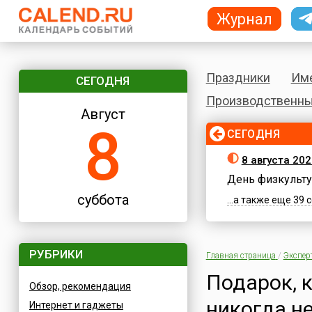
Журнал
Праздники
Им
СЕГОДНЯ
Производственны
Август
8
СЕГОДНЯ
8 августа 202
День физкульту
суббота
...а также еще 39
РУБРИКИ
Главная страница
/
Экспер
Подарок, 
Обзор, рекомендация
никогда н
Интернет и гаджеты