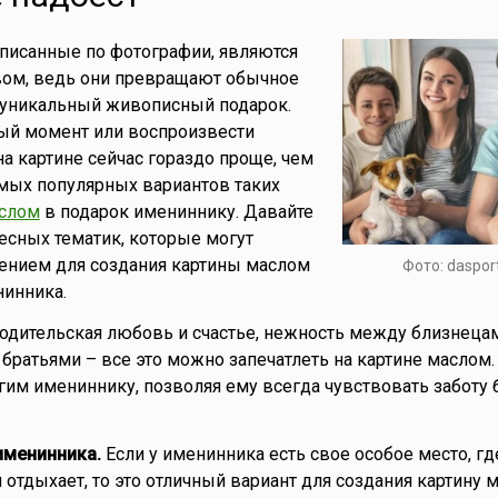
писанные по фотографии, являются
вом, ведь они превращают обычное
 уникальный живописный подарок.
ный момент или воспроизвести
 картине сейчас гораздо проще, чем
амых популярных вариантов таких
аслом
в подарок имениннику. Давайте
есных тематик, которые могут
ением для создания картины маслом
Фото: dasport
нинника.
одительская любовь и счастье, нежность между близнецам
братьями – все это можно запечатлеть на картине маслом.
гим имениннику, позволяя ему всегда чувствовать заботу 
именинника.
Если у именинника есть свое особое место, гд
отдыхает, то это отличный вариант для создания картину 