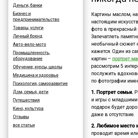
Деньги, банки
Бизнес и
Картины маслом, на
предпринимательство
настоящим искусст
Товары, услуги
фото в прекрасный
Личный бренд
Запечатлеть памят
необычный сюжет на
Авто-вело-мото
кажется. Один из с
Промышленность,
картин –
портрет м
оборудование
рассмотрим 5 интер
Обучение, курсы, школы
послужить вдохнов
Медицина и здоровье
по фотографии име
Психология, саморазвитие
Дом, семья, дети
1. Портрет семьи.
Р
и игры с младшими 
Путешествия
подарок будет доро
Кино, культура
даже в отсутствие.
Отзывы
все статьи
2. Любимое место 
проводит время или 