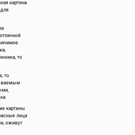
кая картина
 для
ли
 отличной
значимое
ка,
нника, то
, то
бываемым
ыми,
ка.
ие картины
расные лица
и, оживут